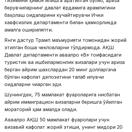
тизимини ҳимоя қилишга қаратилган бўлиб, ариза
берувчиларнинг давлат ёрдамига қарамлигини
баҳолаш қоидаларини кучайтирувчи Ички
хавфсизлик департаменти билан ҳамкорликда
амалга ошириляпти.
Янги дастур Трамп маъмурияти томонидан жорий
этилган бошқа чекловларни тўлдирмоқда. АҚШ
Давлат департаменти аввалроқ «B» тоифасидаги
туристик ва ишбилармонлик визалари учун ариза
берган айрим шахслардан 20 минг долларгача
бўлган кафолат депозитини талаб қилувчи
қоидаларни чиқарган эди.
Шунингдек, 75 мамлакат фуқароларига нисбатан
айрим иммиграцион визаларни беришга қўйилган
мораторий ҳам амалда қолади.
Аввалроқ АҚШ 50 мамлакат фуқаролари учун
визавий кафолат жорий этиши, унинг миқдори 20