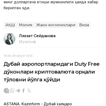
минг долларгача етиши мумкинлиги ҳақида хабар
берилган эди.
АҚШ
Молия
Жаҳон янгиликлари
Виза
Ляззат Сейданова
Муаллиф
19:38, 06 Август 2026
Дубай аэропортларидаги Duty Free
дўконлари криптовалюта орқали
тўловни йўлга қўйди
ASTANA. Kazinform - Дубай халқаро