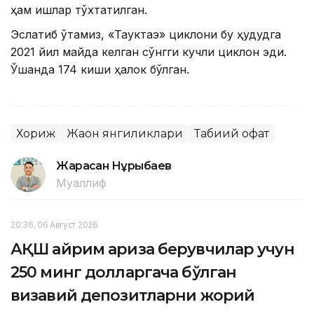
ҳам ишлар тўхтатилган.
Эслатиб ўтамиз, «Тауктаэ» циклони бу ҳудудга
2021 йил майда келган сўнгги кучли циклон эди.
Ўшанда 174 киши ҳалок бўлган.
Хориж
Жаҳон янгиликлари
Табиий офат
Жарасқан Нұрыбаев
Муаллиф
20:36, 06 Август 2026
АҚШ айрим ариза берувчилар учун
250 минг долларгача бўлган
визавий депозитларни жорий