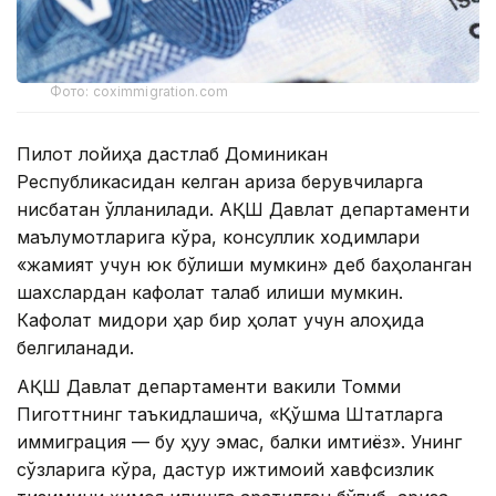
Фото: coximmigration.com
Пилот лойиҳа дастлаб Доминикан
Республикасидан келган ариза берувчиларга
нисбатан қўлланилади. АҚШ Давлат департаменти
маълумотларига кўра, консуллик ходимлари
«жамият учун юк бўлиши мумкин» деб баҳоланган
шахслардан кафолат талаб қилиши мумкин.
Кафолат миқдори ҳар бир ҳолат учун алоҳида
белгиланади.
АҚШ Давлат департаменти вакили Томми
Пиготтнинг таъкидлашича, «Қўшма Штатларга
иммиграция — бу ҳуқуқ эмас, балки имтиёз». Унинг
сўзларига кўра, дастур ижтимоий хавфсизлик