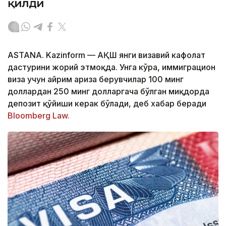
қилди
ASTANA. Kazinform — АҚШ янги визавий кафолат
дастурини жорий этмоқда. Унга кўра, иммиграцион
виза учун айрим ариза берувчилар 100 минг
доллардан 250 минг долларгача бўлган миқдорда
депозит қўйиши керак бўлади, деб хабар беради
Bloomberg Law.