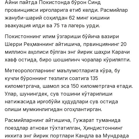
Айни пайтда Покистонда бўрон Синд
провинцияси қирғоқларига етиб келди. Расмийлар
жануби-шарқий соҳилдан 62 минг кишини
эвакуация қилди ва 75 та лагерь қурди.
Покистоннинг иқлим ўзгариши бўйича вазири
Шерри Реҳманнинг айтишича, првинциянинг 20
миллион аҳолиси бўлган энг йирик шаҳри Карачи
хавф остида, бироқ шошилинч чоралар кўриляпти.
Метеорологларнинг маълумотларига кўра, бу
кучли бўроннинг тезлиги соатига 135
километргача, шамол эса 150 километргача етади.
Улар, шунингдек, сув тошқини кўтарилиши
натижасида қирғоқбўйи ҳудудлари сув остида
қолиши мумкинлигидан огоҳлантирган.
Расмийларнинг айтишича, Гужарат туманида
поездлар қатнови тўхтатилган, Ҳиндистоннинг
иккита энг йирик портлари Кандла ва Мундрада