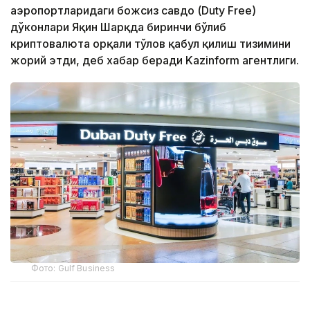
аэропортларидаги божсиз савдо (Duty Free)
дўконлари Яқин Шарқда биринчи бўлиб
криптовалюта орқали тўлов қабул қилиш тизимини
жорий этди, деб хабар беради Kazinform агентлиги.
Фото: Gulf Business
Crypto.com Pay хизмати орқали криптовалюта