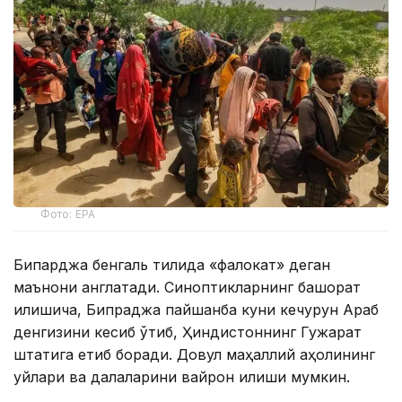
Фото: ЕРА
Бипарджа бенгаль тилида «фалокат» деган
маънони англатади. Синоптикларнинг башорат
қилишича, Бипраджа пайшанба куни кечқурун Араб
денгизини кесиб ўтиб, Ҳиндистоннинг Гужарат
штатига етиб боради. Довул маҳаллий аҳолининг
уйлари ва далаларини вайрон қилиши мумкин.