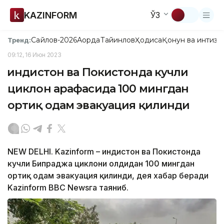
KAZINFORM
ЎЗ
Сайлов-2026
Ақорда
Тайинлов
Ҳодиса
Қонун ва интизо
Тренд:
09:12, 16 Июн 2023
Ҳиндистон ва Покистонда кучли
циклон арафасида 100 мингдан
ортиқ одам эвакуация қилинди
NEW DELHI. Kazinform – Ҳиндистон ва Покистонда
кучли Бипраджа циклони олдидан 100 мингдан
ортиқ одам эвакуация қилинди, дея хабар беради
Kazinform BBC Newsга таяниб.