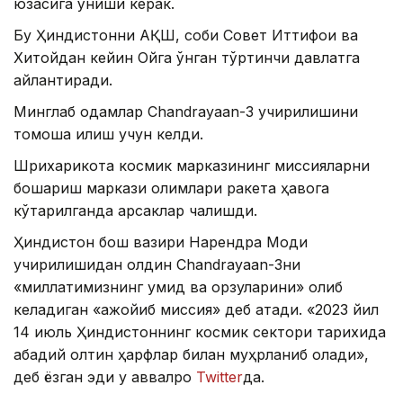
юзасига қўниши керак.
Бу Ҳиндистонни АҚШ, собиқ Совет Иттифоқи ва
Хитойдан кейин Ойга қўнган тўртинчи давлатга
айлантиради.
Минглаб одамлар Chandrayaan-3 учирилишини
томоша қилиш учун келди.
Шрихарикота космик марказининг миссияларни
бошқариш маркази олимлари ракета ҳавога
кўтарилганда қарсаклар чалишди.
Ҳиндистон бош вазири Нарендра Моди
учирилишидан олдин Chandrayaan-3ни
«миллатимизнинг умид ва орзуларини» олиб
келадиган «ажойиб миссия» деб атади. «2023 йил
14 июль Ҳиндистоннинг космик сектори тарихида
абадий олтин ҳарфлар билан муҳрланиб қолади»,
деб ёзган эди у аввалроқ
Twitter
да.