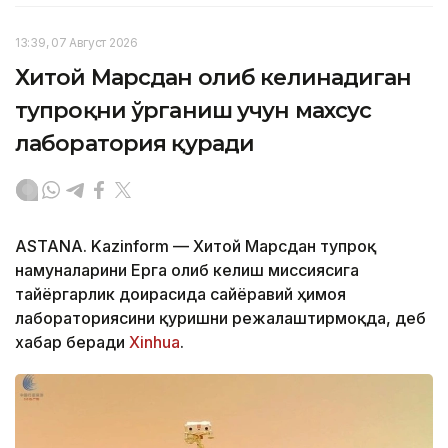
13:39, 07 Август 2026
Хитой Марсдан олиб келинадиган
тупроқни ўрганиш учун махсус
лаборатория қуради
ASTANA. Kazinform — Хитой Марсдан тупроқ
намуналарини Ерга олиб келиш миссиясига
тайёргарлик доирасида сайёравий ҳимоя
лабораториясини қуришни режалаштирмоқда, деб
хабар беради
Xinhua
.