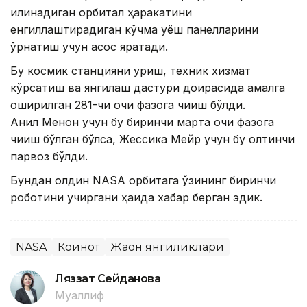
қилинадиган орбитал ҳаракатини
енгиллаштирадиган кўчма қуёш панелларини
ўрнатиш учун асос яратади.
Бу космик станцияни қуриш, техник хизмат
кўрсатиш ва янгилаш дастури доирасида амалга
оширилган 281-чи очиқ фазога чиқиш бўлди.
Анил Менон учун бу биринчи марта очиқ фазога
чиқиш бўлган бўлса, Жессика Мейр учун бу олтинчи
парвоз бўлди.
Бундан олдин NASA орбитага ўзининг биринчи
роботини учиргани ҳақида хабар берган эдик.
NASA
Коинот
Жаҳон янгиликлари
Ляззат Сейданова
Муаллиф