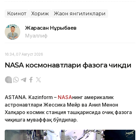
Коинот
Хориж
Жаҳон янгиликлари
Жарасқан Нұрыбаев
Муаллиф
16:34, 07 Август 2026
NASA космонавтлари фазога чиқди
ASTANA. Kazinform –
NASA
нинг америкалик
астронавтлари Жессика Мейр ва Анил Менон
Халқаро космик станция ташқарисида очиқ фазога
чиқишга муваффақ бўлдилар.