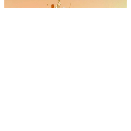
Фото: Xinhua
Иншоот Аньхой вилоятининг Хэфэй шаҳрида
жойлашган Чуқур коинотни тадқиқ этиш илмий-
технологик шаҳарчасининг биринчи босқичи
ҳудудида барпо этилади. Лаборатория
фаолиятининг бир қисмини Чуқур коинотни тадқиқ
этиш лабораторияси (DSEL) амалга оширади.
Лабораторияда Марсдан келтириладиган
намуналар ҳамда Ер биосферасининг
хавфсизлигини таъминлайдиган икки томонлама