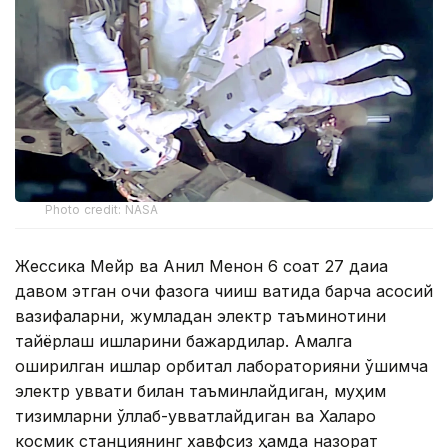
Photo credit: NASA
Жессика Мейр ва Анил Менон 6 соат 27 дақиқа
давом этган очиқ фазога чиқиш вақтида барча асосий
вазифаларни, жумладан электр таъминотини
тайёрлаш ишларини бажардилар. Амалга
оширилган ишлар орбитал лабораторияни қўшимча
электр қуввати билан таъминлайдиган, муҳим
тизимларни қўллаб-қувватлайдиган ва Халқаро
космик станциянинг хавфсиз ҳамда назорат