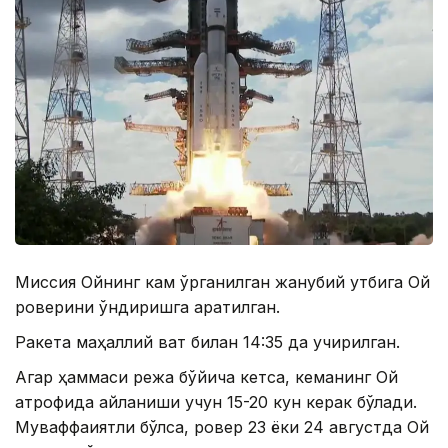
Миссия Ойнинг кам ўрганилган жанубий қутбига Ой
роверини қўндиришга қаратилган.
Ракета маҳаллий вақт билан 14:35 да учирилган.
Агар ҳаммаси режа бўйича кетса, кеманинг Ой
атрофида айланиши учун 15-20 кун керак бўлади.
Муваффақиятли бўлса, ровер 23 ёки 24 августда Ой