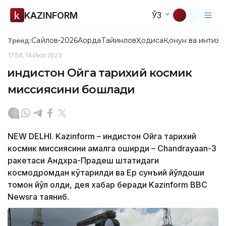
KAZINFORM
ЎЗ
Сайлов-2026
Ақорда
Тайинлов
Ҳодиса
Қонун ва интизо
Тренд:
17:54, 14 Июл 2023
Ҳиндистон Ойга тарихий космик
миссиясини бошлади
NEW DELHI. Kazinform – Ҳиндистон Ойга тарихий
космик миссиясини амалга оширди – Chandrayaan-3
ракетаси Андхра-Прадеш штатидаги
космодромдан кўтарилди ва Ер сунъий йўлдоши
томон йўл олди, дея хабар беради Kazinform BBC
Newsга таяниб.