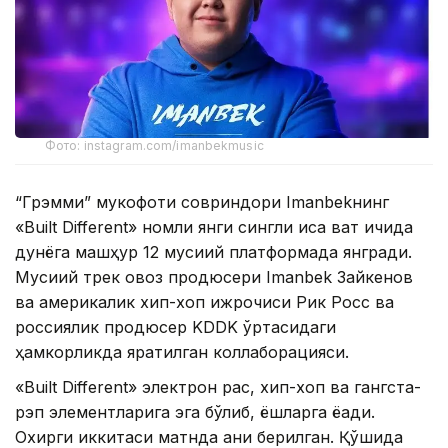
Фото: instagram.com/imanbekmusic
“Грэмми” мукофоти совриндори Imanbekнинг
«Built Different» номли янги сингли қисқа вақт ичида
дунёга машҳур 12 мусиқий платформада янгради.
Мусиқий трек овоз продюсери Imanbek Зайкенов
ва америкалик хип-хоп ижрочиси Рик Росс ва
россиялик продюсер KDDK ўртасидаги
ҳамкорликда яратилган коллаборацияси.
«Built Different» электрон рақс, хип-хоп ва гангста-
рэп элементларига эга бўлиб, ёшларга ёқади.
Охирги иккитаси матнда аниқ берилган. Қўшиқда