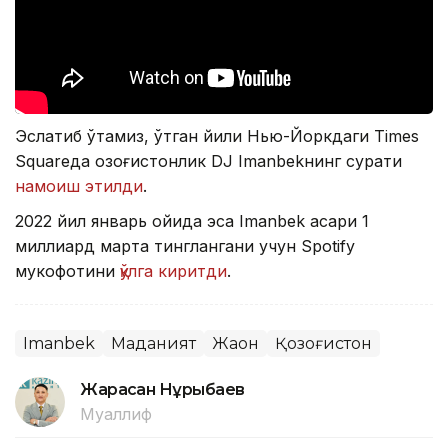
Эслатиб ўтамиз, ўтган йили Нью-Йоркдаги Times
Squareда қозоғистонлик DJ Imanbekнинг сурати
намоиш этилди
.
2022 йил январь ойида эса Imanbek асари 1
миллиард марта тинглангани учун Spotify
мукофотини
қўлга киритди
.
Imanbek
Маданият
Жаҳон
Қозоғистон
Жарасқан Нұрыбаев
Муаллиф