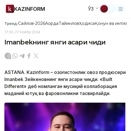
KAZINFORM
ЎЗ
Сайлов-2026
Ақорда
Тайинлов
Ҳодиса
Қонун ва интизо
Тренд:
17:30, 27 Ноябр 2024
Imanbekнинг янги асари чиқди
ASTANA. Kazinform – Қозоғистонлик овоз продюсери
Imanbek Зейкеновнинг янги асари чиқди. «Built
Different» деб номланган мусиқий коллаборация
маданий ютуқ ва фаровонликни тасвирлайди.