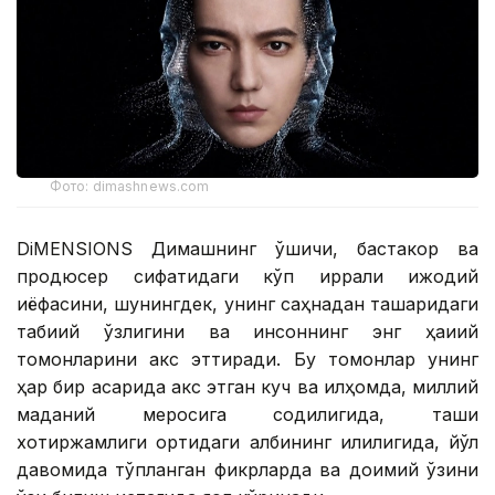
Фото: dimashnews.com
DiMENSIONS Димашнинг қўшиқчи, бастакор ва
продюсер сифатидаги кўп қиррали ижодий
қиёфасини, шунингдек, унинг саҳнадан ташқаридаги
табиий ўзлигини ва инсоннинг энг ҳақиқий
томонларини акс эттиради. Бу томонлар унинг
ҳар бир асарида акс этган куч ва илҳомда, миллий
маданий меросига содиқлигида, ташқи
хотиржамлиги ортидаги қалбининг илиқлигида, йўл
давомида тўпланган фикрларда ва доимий ўзини