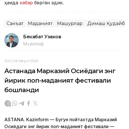
ҳақида
хабар
берган эдик.
Санъат
Маданият
Машҳурлар
Димаш Қудайбе
Бекабат Узаков
Муаллиф
12:51, 06 Август 2026
Астанада Марказий Осиёдаги энг
йирик поп-маданият фестивали
бошланди
ASTANA. Kazinform — Бугун пойтахтда Марказий
Осиёдаги энг йирик поп-маданият фестивали —