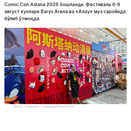
Comic Con Astana 2026 бошланди. Фестиваль 6-9
август кунлари Barys Arena ва «Алау» муз саройида
бўлиб ўтмоқда.
Фото: Назерке Сүйіндік/Kazinform
Фестиваль бош продюсери Наталья
Абрашкинанинг айтишича, Comic Con Astana ҳар