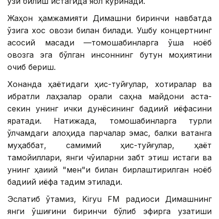
ўзи билиш истагида яққол кўринади.
Жаҳон ҳамжамияти Димашни биринчи навбатда
ўзига хос овози билан билади. Ушбу концертнинг
асосий мақсади —томошабинларга ўша ноёб
овозга эга бўлган инсоннинг бутун моҳиятини
очиб бериш.
Хонанда ҳаётидаги ҳис-туйғулар, хотиралар ва
ибратли лаҳзалар орқали саҳна майдони аста-
секин унинг ички дунёсининг бадиий қиёфасини
яратади. Натижада, томошабинларга турли
ўлчамдаги алоҳида парчалар эмас, балки ватанга
муҳаббат, самимий ҳис-туйғулар, ҳаёт
тамойиллари, янги чўққиларни забт этиш истаги ва
унинг ҳақиқий "мен"и билан бирлаштирилган ноёб
бадиий қиёфа тақдим этилади.
Эслатиб ўтамиз, Kiryu FM радиоси Димашнинг
янги қўшиғини биринчи бўлиб эфирга узатиши