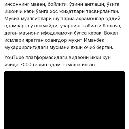
инсоннинг мавқеи, бойлиги, ўзини англаши, ўзига
ишончи каби ўзига хос жиҳатлари тасвирланган.
Мусиқа муаллифлари шу тариқа қаҳрамонлар оддий
одамларга ўхшамайди, уларнинг табиати бошқача,
деган маънони ифодаламоқчи бўлса керак. Вокал
қисмлари яратган оҳангдор муҳит Иманбек
муҳаррирлигидаги мусиқани яхши очиб берган.
YouTube платформасидаги видеони икки кун
ичида 7000 га яқин одам томоша қилган.