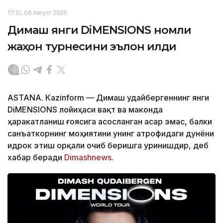
17:10, 06 Август 2026
Димаш янги DiMENSIONS номли
жаҳон турнесини эълон қилди
ASTANА. Кazinform — Димаш Қудайбергеннинг янги
DiMENSIONS лойиҳаси вақт ва маконда
ҳаракатланиш ғоясига асосланган асар эмас, балки
санъаткорнинг моҳиятини унинг атрофидаги дунёни
идрок этиш орқали очиб беришга уринишдир, деб
хабар беради
Dimashnews
.