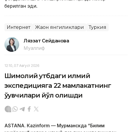
берилган эди.
Интернет
Жаҳон янгиликлари
Туркия
Ляззат Сейданова
Муаллиф
12:10, 07 Август 2026
Шимолий қутбдаги илмий
экспедицияга 22 мамлакатнинг
ўқувчилари йўл олишди
ASTANА. Кazinform — Мурманскда “Билим