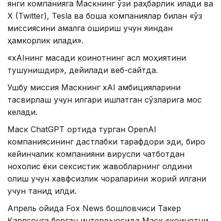
янги компанияга Маскнинг ўзи раҳбарлик қилади ва
X (Twitter), Tesla ва бошқа компаниялар билан «ўз
миссиясини амалга ошириш учун яқиндан
ҳамкорлик қилади».
«xAIнинг мақсади коинотнинг асл моҳиятини
тушунишдир», дейилади веб-сайтда.
Ушбу миссия Маскнинг xAI амбицияларини
тасвирлаш учун илгари ишлатган сўзларига мос
келади.
Маск ChatGPT ортида турган OpenAI
компаниясининг дастлабки тарафдори эди, бироқ
кейинчалик компанияни вирусли чатботдан
нохолис ёки сексистик жавобларнинг олдини
олиш учун хавфсизлик чораларини жорий қилгани
учун танқид қилди.
Апрель ойида Fox News бошловчиси Такер
Карлсонга берган интервьюсида Маск «коинотни