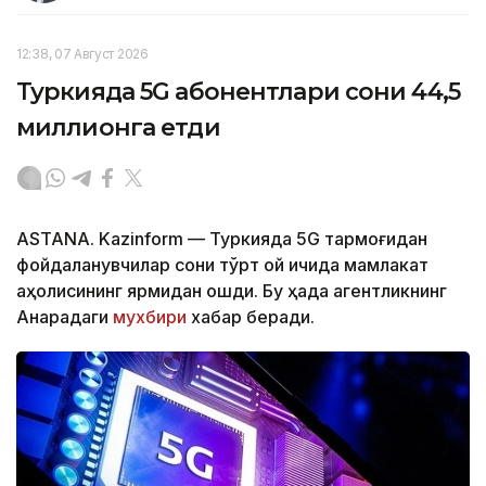
12:38, 07 Август 2026
Туркияда 5G абонентлари сони 44,5
миллионга етди
ASTANA. Kazinform — Туркияда 5G тармоғидан
фойдаланувчилар сони тўрт ой ичида мамлакат
аҳолисининг ярмидан ошди. Бу ҳақда агентликнинг
Анқарадаги
мухбири
хабар беради.