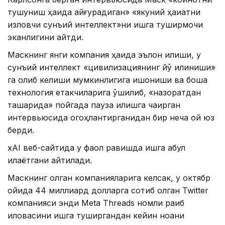
тушуниш ҳақида қайғурадиган» «якуний ҳақиқатни
изловчи сунъий интеллект»ни ишга туширмоқчи
эканлигини айтди.
Маскнинг янги компания ҳақида эълон қилиши, у
сунъий интеллект «цивилизациянинг йўқ қилиниши»
га олиб келиши мумкинлигига ишониши ва бошқа
технология етакчиларига қўшилиб, «назоратдан
ташқарида» пойгада пауза қилишга чақирган
интервьюсида огоҳлантирганидан бир неча ой юз
берди.
xAI веб-сайтида у фаол равишда ишга қабул
қилаётгани айтилади.
Маскнинг қолган компанияларига келсак, у октябр
ойида 44 миллиард долларга сотиб олган Twitter
компанияси энди Meta Threads номли рақиб
иловасини ишга туширгандан кейин ноаниқ