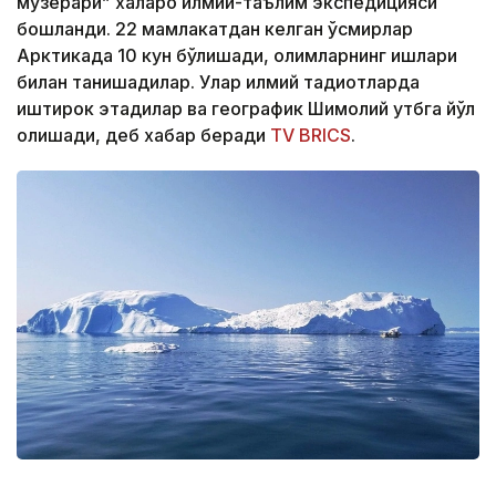
музёрари” халқаро илмий-таълим экспедицияси
бошланди. 22 мамлакатдан келган ўсмирлар
Арктикада 10 кун бўлишади, олимларнинг ишлари
билан танишадилар. Улар илмий тадқиқотларда
иштирок этадилар ва географик Шимолий қутбга йўл
олишади, деб хабар беради
TV BRICS
.
Фото: Pexels