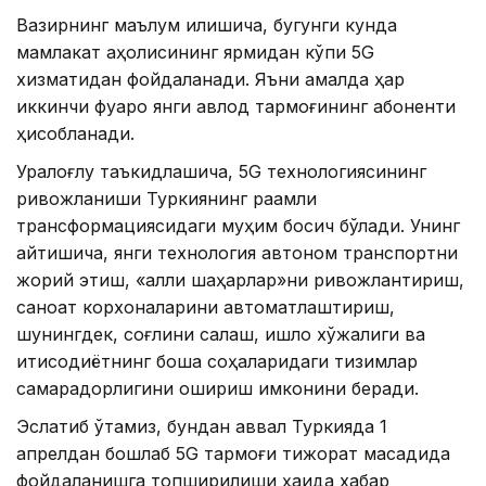
Вазирнинг маълум қилишича, бугунги кунда
мамлакат аҳолисининг ярмидан кўпи 5G
хизматидан фойдаланади. Яъни амалда ҳар
иккинчи фуқаро янги авлод тармоғининг абоненти
ҳисобланади.
Уралоғлу таъкидлашича, 5G технологиясининг
ривожланиши Туркиянинг рақамли
трансформациясидаги муҳим босқич бўлади. Унинг
айтишича, янги технология автоном транспортни
жорий этиш, «ақлли шаҳарлар»ни ривожлантириш,
саноат корхоналарини автоматлаштириш,
шунингдек, соғлиқни сақлаш, қишлоқ хўжалиги ва
иқтисодиётнинг бошқа соҳаларидаги тизимлар
самарадорлигини ошириш имконини беради.
Эслатиб ўтамиз, бундан аввал Туркияда 1
апрелдан бошлаб 5G тармоғи тижорат мақсадида
фойдаланишга топширилиши ҳақида хабар