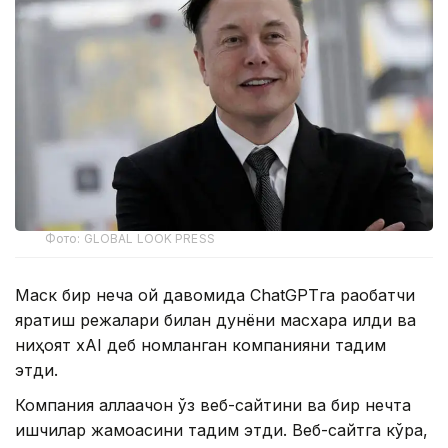
Фото: GLOBAL LOOK PRESS
Маск бир неча ой давомида ChatGPTга рақобатчи
яратиш режалари билан дунёни масхара қилди ва
ниҳоят xAI деб номланган компанияни тақдим
этди.
Компания аллақачон ўз веб-сайтини ва бир нечта
ишчилар жамоасини тақдим этди. Веб-сайтга кўра,