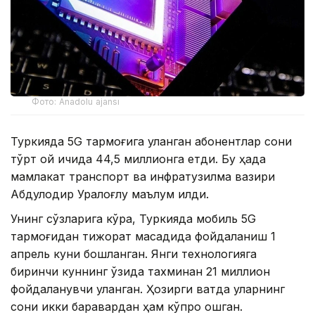
Фото: Anadolu ajansı
Туркияда 5G тармоғига уланган абонентлар сони
тўрт ой ичида 44,5 миллионга етди. Бу ҳақда
мамлакат транспорт ва инфратузилма вазири
Абдулқодир Уралоғлу маълум қилди.
Унинг сўзларига кўра, Туркияда мобиль 5G
тармоғидан тижорат мақсадида фойдаланиш 1
апрель куни бошланган. Янги технологияга
биринчи куннинг ўзида тахминан 21 миллион
фойдаланувчи уланган. Ҳозирги вақтда уларнинг
сони икки баравардан ҳам кўпроқ ошган.