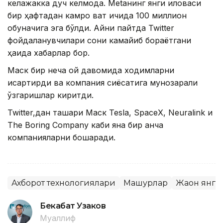
келажакка дуч келмоқда. Metaнинг янги иловаси
бир ҳафтадан камроқ вақт ичида 100 миллион
обуначига эга бўлди. Айни пайтда Twitter
фойдаланувчилари сони камайиб бораётгани
ҳақида хабарлар бор.
Маск бир неча ой давомида ходимларни
қисқартирди ва компания сиёсатига мунозарали
ўзгаришлар киритди.
Twitter,дан ташқари Маск Tesla, SpaceX, Neuralink и
The Boring Company каби яна бир қанча
компанияларни бошқаради.
Ахборот технологиялари
Машҳурлар
Жаҳон янг
Бекабат Узаков
Муаллиф