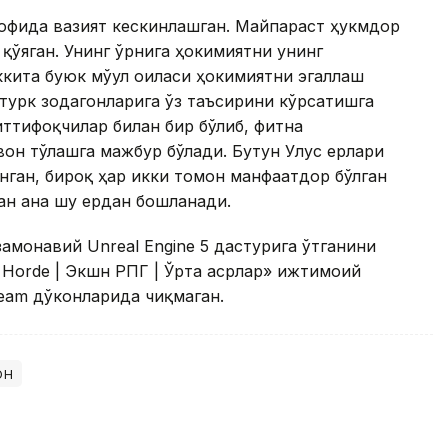
трофида вазият кескинлашган. Майпараст ҳукмдор
қўяган. Унинг ўрнига ҳокимиятни унинг
ккита буюк мўғул оиласи ҳокимиятни эгаллаш
 турк зодагонларига ўз таъсирини кўрсатишга
иттифоқчилар билан бир бўлиб, фитна
он тўлашга мажбур бўлади. Бутун Улус ерлари
инган, бироқ ҳар икки томон манфаатдор бўлган
нан ана шу ердан бошланади.
замонавий Unreal Engine 5 дастурига ўтганини
 Horde | Экшн РПГ | Ўрта асрлар» ижтимоий
team дўконларида чиқмаган.
он