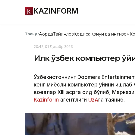
KAZINFORM
Ақорда
Тайинлов
Ҳодиса
Қонун ва интизом
Ко
Тренд:
20:42, 01 Декабр 2023
Илк ўзбек компьютер ўйи
Ўзбекистоннинг Doomers Entertainmen
кенг миқёсли компьютер ўйини ишлаб 
воқеалар XIII асрга оид бўлиб, Марка
Каzinform
агентлиги
UzA
га таяниб.