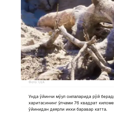
Фото: UzA
Унда ўйинчи мўғул оилаларида рўй бера
харитасининг ўлчами 76 квадрат километр
ўйинидан деярли икки баравар катта.