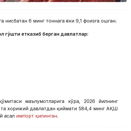
 нисбатан 6 минг тоннага ёки 9,1 фоизга ошган.
ол гўшти етказиб берган давлатлар:
қўмитаси маълумотларига кўра, 2026 йилнинг
9 та хорижий давлатдан қиймати 584,4 минг АҚШ
ий асал
импорт қилинган
.