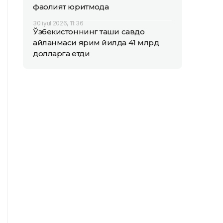
фаолият юритмоқда
30 iyul 2026, 11:36
Ўзбекистоннинг ташқи савдо
айланмаси ярим йилда 41 млрд
долларга етди