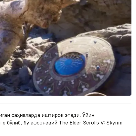
диган саҳналарда иштирок этади. Ўйин
 бўлиб, бу афсонавий The Elder Scrolls V: Skyrim