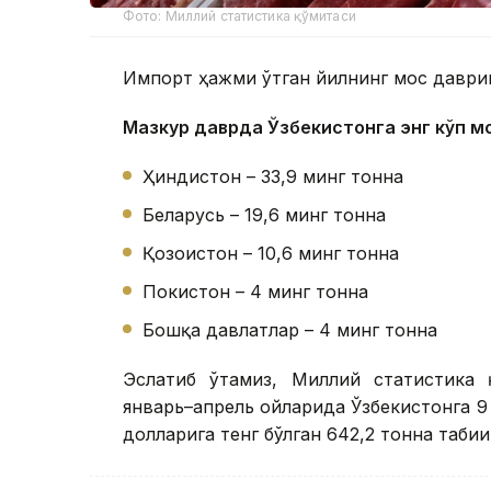
Фото: Миллий статистика қўмитаси
Импорт ҳажми ўтган йилнинг мос даврига
Мазкур даврда Ўзбекистонга энг кўп м
Ҳиндистон – 33,9 минг тонна
Беларусь – 19,6 минг тонна
Қозоғистон – 10,6 минг тонна
Покистон – 4 минг тонна
Бошқа давлатлар – 4 минг тонна
Эслатиб ўтамиз, Миллий статистика 
январь–апрель ойларида Ўзбекистонга 
долларига тенг бўлган 642,2 тонна таби