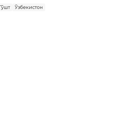
Гўшт
Ўзбекистон
йси автомобиллар ишлаб
стика қўмитаси маълумотларига
кўра
,
юнь ойларида турли русумдаги 235 794 дона