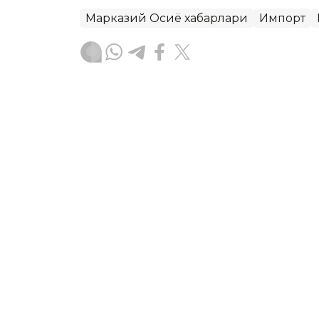
Марказий Осиё хабарлари
Импорт
Бекабат Узаков
Муаллиф
11:10, 06 Август 2026
Ўзбекистонда энг кўп қа
чиқарилмоқда
TASHKENT. Kazinform — Миллий стати
Ўзбекистонда 2026 йилнинг январь-и