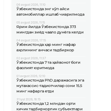
06 avgust 2026, 11:10
Ўзбекистонда энг кўп қайси
автомобиллар ишлаб чиқарилмоқда
05 avgust 2026, 11:15
Ярим йилда Ўзбекистонда 373
мингдан зиёд чақалоқ дунёга келди
04 avgust 2026, 17:15
Ўзбекистонда ҳар минг нафар
аҳолининг қанчаси тадбиркор
02 avgust 2026, 11:37
Ўзбекистонда 7 та ҳайвонот боғи
фаолият юритмоқда
01 avgust 2026, 12:10
Ўзбекистонда PhD даражасига эга
мутахассис-тадқиқотчилар сони 15,5
минг нафарга етди
31 iyul 2026, 16:15
Ўзбекистонда 1,2 млндан ортиқ
кичик тадбиркорлик субъектлари