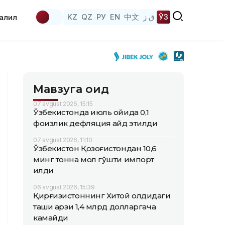
KZ
QZ
РУ
EN
中文
ق ز
ЎЗ
аҳлил
Мавзуга оид
07 avgust 2026, 15:15
Ўзбекистонда июль ойида 0,1
фоизлик дефляция қайд этилди
07 avgust 2026, 11:10
Ўзбекистон Қозоғистондан 10,6
минг тонна мол гўшти импорт
қилди
06 avgust 2026, 15:39
Қирғизистоннинг Хитой олдидаги
ташқи қарзи 1,4 млрд долларгача
камайди