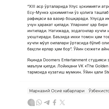
“XIII аср ўрталарида Улус ҳокимияти а
Есу-Мункэ ҳокимиятни ўз ҳолига ташлаб 
рафиқаси ва вазир бошқаради. Улусда и
учун ҳаракат қилади. Уларнинг ҳар бири
интилади. Натижада, зодагонлар кучли 
уюштиради. Баъзида икки томон ҳам тов
кучли мўғул оилалари ўртасида бўлиб ол
баҳсли ерлар ҳам бор”. Ўйин сюжети ай
Яқинда Doomers Entertainment студияси 
маълум қилди. Лойиҳани VK «The Golden
тармоғида кузатиш мумкин. Ўйин ҳали S
Марказий Осиё хабарлари
Ўзбекист