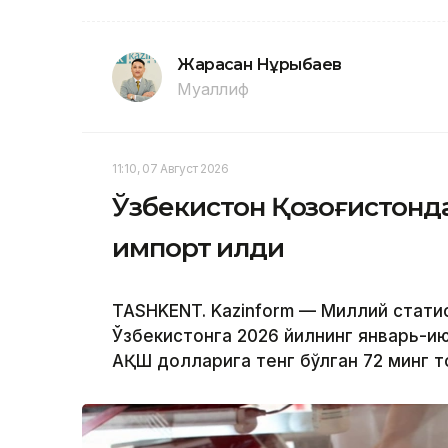
Жарасқан Нұрыбаев
Муаллиф
11:10, 07 Август 2026
Ўзбекистон Қозоғистонда
импорт қилди
TASHKENT. Kazinform — Миллий стати
Ўзбекистонга 2026 йилнинг январь-и
АҚШ долларига тенг бўлган 72 минг т