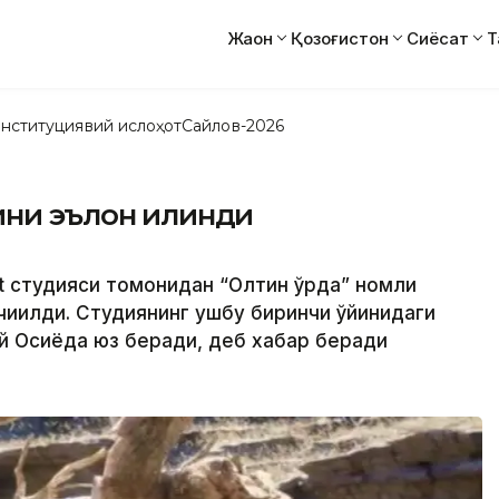
Жаҳон
Қозоғистон
Сиёсат
Т
нституциявий ислоҳот
Сайлов-2026
ни эълон қилинди
t студияси томонидан “Олтин ўрда” номли
чиқилди. Студиянинг ушбу биринчи ўйинидаги
зий Осиёда юз беради, деб хабар беради