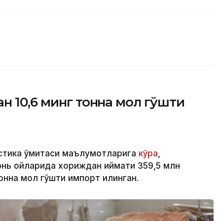
н 10,6 минг тонна мол гўшти
стика қўмитаси маълумотларига
кўра
,
юнь ойларида хориждан қиймати 359,5 млн
онна мол гўшти импорт қилинган.