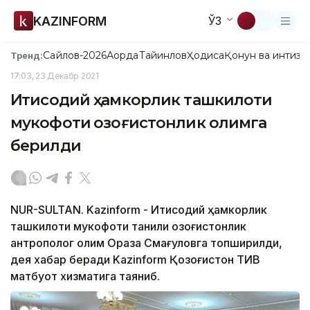
KAZINFORM
ЎЗ
Сайлов-2026
Ақорда
Тайинлов
Ҳодиса
Қонун ва интизо
Тренд:
17:03, 23 Декабр 2021
Иқтисодий ҳамкорлик ташкилоти
мукофоти қозоғистонлик олимга
берилди
NUR-SULTAN. Kazinform - Иқтисодий ҳамкорлик
ташкилоти мукофоти таниқли қозоғистонлик
антрополог олим Оразақ Смағуловга топширилди,
дея хабар беради Kazinform Қозоғистон ТИВ
матбуот хизматига таяниб.