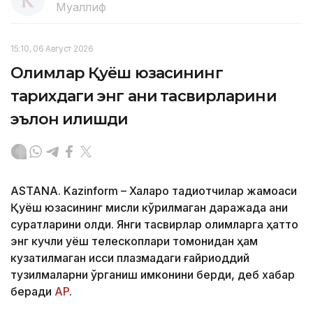
Муаллиф
15:10, 06 Август 2026
Олимлар Қуёш юзасининг
тарихдаги энг аниқ тасвирларини
эълон қилишди
ASTANА. Kazinform – Халқаро тадқиқотчилар жамоаси
Қуёш юзасининг мисли кўрилмаган даражада аниқ
суратларини олди. Янги тасвирлар олимларга ҳатто
энг кучли қуёш телескоплари томонидан ҳам
кузатилмаган иссиқ плазмадаги ғайриоддий
тузилмаларни ўрганиш имконини берди, деб хабар
беради
АP
.