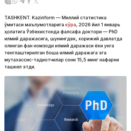
TASHKENT. Kazinform — Миллий статистика
қўмитаси маълумотларига
кўра
, 2026 йил 1 январь
ҳолатига Ўзбекистонда фалсафа доктори — PhD
илмий даражасига, шунингдек, хорижий давлатда
олинган фан номзоди илмий даражаси ёки унга
тенглаштирилган бошқа илмий даражага эга
мутахассис-тадқиқотчилар сони 15,5 минг нафарни
ташкил этди.