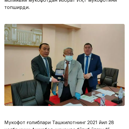
молиявий мукофотдан иборат ИҲТ мукофотини
топширди.
Мукофот ғолиблари Ташкилотнинг 2021 йил 28