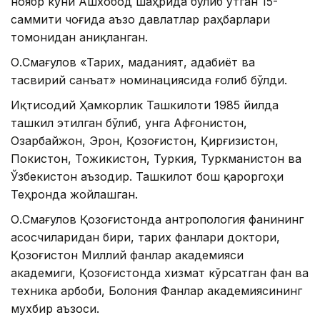
ноябр куни Ашхобод шаҳрида бўлиб ўтган 15-
саммити чоғида аъзо давлатлар раҳбарлари
томонидан аниқланган.
О.Смағулов «Тарих, маданият, адабиёт ва
тасвирий санъат» номинациясида ғолиб бўлди.
Иқтисодий Ҳамкорлик Ташкилоти 1985 йилда
ташкил этилган бўлиб, унга Афғонистон,
Озарбайжон, Эрон, Қозоғистон, Қирғизистон,
Покистон, Тожикистон, Туркия, Туркманистон ва
Ўзбекистон аъзодир. Ташкилот бош қароргоҳи
Теҳронда жойлашган.
О.Смағулов Қозоғистонда антропология фанининг
асосчиларидан бири, тарих фанлари доктори,
Қозоғистон Миллий фанлар академияси
академиги, Қозоғистонда хизмат кўрсатган фан ва
техника арбоби, Болония Фанлар академиясининг
мухбир аъзоси.