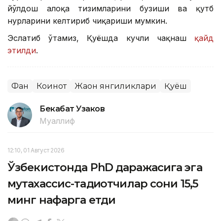
йўлдош алоқа тизимларини бузиши ва қутб
нурларини келтириб чиқариши мумкин.
Эслатиб ўтамиз, Қуёшда кучли чақнаш
қайд
этилди
.
Фан
Коинот
Жаҳон янгиликлари
Қуёш
Бекабат Узаков
Муаллиф
12:10, 01 Август 2026
Ўзбекистонда PhD даражасига эга
мутахассис-тадқиқотчилар сони 15,5
минг нафарга етди