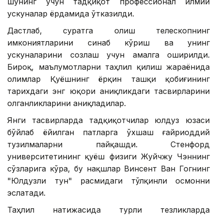
шунинг учун тадқиқот профессионал илмий
ускуналар ёрдамида ўтказилди.
Дастлаб, суратга олиш телескопнинг
имкониятларини синаб кўриш ва унинг
ускуналарини созлаш учун амалга оширилди.
Бироқ, маълумотларни таҳлил қилиш жараёнида
олимлар Қуёшнинг ёрқин ташқи қобиғининг
тарихдаги энг юқори аниқликдаги тасвирларини
олганликларини аниқладилар.
Янги тасвирларда тадқиқотчилар юлдуз юзаси
бўйлаб ёйилган патларга ўхшаш ғайриоддий
тузилмаларни пайқашди. Стенфорд
университетининг қуёш физиги Жуйчжу Чэннинг
сўзларига кўра, бу нақшлар Винсент Ван Гогнинг
"Юлдузли тун" расмидаги тўлқинли осмонни
эслатади.
Таҳлил натижасида турли тезликларда