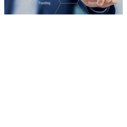
Фото: Миллий статистика қўмитаси
Бу кўрсаткич 2025 йил 1 январь ҳолатига нисбатан
1,4 минг нафарга ёки 9,9 фоизга ошган.
Фан доктори — DSc илмий даражасига эга
мутахассис-тадқиқотчилар сони эса 4,8 минг
нафарни ташкил этиб, йил давомида 1,8 минг
нафарга ёки 60 фоизга кўпайган.
Эслатиб ўтамиз, Миллий статистика қўмитаси
маълумотларига кўра, 2025/2026 ўқув йили
бошида Ўзбекистондаги олий таълим
ташкилотларида таҳсил олаётган талабалар сони 1
млн 535 минг нафарни
ташкил этган
.