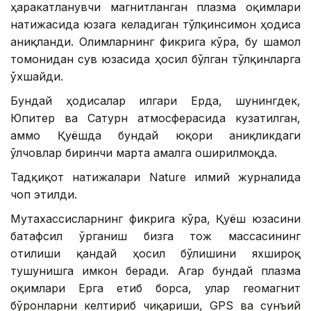
ҳаракатланувчи магнитланган плазма оқимлари
натижасида юзага келадиган тўлқинсимон ҳодиса
аниқланди. Олимларнинг фикрига кўра, бу шамол
томонидан сув юзасида ҳосил бўлган тўлқинларга
ўхшайди.
Бундай ҳодисалар илгари Ерда, шунингдек,
Юпитер ва Сатурн атмосферасида кузатилган,
аммо Қуёшда бундай юқори аниқликдаги
ўлчовлар биринчи марта амалга оширилмоқда.
Тадқиқот натижалари Nature илмий журналида
чоп этилди.
Мутахассисларнинг фикрига кўра, Қуёш юзасини
батафсил ўрганиш бизга тож массасининг
отилиши қандай ҳосил бўлишини яхшироқ
тушунишга имкон беради. Агар бундай плазма
оқимлари Ерга етиб борса, улар геомагнит
бўронларни келтириб чиқариши, GPS ва сунъий