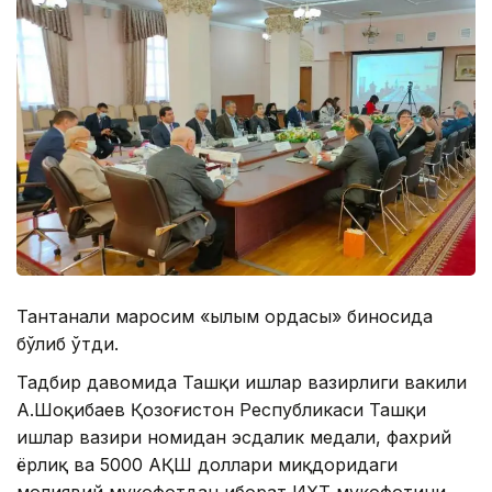
Тантанали маросим «Ғылым ордасы» биносида
бўлиб ўтди.
Тадбир давомида Ташқи ишлар вазирлиги вакили
А.Шоқибаев Қозоғистон Республикаси Ташқи
ишлар вазири номидан эсдалик медали, фахрий
ёрлиқ ва 5000 АҚШ доллари миқдоридаги