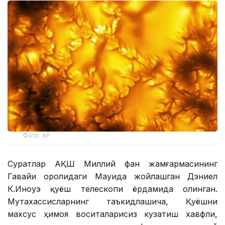
Фото: AP
Суратлар АҚШ Миллий фан жамғармасининг
Гавайи оролидаги Мауида жойлашган Дэниел
К.Иноуэ қуёш телескопи ёрдамида олинган.
Мутахассисларнинг таъкидлашича, Қуёшни
махсус ҳимоя воситаларисиз кузатиш хавфли,