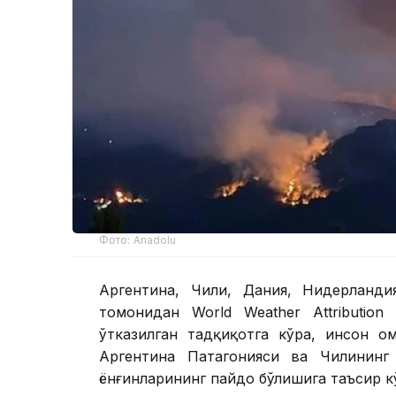
Фото: Anadolu
Аргентина, Чили, Дания, Нидерланд
томонидан World Weather Attributio
ўтказилган тадқиқотга кўра, инсон о
Аргентина Патагонияси ва Чилининг
ёнғинларининг пайдо бўлишига таъсир к