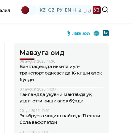
KZ
QZ
РУ
EN
中文
ق ز
ЎЗ
аҳлил
Мавзуга оид
08 avgust 2026, 11:36
Бангладешда иккита йўл-
транспорт ҳодисасида 16 киши ҳалок
бўлди
07 avgust 2026, 14:37
Таиландда ўқувчи мактабда ўқ
узди: етти киши ҳалок бўлди
20 iyul 2026, 19:10
Эльбрусга чиқиш пайтида 11 ёшли
бола вафот этди
20 iyul 2026, 18:10