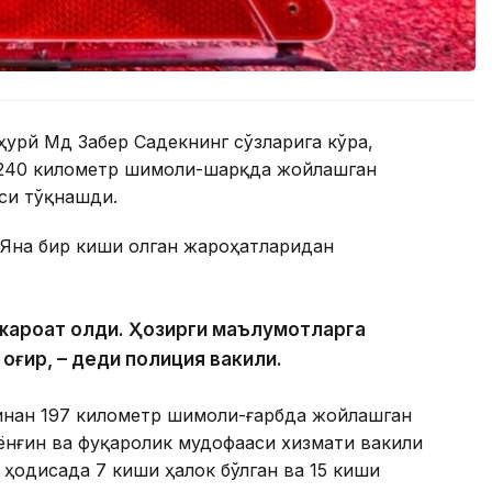
урй Мд Забер Садекнинг сўзларига кўра,
 240 километр шимоли-шарқда жойлашган
си тўқнашди.
 Яна бир киши олган жароҳатларидан
и жароҳат олди. Ҳозирги маълумотларга
 оғир, – деди полиция вакили.
инан 197 километр шимоли-ғарбда жойлашган
ёнғин ва фуқаролик мудофааси хизмати вакили
 ҳодисада 7 киши ҳалок бўлган ва 15 киши