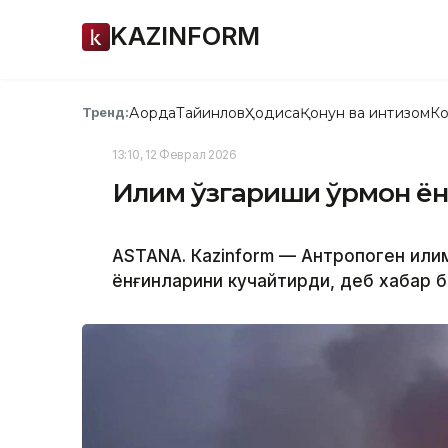
KAZINFORM
Ақорда
Тайинлов
Ҳодиса
Қонун ва интизом
Ко
Тренд:
13:10, 12 Феврал 2026
Иқлим ўзгариши ўрмон ё
ASTANА. Кazinform — Антропоген иқли
ёнғинларини кучайтирди, деб хабар 