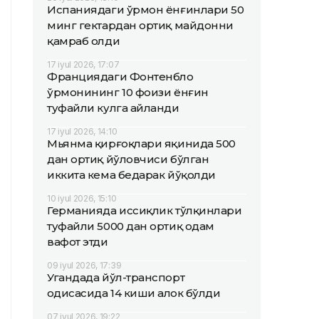
Испаниядаги ўрмон ёнғинлари 50
минг гектардан ортиқ майдонни
қамраб олди
17 iyul 2026, 17:07
Франциядаги Фонтенбло
ўрмонининг 10 фоизи ёнғин
туфайли кулга айланди
17 iyul 2026, 14:10
Мьянма қирғоқлари яқинида 500
дан ортиқ йўловчиси бўлган
иккита кема бедарак йўқолди
10 iyul 2026, 15:10
Германияда иссиқлик тўлқинлари
туфайли 5000 дан ортиқ одам
вафот этди
09 iyul 2026, 17:39
Угандада йўл-транспорт
ҳодисасида 14 киши ҳалок бўлди
07 iyul 2026, 19:22