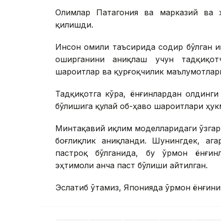
Олимлар Патагония ва марказий ва 
қилишди.
Инсон омили таъсирида содир бўлган 
оширганини аниқлаш учун тадқиқотч
шароитлар ва қурғоқчилик маълумотлар
Тадқиқотга кўра, ёнғинлардан олдинг
бўлишига қулай об-ҳаво шароитлари ҳукм
Минтақавий иқлим моделларидаги ўзгар
боғлиқлик аниқланди. Шунингдек, ага
пастроқ бўлганида, бу ўрмон ёнғин
эҳтимоли анча паст бўлиши айтилган.
Эслатиб ўтамиз, Японияда ўрмон ёнғин