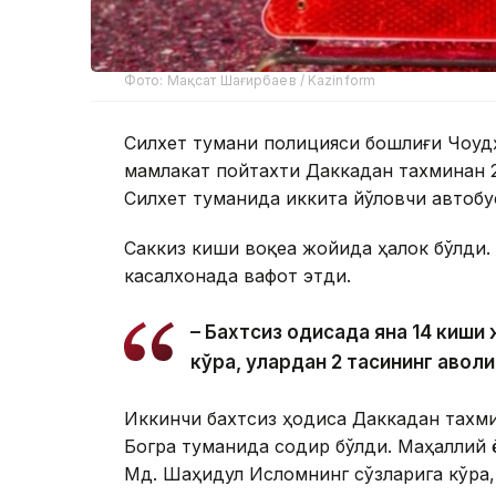
Фото: Мақсат Шағирбаев / Kazinform
Силхет тумани полицияси бошлиғи Чоудҳ
мамлакат пойтахти Даккадан тахминан
Силхет туманида иккита йўловчи автобу
Саккиз киши воқеа жойида ҳалок бўлди.
касалхонада вафот этди.
– Бахтсиз ҳодисада яна 14 киш
кўра, улардан 2 тасининг аҳволи
Иккинчи бахтсиз ҳодиса Даккадан тахм
Богра туманида содир бўлди. Маҳаллий 
Мд. Шаҳидул Исломнинг сўзларига кўра,