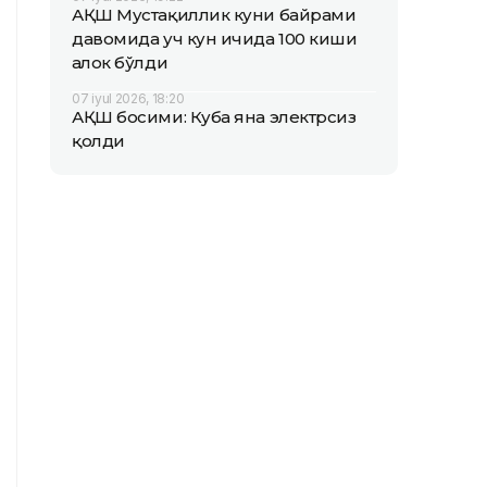
АҚШ Мустақиллик куни байрами
давомида уч кун ичида 100 киши
ҳалок бўлди
07 iyul 2026, 18:20
АҚШ босими: Куба яна электрсиз
қолди