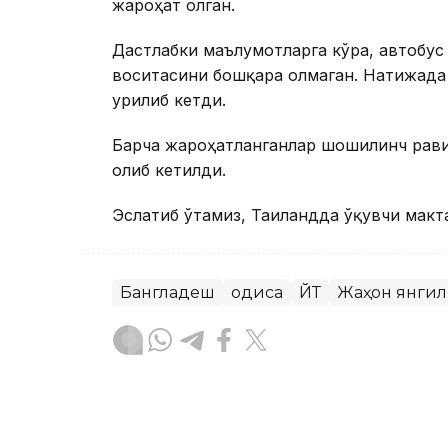
жароҳат олган.
Дастлабки маълумотларга кўра, автобус
воситасини бошқара олмаган. Натижада 
урилиб кетди.
Барча жароҳатланганлар шошилинч рави
олиб кетилди.
Эслатиб ўтамиз, Таиландда ўқувчи макт
Бангладеш
Ҳодиса
ЙТҲ
Жаҳон янги
Бекабат Узаков