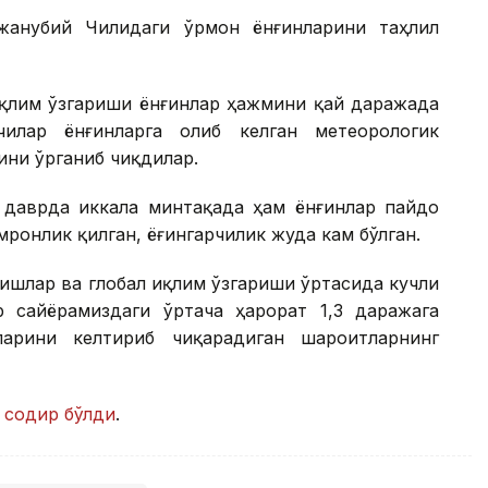
жанубий Чилидаги ўрмон ёнғинларини таҳлил
иқлим ўзгариши ёнғинлар ҳажмини қай даражада
илар ёнғинларга олиб келган метеорологик
ини ўрганиб чиқдилар.
и даврда иккала минтақада ҳам ёнғинлар пайдо
ронлик қилган, ёғингарчилик жуда кам бўлган.
ишлар ва глобал иқлим ўзгариши ўртасида кучли
р сайёрамиздаги ўртача ҳарорат 1,3 даражага
ларини келтириб чиқарадиган шароитларнинг
и
содир бўлди
.