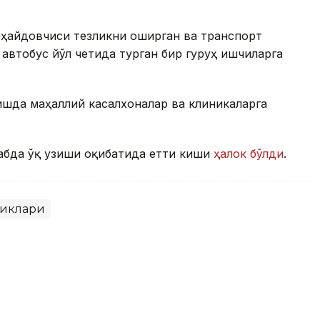
 ҳайдовчиси тезликни оширган ва транспорт
автобус йўл четида турган бир гуруҳ ишчиларга
шда маҳаллий касалхоналар ва клиникаларга
абда ўқ узиши оқибатида етти киши
ҳалок бўлди
.
ликлари