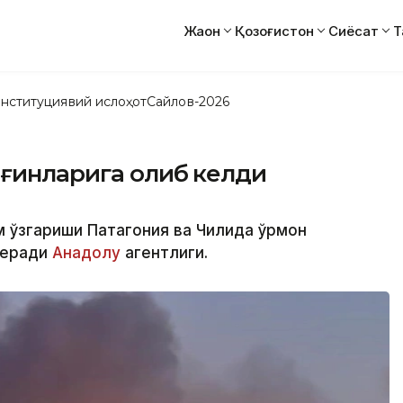
Жаҳон
Қозоғистон
Сиёсат
Т
нституциявий ислоҳот
Сайлов-2026
нғинларига олиб келди
м ўзгариши Патагония ва Чилида ўрмон
беради
Анадолу
агентлиги.