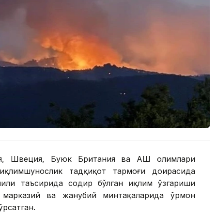
ия, Швеция, Буюк Британия ва АҚШ олимлари
n иқлимшунослик тадқиқот тармоғи доирасида
мили таъсирида содир бўлган иқлим ўзгариши
 марказий ва жанубий минтақаларида ўрмон
ўрсатган.