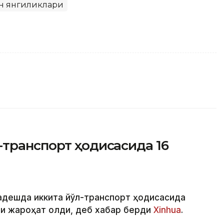
н янгиликлари
-транспорт ҳодисасида 16
ладешда иккита йўл-транспорт ҳодисасида
ши жароҳат олди, деб хабар берди
Xinhua
.