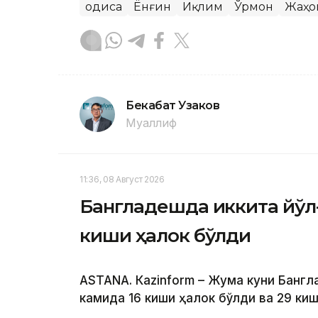
Ҳодиса
Ёнғин
Иқлим
Ўрмон
Жаҳо
Бекабат Узаков
Муаллиф
11:36, 08 Август 2026
Бангладешда иккита йўл
киши ҳалок бўлди
ASTANА. Кazinform – Жума куни Банг
камида 16 киши ҳалок бўлди ва 29 ки