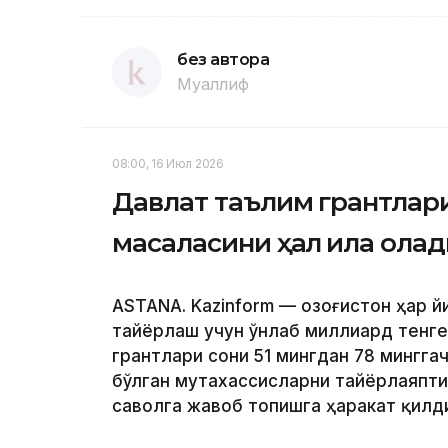
без автора
Муаллиф
08:00, 16 Июл 2026
Давлат таълим грантлар
масаласини ҳал қила ола
ASTANA. Kazinform — Қозоғистон ҳар
тайёрлаш учун ўнлаб миллиард тенге
грантлари сони 51 мингдан 78 мингга
бўлган мутахассисларни тайёрлаяпти
саволга жавоб топишга ҳаракат қилд