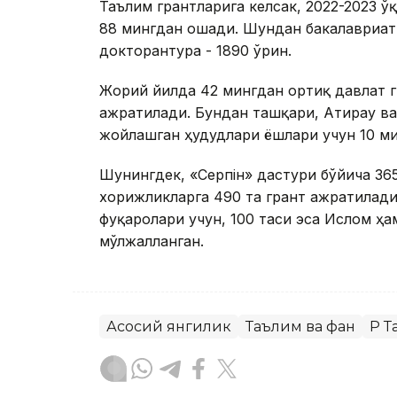
Таълим грантларига келсак, 2022-2023 
88 мингдан ошади. Шундан бакалавриат -
докторантура - 1890 ўрин.
Жорий йилда 42 мингдан ортиқ давлат г
ажратилади. Бундан ташқари, Атирау ва
жойлашган ҳудудлари ёшлари учун 10 ми
Шунингдек, «Серпін» дастури бўйича 36
хорижликларга 490 та грант ажратилади
фуқаролари учун, 100 таси эса Ислом ҳ
мўлжалланган.
Асосий янгилик
Таълим ва фан
ҚР 