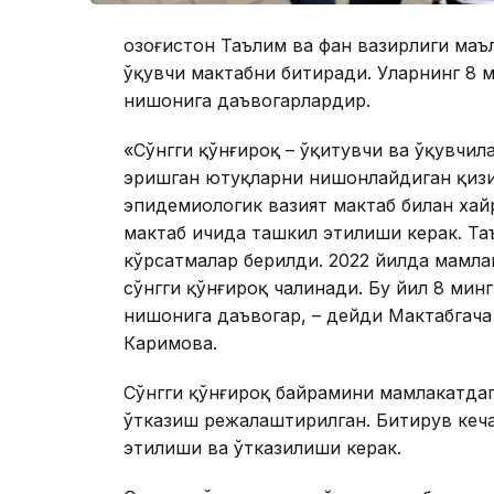
Қозоғистон Таълим ва фан вазирлиги маъ
ўқувчи мактабни битиради. Уларнинг 8 
нишонига даъвогарлардир.
«Сўнгги қўнғироқ – ўқитувчи ва ўқувчил
эришган ютуқларни нишонлайдиган қизи
эпидемиологик вазият мактаб билан ха
мактаб ичида ташкил этилиши керак. Та
кўрсатмалар берилди. 2022 йилда мамла
сўнгги қўнғироқ чалинади. Бу йил 8 мин
нишонига даъвогар, – дейди Мактабгача
Каримова.
Сўнгги қўнғироқ байрамини мамлакатда
ўтказиш режалаштирилган. Битирув кеч
этилиши ва ўтказилиши керак.