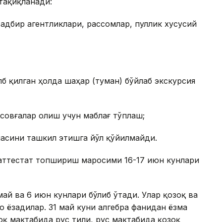
тақиқланади:
адбир агентликлари, рассомлар, пуллик хусусий
б қилган ҳолда шаҳар (туман) бўйлаб экскурсия
 совғалар олиш учун маблағ тўплаш;
часини ташкил этишга йўл қўйилмайди.
 аттестат топшириш маросими 16-17 июн кунлари
ай ва 6 июн кунлари бўлиб ўтади. Улар қозоқ ва
 ёзадилар. 31 май куни алгебра фанидан ёзма
оқ мактабида рус тили, рус мактабида қозоқ