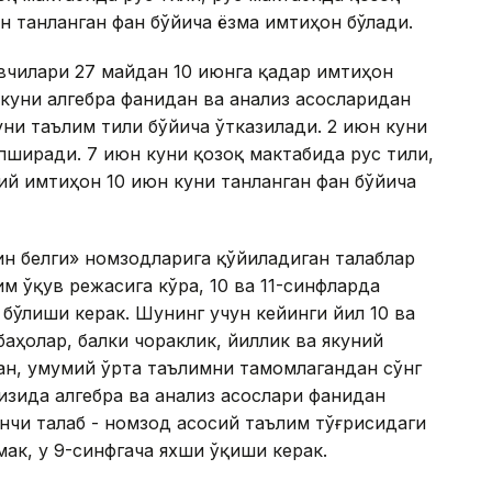
н танланган фан бўйича ёзма имтиҳон бўлади.
увчилари 27 майдан 10 июнга қадар имтиҳон
куни алгебра фанидан ва анализ асосларидан
ни таълим тили бўйича ўтказилади. 2 июн куни
пширади. 7 июн куни қозоқ мактабида рус тили,
ий имтиҳон 10 июн куни танланган фан бўйича
н белги» номзодларига қўйиладиган талаблар
м ўқув режасига кўра, 10 ва 11-синфларда
 бўлиши керак. Шунинг учун кейинги йил 10 ва
баҳолар, балки чораклик, йиллик ва якуний
ан, умумий ўрта таълимни тамомлагандан сўнг
изида алгебра ва анализ асослари фанидан
нчи талаб - номзод асосий таълим тўғрисидаги
мак, у 9-синфгача яхши ўқиши керак.