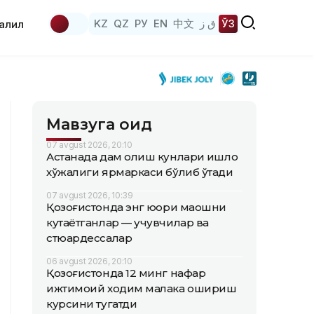
KZ
QZ
РУ
EN
中文
ق ز
ЎЗ
аҳлил
Мавзуга оид
07 avgust 2026, 20:10
Астанада дам олиш кунлари қишлоқ
хўжалиги ярмаркаси бўлиб ўтади
07 avgust 2026, 10:39
Қозоғистонда энг юқори маошни
кутаётганлар — учувчилар ва
стюардессалар
06 avgust 2026, 20:10
Қозоғистонда 12 минг нафар
ижтимоий ходим малака ошириш
курсини тугатди