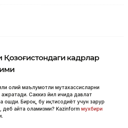
и Қозоғистондаги кадрлар
дими
 йили олий маълумотли мутахассисларни
 ажратади. Саккиз йил ичида давлат
ча ошди. Бироқ, бу иқтисодиёт учун зарур
, деб айта оламизми? Kazinform
мухбири
и.