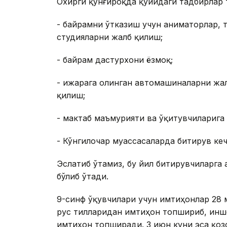
Охирги қўнғироқда қуйидаги тадбирлар 
- байрамни ўтказиш учун аниматорлар, т
студияларни жалб қилиш;
- байрам дастурхони ёзмоқ;
- ижарага олинган автомашиналарни жал
қилиш;
- мактаб маъмурияти ва ўқитувчиларига
- Кўнгилочар муассасаларда битирув ке
Эслатиб ўтамиз, бу йил битирувчиларга
бўлиб ўтади.
9-синф ўқувчилари учун имтиҳонлар 28 м
рус тилларидан имтиҳон топшириб, иншо
имтиҳон топширади. 3 июн куни эса қоз