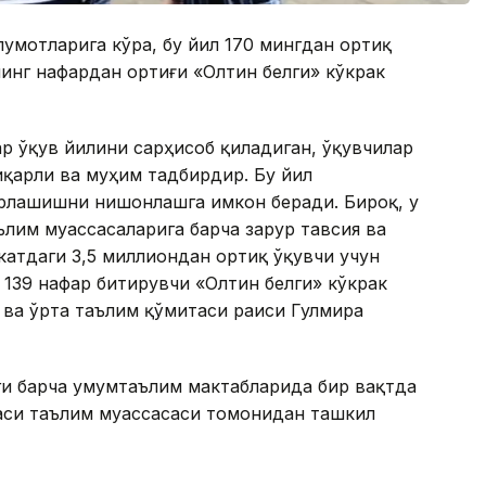
лумотларига кўра, бу йил 170 мингдан ортиқ
минг нафардан ортиғи «Олтин белги» кўкрак
ар ўқув йилини сарҳисоб қиладиган, ўқувчилар
қарли ва муҳим тадбирдир. Бу йил
йрлашишни нишонлашга имкон беради. Бироқ, у
ълим муассасаларига барча зарур тавсия ва
катдаги 3,5 миллиондан ортиқ ўқувчи учун
г 139 нафар битирувчи «Олтин белги» кўкрак
 ва ўрта таълим қўмитаси раиси Гулмира
ги барча умумтаълим мактабларида бир вақтда
аси таълим муассасаси томонидан ташкил