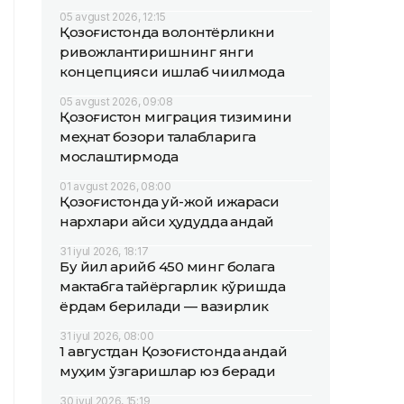
05 avgust 2026, 12:15
Қозоғистонда волонтёрликни
ривожлантиришнинг янги
концепцияси ишлаб чиқилмоқда
05 avgust 2026, 09:08
Қозоғистон миграция тизимини
меҳнат бозори талабларига
мослаштирмоқда
01 avgust 2026, 08:00
Қозоғистонда уй-жой ижараси
нархлари қайси ҳудудда қандай
31 iyul 2026, 18:17
Бу йил қарийб 450 минг болага
мактабга тайёргарлик кўришда
ёрдам берилади — вазирлик
31 iyul 2026, 08:00
1 августдан Қозоғистонда қандай
муҳим ўзгаришлар юз беради
30 iyul 2026, 15:19