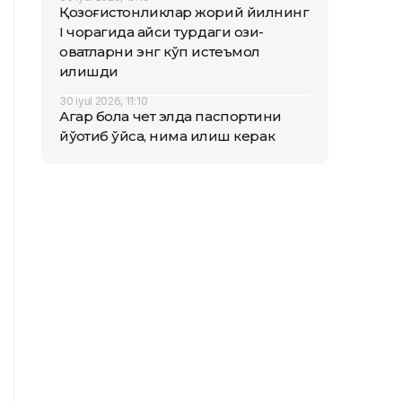
Қозоғистонликлар жорий йилнинг
I чорагида қайси турдаги озиқ-
овқатларни энг кўп истеъмол
қилишди
30 iyul 2026, 11:10
Агар бола чет элда паспортини
йўқотиб қўйса, нима қилиш керак