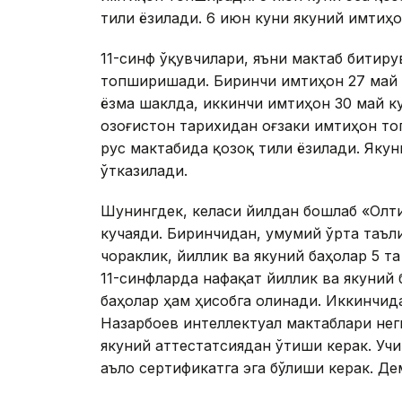
тили ёзилади. 6 июн куни якуний имтиҳо
11-синф ўқувчилари, яъни мактаб битир
топширишади. Биринчи имтиҳон 27 май 
ёзма шаклда, иккинчи имтиҳон 30 май ку
Қозоғистон тарихидан оғзаки имтиҳон то
рус мактабида қозоқ тили ёзилади. Якун
ўтказилади.
Шунингдек, келаси йилдан бошлаб «Олти
кучаяди. Биринчидан, умумий ўрта таъли
чораклик, йиллик ва якуний баҳолар 5 та
11-синфларда нафақат йиллик ва якуний 
баҳолар ҳам ҳисобга олинади. Иккинчид
Назарбоев интеллектуал мактаблари нег
якуний аттестатсиядан ўтиши керак. Учи
аъло сертификатга эга бўлиши керак. Де