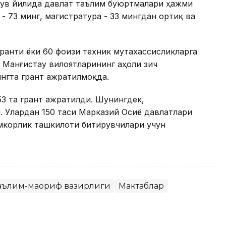
ўқув йилида давлат таълим буюртмалари ҳажми
 73 минг, магистратура - 33 мингдан ортиқ ва
ранти ёки 60 фоизи техник мутахассисликларга
 Манғистау вилоятларининг аҳоли зич
нгта грант ажратилмоқда.
53 та грант ажратилди. Шунингдек,
. Улардан 150 таси Марказий Осиё давлатлари
амкорлик ташкилоти битирувчилари учун
Таълим-маориф вазирлиги
Мактаблар