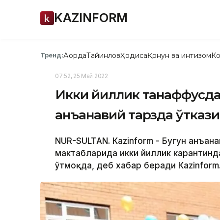
KAZINFORM
Ақорда
Тайинлов
Ҳодиса
Қонун ва интизом
Ко
Тренд:
07:52, 25 Май 2022
Икки йиллик танаффусдан 
анъанавий тарзда ўтказ
NUR-SULTAN. Кazinform - Бугун анъана
мактабларида икки йиллик карантинд
ўтмоқда, деб хабар беради Кazinform