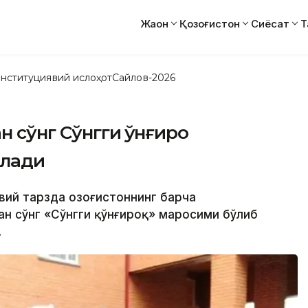
Жаҳон
Қозоғистон
Сиёсат
Т
нституциявий ислоҳот
Сайлов-2026
сўнг Сўнгги қўнғироқ
илади
вий тарзда Қозоғистоннинг барча
ан сўнг «Сўнгги қўнғироқ» маросими бўлиб
.