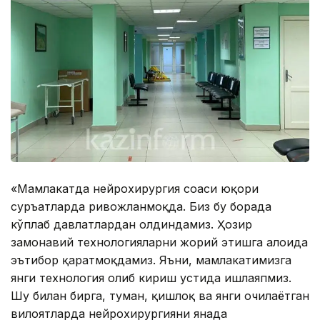
«Мамлакатда нейрохирургия соҳаси юқори
суръатларда ривожланмоқда. Биз бу борада
кўплаб давлатлардан олдиндамиз. Ҳозир
замонавий технологияларни жорий этишга алоҳида
эътибор қаратмоқдамиз. Яъни, мамлакатимизга
янги технология олиб кириш устида ишлаяпмиз.
Шу билан бирга, туман, қишлоқ ва янги очилаётган
вилоятларда нейрохирургияни янада