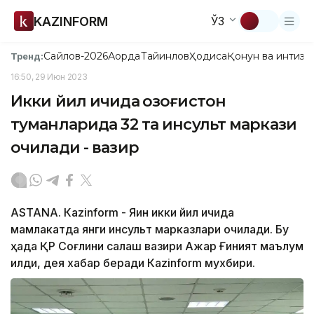
KAZINFORM
ЎЗ
Сайлов-2026
Ақорда
Тайинлов
Ҳодиса
Қонун ва интизо
Тренд:
16:50, 29 Июн 2023
Икки йил ичида Қозоғистон
туманларида 32 та инсульт маркази
очилади - вазир
ASTANА. Кazinform - Яқин икки йил ичида
мамлакатда янги инсульт марказлари очилади. Бу
ҳақда ҚР Соғлиқни сақлаш вазири Ажар Ғиният маълум
қилди, дея хабар беради Кazinform мухбири.