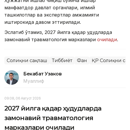
Ҳужжатни ишлаб чиқиш бўйича ишлар
манфаатдор давлат органлари, илмий
ташкилотлар ва экспертлар ҳамжамияти
иштирокида давом эттирилади.
Эслатиб ўтамиз, 2027 йилга қадар ҳудудларда
замонавий травматология марказлари
очилади
.
Соғлиқни сақлаш
Тиббиёт
Фан
ҚР Соғлиқни са
Бекабат Узаков
Муаллиф
09:08, 06 Август 2026
2027 йилга қадар ҳудудларда
замонавий травматология
марказлари очилади