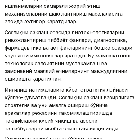
ишланмаларни самарали жорий этиш
механизмларини шакллантириш масалаларига
алоҳида эътибор қаратдилар.
Соғлиқни сақлаш соҳасида биотехнологияларни
ривожлантириш тиббиёт фанлари, диагностика,
фармацевтика ва ҳаёт фанларининг бошқа соҳалари
учун янги имкониятлар яратади. Бу мамлакатнинг
технологик салоҳиятини мустаҳкамлаш ва
замонавий маҳаллий ечимларнинг мавжудлигини
оширишга қаратилган.
Йиғилиш натижаларига кўра, стратегия лойиҳаси
қўллаб-қувватланди. Соғлиқни сақлаш вазирлигига
стратегия ва уни амалга ошириш бўйича
ҳаракатлар режасини такомиллаштиришда
таклифларни кўриб чиқиш ва асосли
ташаббусларни ҳисобга олиш тавсия қилинди.