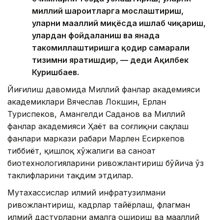
миллий шароитларга мослаштириш,
уларни маҳаллий миқёсда ишлаб чиқариш,
улардан фойдаланиш ва янада
такомиллаштиришга қодир самарали
тизимни яратишдир, — деди Ақилбек
Куришбаев.
Йиғилиш давомида Миллий фанлар академияси
академиклари Вячеслав Локшин, Ерлан
Туриспеков, Амангелди Саданов ва Миллий
фанлар академияси Ҳаёт ва соғлиқни сақлаш
фанлари маркази раҳбари Марлен Есиркепов
тиббиёт, қишлоқ хўжалиги ва саноат
биотехнологияларини ривожлантириш бўйича ўз
таклифларини тақдим этдилар.
Мутахассислар илмий инфратузилмани
ривожлантириш, кадрлар тайёрлаш, флагман
илмий дастурларни амалга ошириш ва маҳаллий