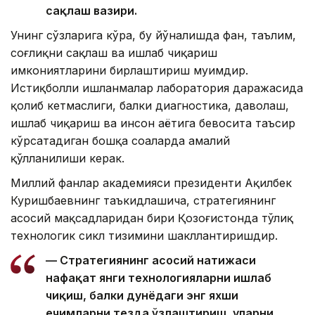
сақлаш вазири.
Унинг сўзларига кўра, бу йўналишда фан, таълим,
соғлиқни сақлаш ва ишлаб чиқариш
имкониятларини бирлаштириш муҳимдир.
Истиқболли ишланмалар лаборатория даражасида
қолиб кетмаслиги, балки диагностика, даволаш,
ишлаб чиқариш ва инсон ҳаётига бевосита таъсир
кўрсатадиган бошқа соҳаларда амалий
қўлланилиши керак.
Миллий фанлар академияси президенти Ақилбек
Куришбаевнинг таъкидлашича, стратегиянинг
асосий мақсадларидан бири Қозоғистонда тўлиқ
технологик сикл тизимини шакллантиришдир.
— Стратегиянинг асосий натижаси
нафақат янги технологияларни ишлаб
чиқиш, балки дунёдаги энг яхши
ечимларни тезда ўзлаштириш, уларни