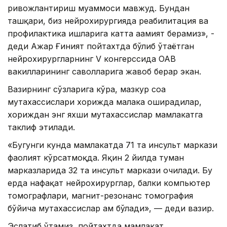
ривожлантириш муаммоси мавжуд. Бундан
ташқари, биз нейрохирургияда реабилитация ва
профилактика ишларига катта аҳамият берамиз», -
деди Ажар Ғиният пойтахтда бўлиб ўтаётган
нейрохирургларнинг V конгерссида ОАВ
вакилларининг саволларига жавоб берар экан.
Вазирнинг сўзларига кўра, мазкур соҳа
мутахассислари хорижда малака оширадилар,
хориждан энг яхши мутахассислар мамлакатга
таклиф этилади.
«Бугунги кунда мамлакатда 71 та инсульт маркази
фаолият кўрсатмоқда. Яқин 2 йилда туман
марказларида 32 та инсульт маркази очилади. Бу
ерда нафақат нейрохирурглар, балки компьютер
томографлари, магнит-резонанс томография
бўйича мутахассислар ҳам бўлади», — деди вазир.
Эслатиб ўтамиз, пойтахтда мамлакат