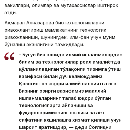
вакиллари, олимлар ва мутахассислар иштирок
этди.
Ақмарал Алназарова биотехнологияларни
ривожлантириш мамлакатнинг технологик
ривожланиши, шунингдек, илм-фан учун муҳим
йўналиш эканлигини таъкидлади.
– Бугун биз алоҳида илмий ишланмалардан
билим ва технологиялар реал амалиётда
қўлланиладиган тўлақонли тизимга ўтиш
вазифаси билан дуч келмоқдамиз.
Қозоғистон юқори илмий салоҳиятга эга.
Бизнинг ҳозирги вазифамиз маҳаллий
ишланмаларнинг талаб юқори бўлган
технологияларга айланиши ва
фуқароларимизнинг соғлиғи ва ҳаёт
сифатини яхшилашга хизмат қилиши учун
шароит яратишдир, — деди Соғлиқни