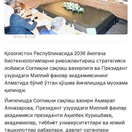
Фото: ҚР ССВ
Қозоғистон Республикасида 2036 йилгача
биотехнологияларни ривожлантириш стратегияси
лойиҳаси Соғлиқни сақлаш вазирлиги ва Президент
ҳузуридаги Миллий фанлар академиясининг
Алматида бўлиб ўтган қўшма йиғилишида муҳокама
қилинди.
Йиғилишда Соғлиқни сақлаш вазири Ақмарал
Алназарова, Президент ҳузуридаги Миллий фанлар
академияси президенти Ақилбек Куришбаев,
академиклар, тиббиёт университетлари ва илмий
ташкилотлар раҳбарлари, давлат органлари