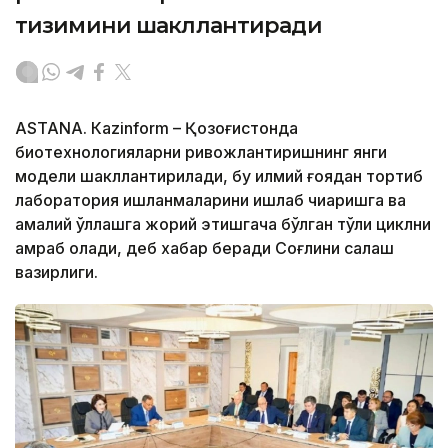
тизимини шакллантиради
ASTANА. Кazinform – Қозоғистонда
биотехнологияларни ривожлантиришнинг янги
модели шакллантирилади, бу илмий ғоядан тортиб
лаборатория ишланмаларини ишлаб чиқаришга ва
амалий қўллашга жорий этишгача бўлган тўлиқ циклни
қамраб олади, деб хабар беради Соғлиқни сақлаш
вазирлиги.