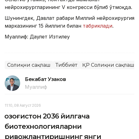
нейрохирургларининг V конгресси бўлиб ўтмоқда.
Шунингдек, Давлат раҳбари Миллий нейрохирургия
марказининг 15 йиллиги билан
табриклади
.
Муаллиф: Даулет Изтилеу
Соғлиқни сақлаш
Тиббиёт
ҚР Соғлиқни сақлаш 
Бекабат Узаков
Муаллиф
11:10, 08 Август 2026
Қозоғистон 2036 йилгача
биотехнологияларни
ривожлантиришнинг янги