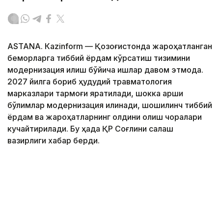
ASTANА. Кazinform — Қозоғистонда жароҳатланган
беморларга тиббий ёрдам кўрсатиш тизимини
модернизация қилиш бўйича ишлар давом этмоқда.
2027 йилга бориб ҳудудий травматология
марказлари тармоғи яратилади, шокка қарши
бўлимлар модернизация қилинади, шошилинч тиббий
ёрдам ва жароҳатларнинг олдини олиш чоралари
кучайтирилади. Бу ҳақда ҚР Соғлиқни сақлаш
вазирлиги хабар берди.