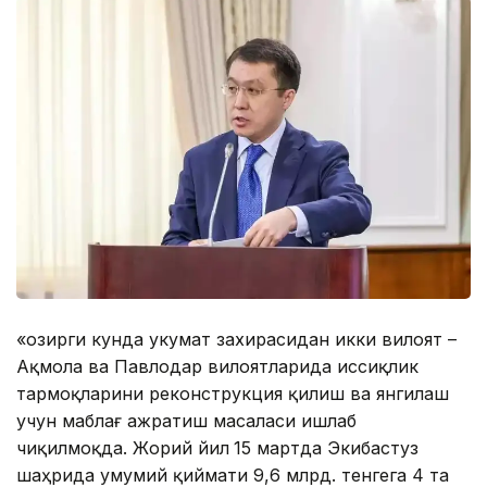
«Ҳозирги кунда Ҳукумат захирасидан икки вилоят –
Ақмола ва Павлодар вилоятларида иссиқлик
тармоқларини реконструкция қилиш ва янгилаш
учун маблағ ажратиш масаласи ишлаб
чиқилмоқда. Жорий йил
15 мартда Экибастуз
шаҳрида умумий қиймати 9,6 млрд. тенгега 4 та