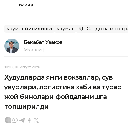
вазир.
Ҳукумат йиғилиши
Ҳукумат
ҚР Савдо ва интегра
Бекабат Узаков
Муаллиф
10:37, 03 Август 2026
Ҳудудларда янги вокзаллар, сув
қувурлари, логистика хаби ва турар
жой бинолари фойдаланишга
топширилди