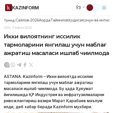
KAZINFORM
ЎЗ
Сайлов-2026
Ақорда
Тайинлов
Ҳодиса
Қонун ва интизо
Тренд:
12:51, 11 Апрел 2023
Икки вилоятнинг иссиқлик
тармоқларини янгилаш учун маблағ
ажратиш масаласи ишлаб чиқилмоқда
ASTANA. Kazinform – Икки вилоятда иссиқлик
тармоқларини янгилаш учун маблағ ажратиш
масаласи ишлаб чиқилмоқда. Бу ҳақда Ҳукумат
йиғилишида ҚР Индустрия ва инфратузилмаларни
ривожлантириш вазири Марат Қарабаев маълум
қилди, деб хабар беради Kazinform мухбири.