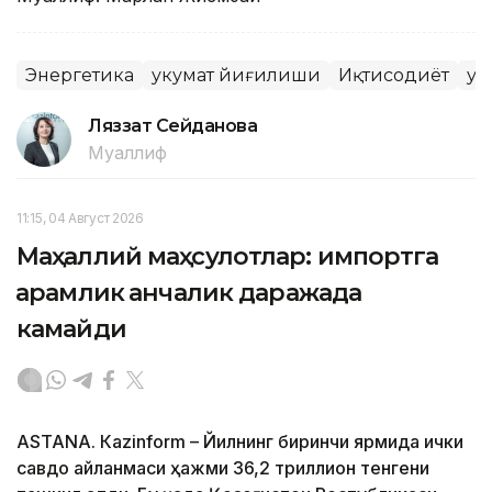
Энергетика
Ҳукумат йиғилиши
Иқтисодиёт
Ҳу
Ляззат Сейданова
Муаллиф
11:15, 04 Август 2026
Маҳаллий маҳсулотлар: импортга
қарамлик қанчалик даражада
камайди
ASTANА. Кazinform – Йилнинг биринчи ярмида ички
савдо айланмаси ҳажми 36,2 триллион тенгени