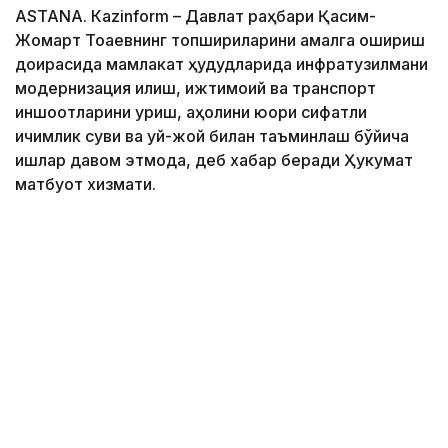
ASTANА. Кazinform – Давлат раҳбари Қасим-
Жомарт Тоқаевнинг топшириқларини амалга ошириш
доирасида мамлакат ҳудудларида инфратузилмани
модернизация қилиш, ижтимоий ва транспорт
иншоотларини қуриш, аҳолини юқори сифатли
ичимлик суви ва уй-жой билан таъминлаш бўйича
ишлар давом этмоқда, деб хабар беради Ҳукумат
матбуот хизмати.