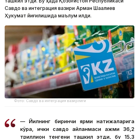
ташкил этди. Бу ҳақда Қозоғистон Республикаси
Савдо ва интеграция вазири Арман Шаққалиев
Ҳукумат йиғилишида маълум қилди.
Фото: Савдо ва интеграция вазирлиги
— Йилнинг биринчи ярми натижаларига
кўра, ички савдо айланмаси ҳажми 36,2
триллион тенгени ташкил этди, бу 15,3