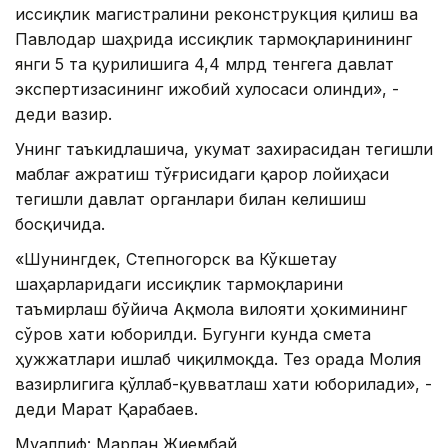
иссиқлик магистралини реконструкция қилиш ва
Павлодар шаҳрида иссиқлик тармоқларинининг
янги 5 та қурилишига 4,4 млрд тенгега давлат
экспертизасининг ижобий хулосаси олинди», -
деди вазир.
Унинг таъкидлашича, Ҳукумат захирасидан тегишли
маблағ ажратиш тўғрисидаги қарор лойиҳаси
тегишли давлат органлари билан келишиш
босқичида.
«Шунингдек, Степногорск ва Кўкшетау
шаҳарларидаги иссиқлик тармоқларини
таъмирлаш бўйича Ақмола вилояти ҳокимининг
сўров хати юборилди. Бугунги кунда смета
ҳужжатлари ишлаб чиқилмоқда. Тез орада Молия
вазирлигига қўллаб-қувватлаш хати юборилади», -
деди Марат Қарабаев.
Муаллиф: Марлан Жиембай