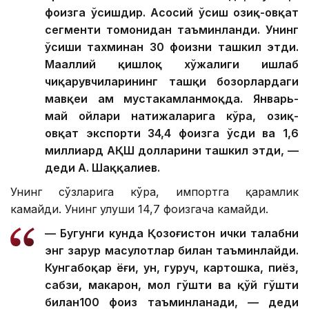
фоизга ўсишдир. Асосий ўсиш озиқ-овқат
сегменти томонидан таъминланди. Унинг
ўсиши тахминан 30 фоизни ташкил этди.
Маҳаллий қишлоқ хўжалиги ишлаб
чиқарувчиларининг ташқи бозорлардаги
мавқеи ҳам мустаҳкамланмоқда. Январь-
май ойлари натижаларига кўра, озиқ-
овқат экспорти 34,4 фоизга ўсди ва 1,6
миллиард АҚШ долларини ташкил этди, —
деди А. Шаққалиев.
Унинг сўзларига кўра, импортга қарамлик
камайди. Унинг улуши 14,7 фоизгача камайди.
— Бугунги кунда Қозоғистон ички талабни
энг зарур маҳсулотлар билан таъминлайди.
Кунгабоқар ёғи, ун, гуруч, картошка, пиёз,
сабзи, макарон, мол гўшти ва қўй гўшти
билан100 фоиз таъминланади, — деди