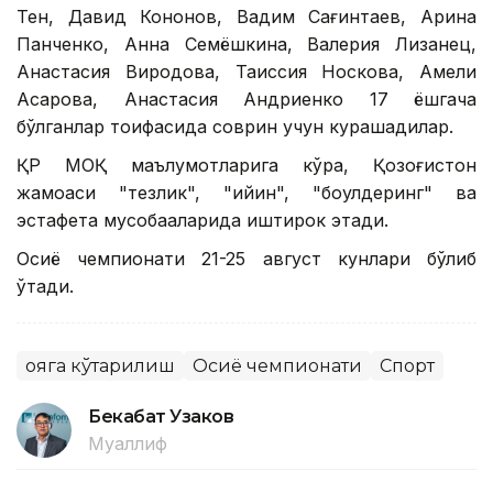
Тен, Давид Кононов, Вадим Сағинтаев, Арина
Панченко, Анна Семёшкина, Валерия Лизанец,
Анастасия Виродова, Таиссия Носкова, Амели
Асқарова, Анастасия Андриенко 17 ёшгача
бўлганлар тоифасида соврин учун курашадилар.
ҚР МОҚ маълумотларига кўра, Қозоғистон
жамоаси "тезлик", "қийин", "боулдеринг" ва
эстафета мусобақаларида иштирок этади.
Осиё чемпионати 21-25 август кунлари бўлиб
ўтади.
Қояга кўтарилиш
Осиё чемпионати
Спорт
Бекабат Узаков
Муаллиф