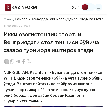
KAZINFORM
ЎЗ
Сайлов-2026
Ақорда
Тайинлов
Ҳодиса
Қонун ва интизо
Тренд:
18:30, 08 Июл 2022
Икки қозоғистонлик спортчи
Венгриядаги стол тенниси бўйича
халқаро турнирда иштирок этади
NUR-SULTAN. Kazinform - Будапештда стол тенниси
WТТ (Жаҳон стол тенниси) бўйича учта турнир бўлиб
ўтади. Венгрия пойтахтида сайёрамизнинг энг
кучли спортчилари 12 та чемпионлик учун кураш
олиб боради, дея хабар беради Кazinform
Оlympic.kzга таяниб.