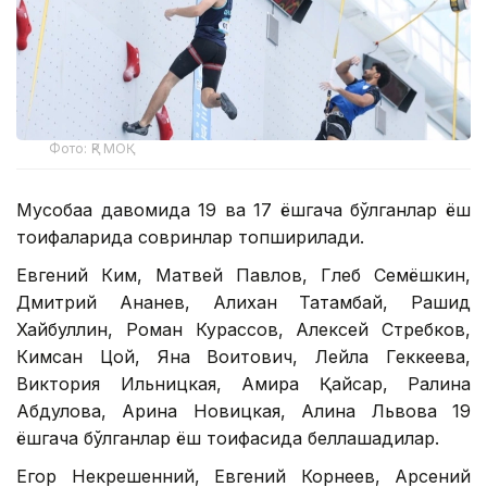
Фото: ҚР МОҚ
Мусобақа давомида 19 ва 17 ёшгача бўлганлар ёш
тоифаларида совринлар топширилади.
Евгений Ким, Матвей Павлов, Глеб Семёшкин,
Дмитрий Ананев, Алихан Татамбай, Рашид
Хайбуллин, Роман Курассов, Алексей Стребков,
Кимсан Цой, Яна Воитович, Лейла Геккеева,
Виктория Ильницкая, Амира Қайсар, Ралина
Абдулова, Арина Новицкая, Алина Львова 19
ёшгача бўлганлар ёш тоифасида беллашадилар.
Егор Некрешенний, Евгений Корнеев, Арсений