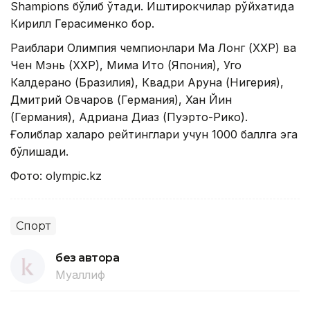
Shampions бўлиб ўтади. Иштирокчилар рўйхатида
Кирилл Герасименко бор.
Рақиблари Олимпия чемпионлари Ма Лонг (ХХР) ва
Чен Мэнь (ХХР), Мима Ито (Япония), Уго
Калдерано (Бразилия), Квадри Аруна (Нигерия),
Дмитрий Овчаров (Германия), Хан Йин
(Германия), Адриана Диаз (Пуэрто-Рико).
Ғолиблар халқаро рейтинглари учун 1000 баллга эга
бўлишади.
Фото: оlympic.kz
Спорт
без автора
Муаллиф