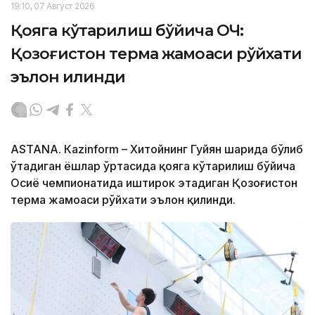
19:10, 07 Август 2026
Қояга кўтарилиш бўйича ОЧ:
Қозоғистон терма жамоаси рўйхати
эълон қилинди
ASTANА. Кazinform – Хитойнинг Гуйян шаҳрида бўлиб
ўтадиган ёшлар ўртасида қояга кўтарилиш бўйича
Осиё чемпионатида иштирок этадиган Қозоғистон
терма жамоаси рўйхати эълон қилинди.