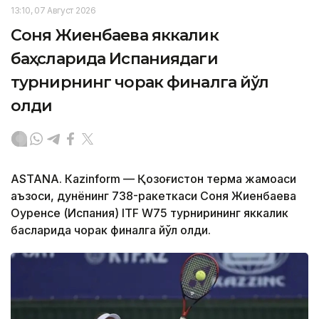
13:10, 07 Август 2026
Соня Жиенбаева яккалик
баҳсларида Испаниядаги
турнирнинг чорак финалга йўл
олди
ASTANА. Кazinform — Қозоғистон терма жамоаси
аъзоси, дунёнинг 738-ракеткаси Соня Жиенбаева
Оуренсе (Испания) ITF W75 турнирининг яккалик
баҳсларида чорак финалга йўл олди.