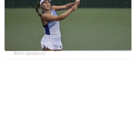
Фото: olympic.kz
Иккинчи босқичда қозоғистонлик теннисчи дунёда
272-ўринни эгаллаган ва ушбу турнирнинг 6-
ракеткаси, марокашлик Ясмин Каббажга қарши
кортга чиқди.
Биринчи сетда С. Жиенбаева 6:3 ҳисобида ғалаба
қозонди.
Иккинчи сетда марокашлик спортчи қаршилик
кўрсатиб, 6:4 ҳисобида ғалаба қозонди.