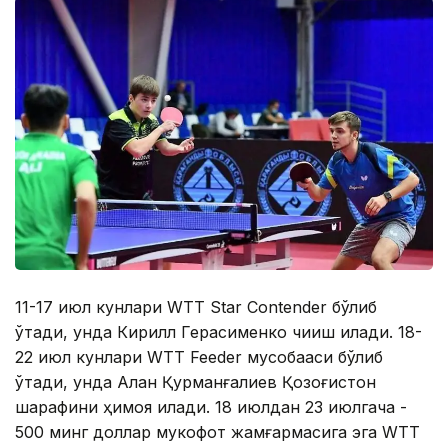
11-17 июл кунлари WТТ Star Cоntender бўлиб
ўтади, унда Кирилл Герасименко чиқиш қилади. 18-
22 июл кунлари WТТ Feeder мусобақаси бўлиб
ўтади, унда Алан Қурманғалиев Қозоғистон
шарафини ҳимоя қилади. 18 июлдан 23 июлгача -
500 минг доллар мукофот жамғармасига эга WТТ