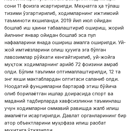
сони 11 фоизга қисқартирилди. Меҳнатга ҳақ тўлаш
тизими ўзгартирилиб, ходимларнинг ижтимоий
таъминоти яхшиланди. 2019 йил июл ойидан
бошлаб иш ҳақини табақалаштириб ошириш, жорий
йилнинг январ ойидан бошлаб эса пул
нафақаларини янада ошириш амалга оширилди. Уй-
жой имтиёзларини олиш ҳуқуқига эга бўлган
лавозимлар рўйхати кенгайтирилиб, уй-жойга
муҳтож ходимларнинг қарийб 72 фоизини қамраб
олди. Бўлим таълими оптималлаштирилди, 12 та
энг яхши мактаблардан олтитаси сақланиб қолди.
Ноодатий фунцияларни бартараф этиш бўйича
олиб борилаётган ишлар доирасида спорт ва
маданий тадбирларда хавфсизликни таъминлаш
учун ходимларни оммавий равишда жалб қилиш
амалиёти қисқартирилди. Давлат органларининг бир
қатор объектларини муҳофаза қилиш рақобат
муҳитига ўтказилди.