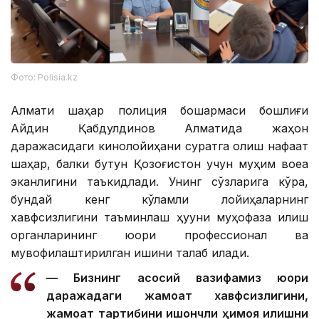
Фото: Polisia.kz
Алмати шаҳар полиция бошқармаси бошлиғи
Айдин Қабдулдинов Алматида жаҳон
даражасидаги кинолойиҳани суратга олиш нафақат
шаҳар, балки бутун Қозоғистон учун муҳим воқеа
эканлигини таъкидлади. Унинг сўзларига кўра,
бундай кенг кўламли лойиҳаларнинг
хавфсизлигини таъминлаш ҳуқуқни муҳофаза қилиш
органларининг юқори профессионал ва
мувофиқлаштирилган ишини талаб қилади.
— Бизнинг асосий вазифамиз юқори
даражадаги жамоат хавфсизлигини,
жамоат тартибини ишончли ҳимоя қилишни