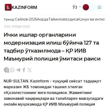
KAZINFORM
ЎЗ
Сайлов-2026
Ақорда
Тайинлов
Ҳодиса
Қонун ва интизо
Тренд:
11:30, 16 Март 2022
Ички ишлар органларини
модернизация қилиш бўйича 127 та
тадбир ўтказилмоқда – ҚР ИИВ
Маъмурий полиция қўмитаси раиси
NUR-SULTAN. Кazinform - «Ҳуқуқий сиёсат тадқиқот
маркази» ЖБ томонидан ташкил этилган
«Қозоғистоннинг янги полицияси. Жамиятнинг
замонавий чақириқлари ва талаблари» мавзусидаги
онлайн муҳокамада ҚР ИИВ Маъмурий полиция