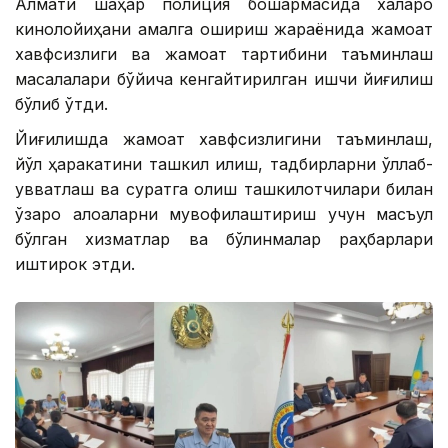
Алмати шаҳар полиция бошқармасида халқаро
кинолойиҳани амалга ошириш жараёнида жамоат
хавфсизлиги ва жамоат тартибини таъминлаш
масалалари бўйича кенгайтирилган ишчи йиғилиш
бўлиб ўтди.
Йиғилишда жамоат хавфсизлигини таъминлаш,
йўл ҳаракатини ташкил қилиш, тадбирларни қўллаб-
қувватлаш ва суратга олиш ташкилотчилари билан
ўзаро алоқаларни мувофиқлаштириш учун масъул
бўлган хизматлар ва бўлинмалар раҳбарлари
иштирок этди.