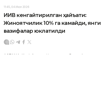
11:45, 04 Июл 2026
ИИВ кенгайтирилган ҳайъати:
Жиноятчилик 10% га камайди, янги
вазифалар юклатилди
ASTANА. Кazinform — Қозоғистон Республикаси
Ички ишлар вазирлигида кенгайтирилган ҳайъат
йиғилиши бўлиб ўтди, унда 2026 йилнинг биринчи
ярмидаги тезкор фаолият натижалари
умумлаштирилди ва келгуси давр учун асосий
вазифалар белгиланди. Бу ҳақда Polisia.kz хабар
берди.