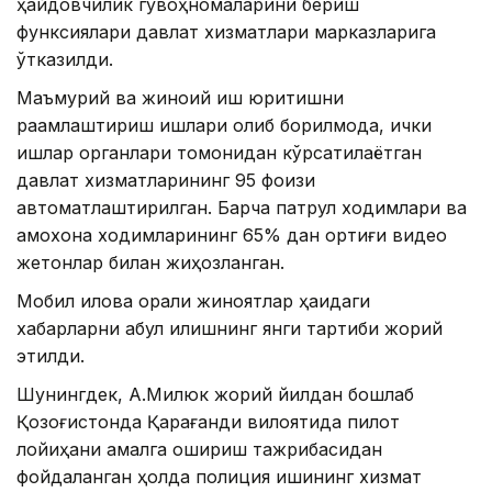
ҳайдовчилик гувоҳномаларини бериш
функсиялари давлат хизматлари марказларига
ўтказилди.
Маъмурий ва жиноий иш юритишни
рақамлаштириш ишлари олиб борилмоқда, ички
ишлар органлари томонидан кўрсатилаётган
давлат хизматларининг 95 фоизи
автоматлаштирилган. Барча патрул ходимлари ва
қамоқхона ходимларининг 65% дан ортиғи видео
жетонлар билан жиҳозланган.
Мобил илова орқали жиноятлар ҳақидаги
хабарларни қабул қилишнинг янги тартиби жорий
этилди.
Шунингдек, А.Милюк жорий йилдан бошлаб
Қозоғистонда Қарағанди вилоятида пилот
лойиҳани амалга ошириш тажрибасидан
фойдаланган ҳолда полиция ишининг хизмат