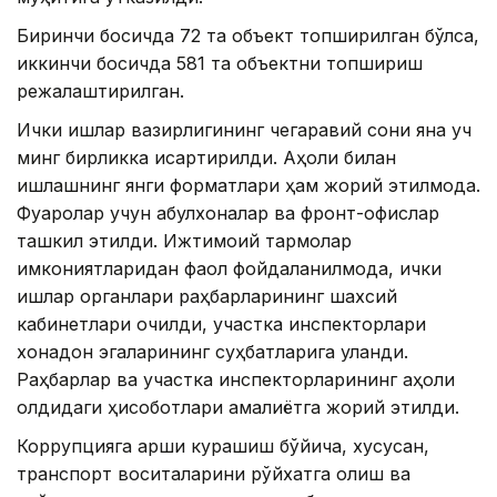
Биринчи босқичда 72 та объект топширилган бўлса,
иккинчи босқичда 581 та объектни топшириш
режалаштирилган.
Ички ишлар вазирлигининг чегаравий сони яна уч
минг бирликка қисқартирилди. Аҳоли билан
ишлашнинг янги форматлари ҳам жорий этилмоқда.
Фуқаролар учун қабулхоналар ва фронт-офислар
ташкил этилди. Ижтимоий тармоқлар
имкониятларидан фаол фойдаланилмоқда, ички
ишлар органлари раҳбарларининг шахсий
кабинетлари очилди, участка инспекторлари
хонадон эгаларининг суҳбатларига уланди.
Раҳбарлар ва участка инспекторларининг аҳоли
олдидаги ҳисоботлари амалиётга жорий этилди.
Коррупцияга қарши курашиш бўйича, хусусан,
транспорт воситаларини рўйхатга олиш ва