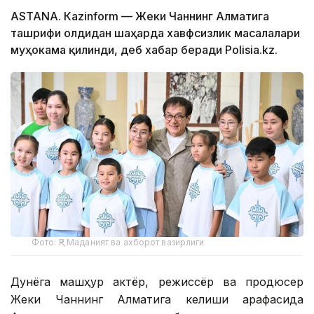
ASTANА. Кazinform — Жеки Чаннинг Алматига
ташрифи олдидан шаҳарда хавфсизлик масалалари
муҳокама қилинди, деб хабар беради Polisia.kz.
Фото: ҚР Маданият ва ахборот вазирлиги
Дунёга машҳур актёр, режиссёр ва продюсер
Жеки Чаннинг Алматига келиши арафасида