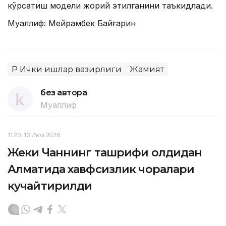
кўрсатиш модели жорий этилганини таъкидлади.
Муаллиф: Мейрамбек Байғарин
ҚР Ички ишлар вазирлиги
Жамият
без автора
Муаллиф
11:20, 13 Июл 2026
Жеки Чаннинг ташрифи олдидан
Алматида хавфсизлик чоралари
кучайтирилди