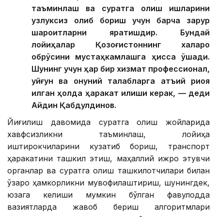
таъминлаш ва суратга олиш ишларини
узлуксиз олиб бориш учун барча зарур
шароитларни яратишдир. Бундай
лойиҳалар Қозоғистоннинг халқаро
обрўсини мустаҳкамлашга ҳисса қўшади.
Шунинг учун ҳар бир хизмат профессионал,
уйғун ва қонуний талабларга қатъий риоя
қилган ҳолда ҳаракат қилиши керак, — деди
Айдин Қабдулдинов.
Йиғилиш давомида суратга олиш жойларида
хавфсизликни таъминлаш, лойиҳа
иштирокчиларини кузатиб бориш, транспорт
ҳаракатини ташкил этиш, маҳаллий ижро этувчи
органлар ва суратга олиш ташкилотчилари билан
ўзаро ҳамкорликни мувофиқлаштириш, шунингдек,
юзага келиши мумкин бўлган фавқулодда
вазиятларда жавоб бериш алгоритмлари