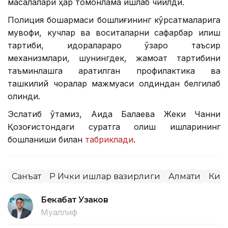
масалалари ҳар томонлама ишлаб чиқилди.
Полиция бошқармаси бошлиғининг кўрсатмаларига
мувофиқ, кучлар ва воситаларни сафарбар қилиш
тартиби, идоралараро ўзаро таъсир
механизмлари, шунингдек, жамоат тартибини
таъминлашга қаратилган профилактика ва
ташкилий чоралар мажмуаси олдиндан белгилаб
олинди.
Эслатиб ўтамиз, Аида Балаева Жеки Чанни
Қозоғистондаги суратга олиш ишларининг
бошланиши билан
табриклади
.
Санъат
ҚР Ички ишлар вазирлиги
Алмати
Киб
Бекабат Узаков
Муаллиф