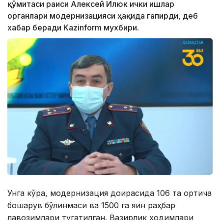
қўмитаси раиси Алексей Илюк ички ишлар
органлари модернизацияси ҳақида гапирди, деб
хабар беради Kazinform мухбири.
Унга кўра, модернизация доирасида 106 та ортиқча
бошқарув бўлинмаси ва 1500 га яқин раҳбар
лавозимлари тугатилган. Вазирлик ходимлари