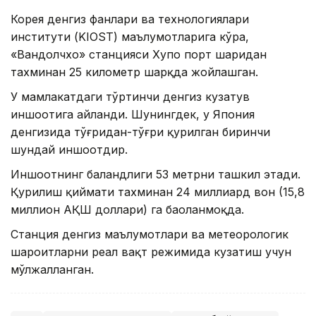
Корея денгиз фанлари ва технологиялари
институти (KIOST) маълумотларига кўра,
«Вандолчхо» станцияси Хупо порт шаҳридан
тахминан 25 километр шарқда жойлашган.
У мамлакатдаги тўртинчи денгиз кузатув
иншоотига айланди. Шунингдек, у Япония
денгизида тўғридан-тўғри қурилган биринчи
шундай иншоотдир.
Иншоотнинг баландлиги 53 метрни ташкил этади.
Қурилиш қиймати тахминан 24 миллиард вон (15,8
миллион АҚШ доллари) га баҳоланмоқда.
Станция денгиз маълумотлари ва метеорологик
шароитларни реал вақт режимида кузатиш учун
мўлжалланган.