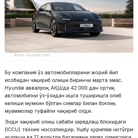
Фото: Нyundai.com
Бу компания ўз автомобилларини жорий йил
ҳисобидан чақириб олиши биринчи марта эмас.
Hyundai аввалроқ АҚШда 42 000 дан ортиқ
автомобилни ўз-ўзидан ишга туширишга олиб
келиши мумкин бўлган симлар билан боғлиқ
муаммолар туфайли чақириб олди.
Энди чақириб олиш сабаби зарядлаш блокидаги
(ICCU) техник носозликдир. Ушбу қурилма нотўғри
ишлаши ва 12 вольтли батареяни заряд олмаслиги