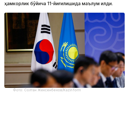
ҳамкорлик бўйича 11-йиғилишида маълум қилди.
Фото: Солтан Жексенбеков/Kazinform
“Сўнгги йилларда Қозоғистон ва Корея
Республикаси ўртасидаги савдо-
иқтисодий ҳамкорлик барқарор ўсиб