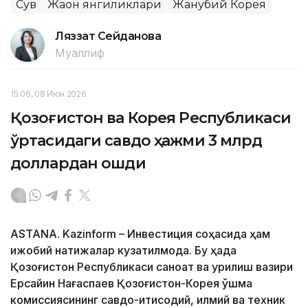
Сув
Жаҳон янгиликлари
Жанубий Корея
Ляззат Сейданова
Муаллиф
15:06, 08 Июн 2026
Қозоғистон ва Корея Республикаси
ўртасидаги савдо ҳажми 3 млрд
доллардан ошди
ASTANA. Kazinform – Инвестиция соҳасида ҳам
ижобий натижалар кузатилмоқда. Бу ҳақда
Қозоғистон Республикаси саноат ва қурилиш вазири
Ерсайин Нағаспаев Қозоғистон-Корея қўшма
комиссиясининг савдо-иқтисодий, илмий ва техник