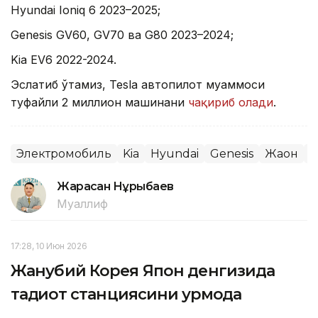
Hyundai Ioniq 6 2023–2025;
Genesis GV60, GV70 ва G80 2023–2024;
Kia EV6 2022-2024.
Эслатиб ўтамиз, Tesla автопилот муаммоси
туфайли 2 миллион машинани
чақириб олади
.
Электромобиль
Kia
Hyundai
Genesis
Жаҳон
Ж
Жарасқан Нұрыбаев
Муаллиф
17:28, 10 Июн 2026
Жанубий Корея Япон денгизида
тадқиқот станциясини қурмоқда