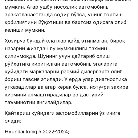
мумкин. Агар ушбу носозлик автомобиль
ҳаракатланаётганда содир бўлса, унинг тортиш
қобилиятини йўқотиши ва бахтсиз ҳодисага олиб
келиши мумкин.
Ҳозирча бундай ҳолатлар қайд этилмаган, бироқ
назарий жиҳатдан бу мумкинлиги тахмин
қилинмоқда. Шунинг учун қайтариб олиш
рўйхатига киритилган автомобиль эгаларига
қуйидаги маркаларни расмий дилерларга олиб
бориш тавсия этилади. У ерда улар диагностика
ўтказадилар ва агар керак бўлса, нотўғри захира
қисмини алмаштирадилар ва дастурий
таъминотни янгилайдилар.
Қайтариш қуйидаги автомобилларни ўз ичига
олади:
Hyundai Ioniq 5 2022-2024;