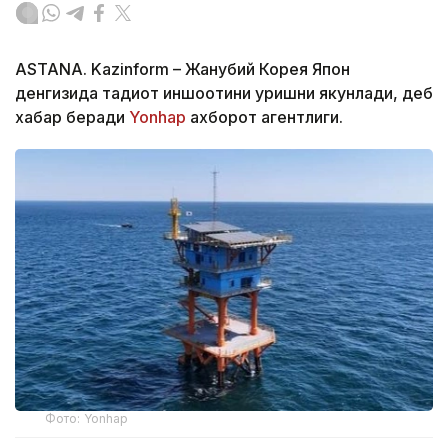
ASTANA. Kazinform – Жанубий Корея Япон
денгизида тадқиқот иншоотини қуришни якунлади, деб
хабар беради
Yonhap
ахборот агентлиги.
Фото: Yonhap