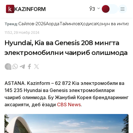
KAZINFORM
ЎЗ
Сайлов-2026
Ақорда
Тайинлов
Ҳодиса
Қонун ва интизо
Тренд:
11:52, 29 Ноябр 2024
Hyundai, Kia ва Genesis 208 мингта
электромобилни чақириб олишмоқда
ASTANA. Kazinform – 62 872 Kia электромобили ва
145 235 Hyundai ва Genesis электромобиллари
чақириб олинмоқда. Бу Жанубий Корея брендларининг
аксарияти, деб ёзади
CBS News
.