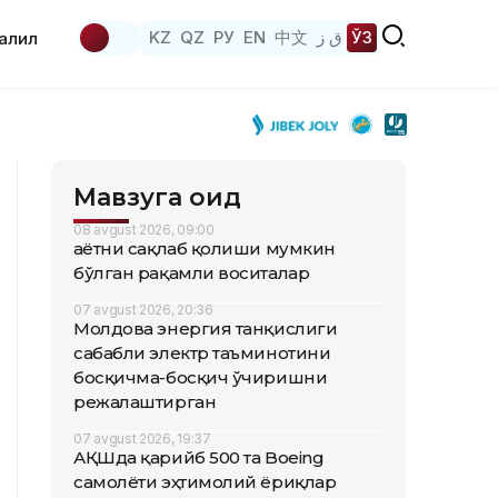
KZ
QZ
РУ
EN
中文
ق ز
ЎЗ
аҳлил
Мавзуга оид
08 avgust 2026, 09:00
Ҳаётни сақлаб қолиши мумкин
бўлган рақамли воситалар
07 avgust 2026, 20:36
Молдова энергия танқислиги
сабабли электр таъминотини
босқичма-босқич ўчиришни
режалаштирган
07 avgust 2026, 19:37
АҚШда қарийб 500 та Boeing
самолёти эҳтимолий ёриқлар