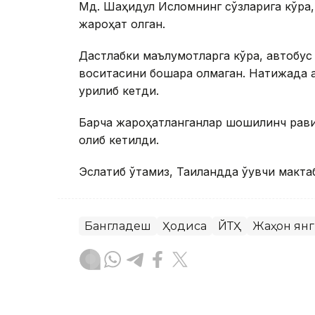
Мд. Шаҳидул Исломнинг сўзларига кўра,
жароҳат олган.
Дастлабки маълумотларга кўра, автобус
воситасини бошқара олмаган. Натижада а
урилиб кетди.
Барча жароҳатланганлар шошилинч рави
олиб кетилди.
Эслатиб ўтамиз, Таиландда ўқувчи макта
Бангладеш
Ҳодиса
ЙТҲ
Жаҳон ян