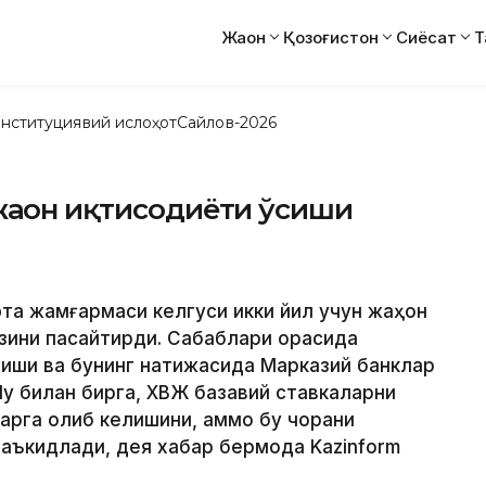
Жаҳон
Қозоғистон
Сиёсат
Т
нституциявий ислоҳот
Сайлов-2026
жаҳон иқтисодиёти ўсиши
юта жамғармаси келгуси икки йил учун жаҳон
зини пасайтирди. Сабаблари орасида
сиши ва бунинг натижасида Марказий банклар
Шу билан бирга, ХВЖ базавий ставкаларни
ларга олиб келишини, аммо бу чорани
аъкидлади, дея хабар бермоқда Kazinform