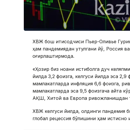
ХВЖ бош иқтисодчиси Пьер-Оливье Гури
ҳам пандемиядан қутулгани йўқ, Россия в
оғирлаштирмоқда.
«Ҳозир биз ноаниқ истиқболга дуч келяп
йилда 3,2 фоизга, келгуси йилда эса 2,9 
мамлакатларда инфляция 6,6 фоизга, ри
мамлакатларда эса 9,5 фоизгача қайта кў
АҚШ, Хитой ва Европа ривожланишдан т
ХВЖ келгуси йилда, олдинги пандемия бил
глобал рецессия бўлишини ҳам истисно қ