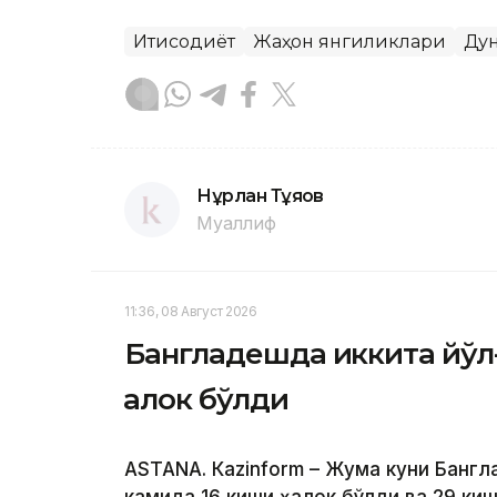
Иқтисодиёт
Жаҳон янгиликлари
Ду
Нұрлан Тұяқов
Муаллиф
11:36, 08 Август 2026
Бангладешда иккита йўл-
ҳалок бўлди
ASTANА. Кazinform – Жума куни Банг