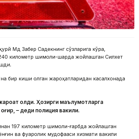
урй Мд Забер Садекнинг сўзларига кўра,
240 километр шимоли-шарқда жойлашган Силхет
ашди.
 Яна бир киши олган жароҳатларидан касалхонада
и жароҳат олди. Ҳозирги маълумотларга
 оғир, – деди полиция вакили.
инан 197 километр шимоли-ғарбда жойлашган
ёнғин ва фуқаролик мудофааси хизмати вакили