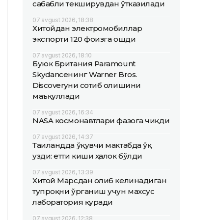
сабабли текширувдан ўтказилади
07 avgust 2026, 18:38
Хитойдан электромобиллар
экспорти 120 фоизга ошди
07 avgust 2026, 18:10
Буюк Британия Paramount
Skydanceнинг Warner Bros.
Discoveryни сотиб олишини
маъқуллади
07 avgust 2026, 16:34
NASA космонавтлари фазога чиқди
07 avgust 2026, 14:37
Таиландда ўқувчи мактабда ўқ
узди: етти киши ҳалок бўлди
07 avgust 2026, 13:39
Хитой Марсдан олиб келинадиган
тупроқни ўрганиш учун махсус
лаборатория қуради
07 avgust 2026, 12:38