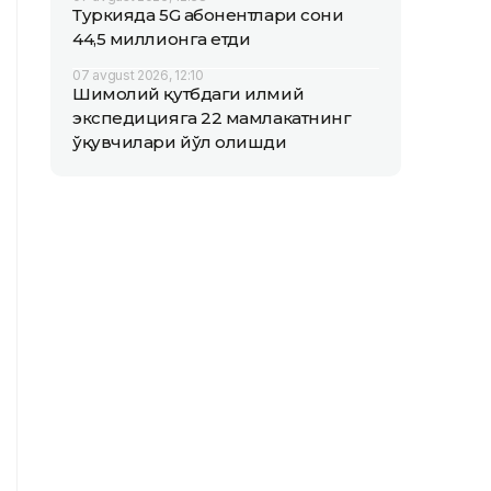
Туркияда 5G абонентлари сони
44,5 миллионга етди
07 avgust 2026, 12:10
Шимолий қутбдаги илмий
экспедицияга 22 мамлакатнинг
ўқувчилари йўл олишди