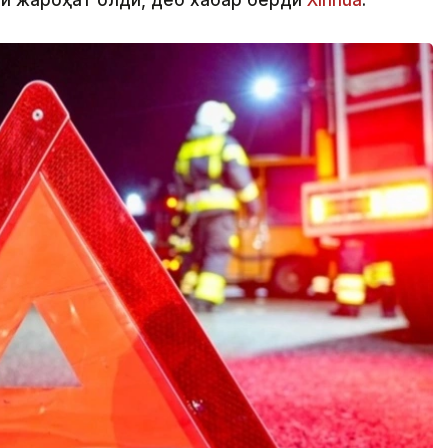
ши жароҳат олди, деб хабар берди
Xinhua
.