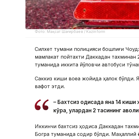
Фото: Мақсат Шағирбаев / Kazinform
Силхет тумани полицияси бошлиғи Чоудҳ
мамлакат пойтахти Даккадан тахминан 
туманида иккита йўловчи автобуси тўқн
Саккиз киши воқеа жойида ҳалок бўлди.
вафот этди.
– Бахтсиз ҳодисада яна 14 киш
кўра, улардан 2 тасининг аҳволи
Иккинчи бахтсиз ҳодиса Даккадан тахм
Богра туманида содир бўлди. Маҳаллий 