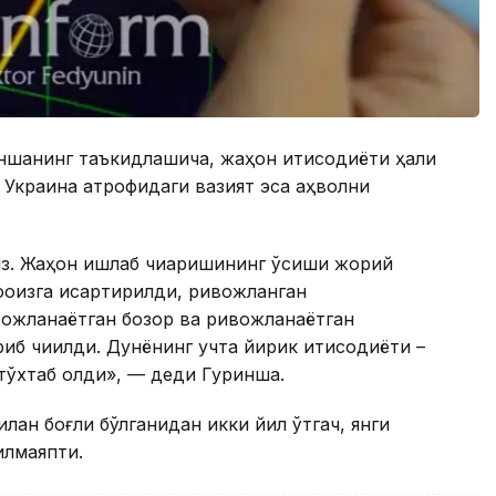
ншанинг таъкидлашича, жаҳон иқтисодиёти ҳали
а Украина атрофидаги вазият эса аҳволни
миз. Жаҳон ишлаб чиқаришининг ўсиши жорий
фоизга қисқартирилди, ривожланган
вожланаётган бозор ва ривожланаётган
риб чиқилди. Дунёнинг учта йирик иқтисодиёти –
ўхтаб қолди», — деди Гуринша.
ан боғлиқ бўлганидан икки йил ўтгач, янги
илмаяпти.