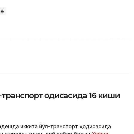
нё
транспорт ҳодисасида 16 киши
ладешда иккита йўл-транспорт ҳодисасида