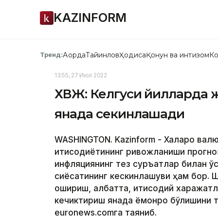
KAZINFORM
Ақорда
Тайинлов
Ҳодиса
Қонун ва интизом
Ко
Тренд:
13:55, 27 Июл 2022
ХВЖ: Келгуси йилларда 
янада секинлашади
WASHINGTON. Kazinform - Халқаро вал
иқтисодиётининг ривожланиши прогно
инфляциянинг тез суръатлар билан ў
сиёсатининг кескинлашуви ҳам бор. 
ошириш, албатта, иқтисодий харажат
кечиктириш янада ёмонроқ бўлишини т
euronews.comга таяниб.