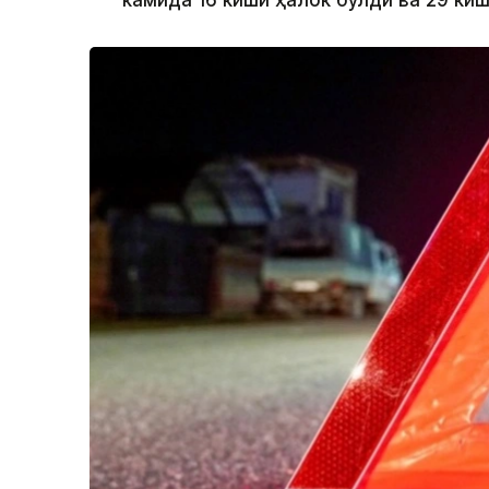
камида 16 киши ҳалок бўлди ва 29 ки