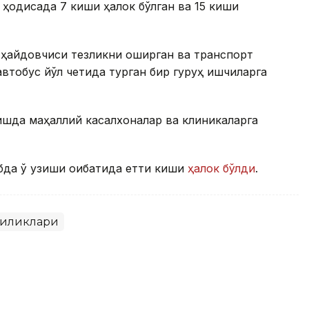
 ҳодисада 7 киши ҳалок бўлган ва 15 киши
 ҳайдовчиси тезликни оширган ва транспорт
втобус йўл четида турган бир гуруҳ ишчиларга
шда маҳаллий касалхоналар ва клиникаларга
бда ўқ узиши оқибатида етти киши
ҳалок бўлди
.
гиликлари