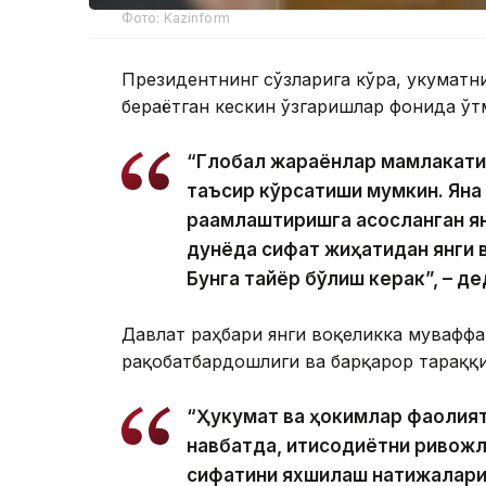
Фото: Kazinform
Президентнинг сўзларига кўра, Ҳукумат
бераётган кескин ўзгаришлар фонида ўт
“Глобал жараёнлар мамлакатим
таъсир кўрсатиши мумкин. Яна
рақамлаштиришга асосланган я
дунёда сифат жиҳатидан янги 
Бунга тайёр бўлиш керак”, – д
Давлат раҳбари янги воқеликка мувафф
рақобатбардошлиги ва барқарор тараққ
“Ҳукумат ва ҳокимлар фаолият
навбатда, иқтисодиётни ривож
сифатини яхшилаш натижаларига