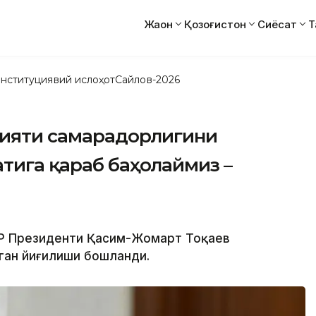
Жаҳон
Қозоғистон
Сиёсат
Т
нституциявий ислоҳот
Сайлов-2026
олияти самарадорлигини
тига қараб баҳолаймиз –
 ҚР Президенти Қасим-Жомарт Тоқаев
ган йиғилиши бошланди.