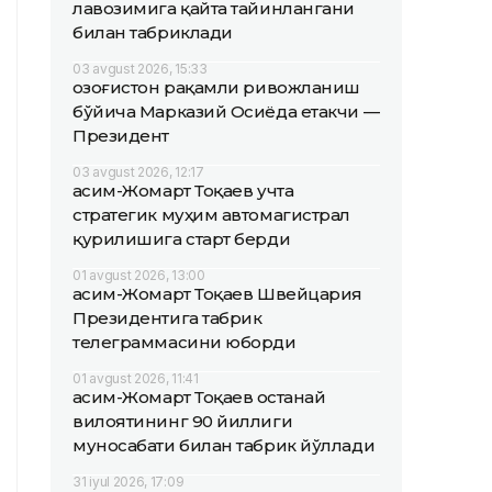
лавозимига қайта тайинлангани
билан табриклади
03 avgust 2026, 15:33
Қозоғистон рақамли ривожланиш
бўйича Марказий Осиёда етакчи —
Президент
03 avgust 2026, 12:17
Қасим-Жомарт Тоқаев учта
стратегик муҳим автомагистрал
қурилишига старт берди
01 avgust 2026, 13:00
Қасим-Жомарт Тоқаев Швейцария
Президентига табрик
телеграммасини юборди
01 avgust 2026, 11:41
Қасим-Жомарт Тоқаев Қостанай
вилоятининг 90 йиллиги
муносабати билан табрик йўллади
31 iyul 2026, 17:09