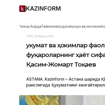
KAZINFORM
Ақорда
Тайинлов
Ҳодиса
Қонун ва интизом
Ко
Тренд:
11:06, 28 Январ 2025
Ҳукумат ва ҳокимлар фа
фуқароларнинг ҳаёт сифа
Қасим-Жомарт Тоқаев
ASTANA. Kazinform – Астана шаҳрида
раислигида Ҳукуматнинг кенгайтирил