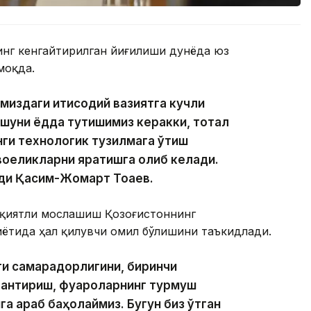
нинг кенгайтирилган йиғилиши дунёда юз
моқда.
издаги иқтисодий вазиятга кучли
 шуни ёдда тутишимиз керакки, тотал
нги технологик тузилмага ўтиш
воқеликларни яратишга олиб келади.
еди Қасим-Жомарт Тоқаев.
ақиятли мослашиш Қозоғистоннинг
иётида ҳал қилувчи омил бўлишини таъкидлади.
и самарадорлигини, биринчи
лантириш, фуқароларнинг турмуш
 қараб баҳолаймиз. Бугун биз ўтган