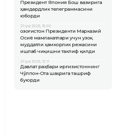
Президент Япония Бош вазирига
ҳамдардлик телеграммасини
юборди
31 iyul 2026, 15:00
Қозоғистон Президенти Марказий
Осиё мамлакатлари учун узоқ
муддатли ҳамкорлик режасини
ишлаб чиқишни таклиф қилди
31 iyul 2026, 12:11
Давлат раҳбари Қирғизистоннинг
Чўлпон-Ота шаҳрига ташриф
буюрди