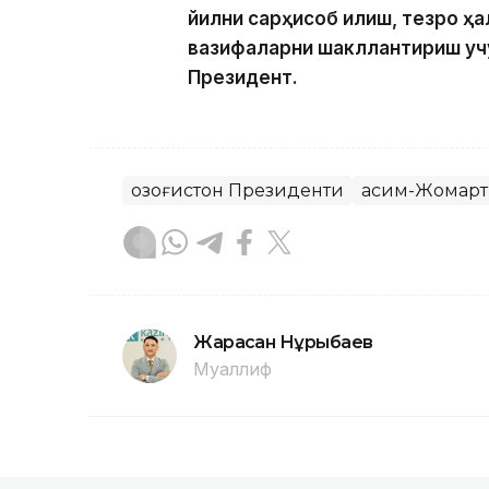
йилни сарҳисоб қилиш, тезроқ 
вазифаларни шакллантириш учун
Президент.
Қозоғистон Президенти
Қасим-Жомарт
Жарасқан Нұрыбаев
Муаллиф