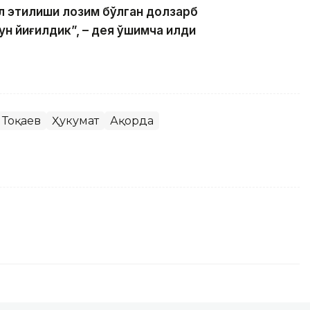
ҳал этилиши лозим бўлган долзарб
 йиғилдик”, – дея қўшимча қилди
 Тоқаев
Ҳукумат
Ақорда