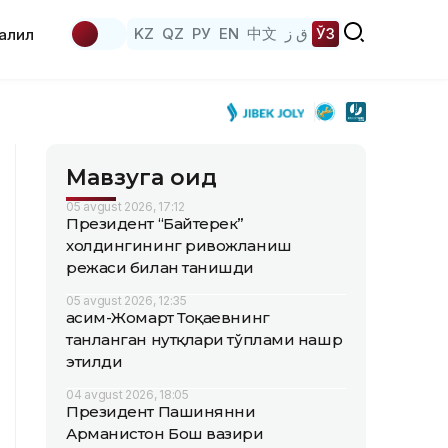
KZ
QZ
РУ
EN
中文
ق ز
ЎЗ
аҳлил
Мавзуга оид
05 avgust 2026, 17:12
Президент “Байтерек”
холдингининг ривожланиш
режаси билан танишди
05 avgust 2026, 12:35
Қасим-Жомарт Тоқаевнинг
танланган нутқлари тўплами нашр
этилди
04 avgust 2026, 18:05
Президент Пашинянни
Арманистон Бош вазири