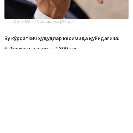
Фото: Миллий статистика қўмитаси
Бу кўрсаткич ҳудудлар кесимида қуйидагича:
Тошкент шаҳри — 1 809 та;
Хоразм вилояти — 1 066 та;
Қашқадарё вилояти — 995 та;
Бухоро вилояти — 979 та;
Самарқанд вилояти — 967 та;
Тошкент вилояти — 928 та;
Сурхондарё вилояти — 850 та;
Қорақалпоғистон Республикаси — 772 та;
Фарғона вилояти — 715 та;