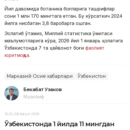
Йил давомида ботаника боғларига ташрифлар
сони 1 млн 170 мингтага етган. Бу кўрсаткич 2024
йилга нисбатан 3,8 баробарга ошган.
Эслатиб ўтамиз, Миллий статистика қўмитаси
маълумотларига кўра, 2026 йил 1 январь ҳолатига
Ўзбекистонда 7 та ҳайвонот боғи
фаолият
юритмоқда.
Марказий Осиё хабарлари
Ўзбекистон
Бекабат Узаков
Муаллиф
12:20, 08 Август 2026
Ўзбекистонда 1 йилда 11 мингдан