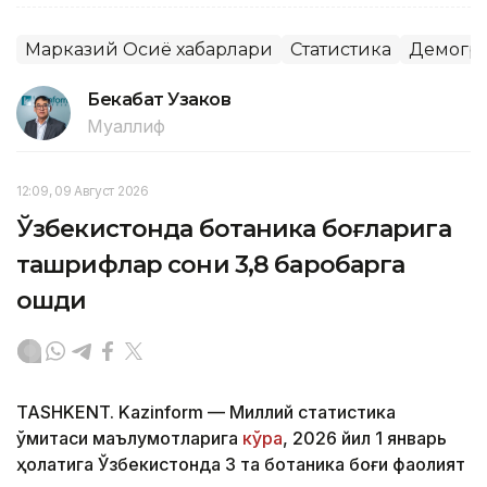
Марказий Осиё хабарлари
Статистика
Демогр
Бекабат Узаков
Муаллиф
12:09, 09 Август 2026
Ўзбекистонда ботаника боғларига
ташрифлар сони 3,8 баробарга
ошди
TASHKENT. Kazinform — Миллий статистика
қўмитаси маълумотларига
кўра
, 2026 йил 1 январь
ҳолатига Ўзбекистонда 3 та ботаника боғи фаолият