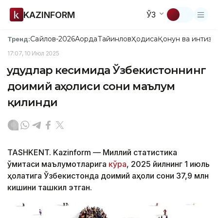
KAZINFORM
ЎЗ
Сайлов-2026
Ақорда
Тайинлов
Ҳодиса
Қонун ва интизо
Тренд:
17:07, 10 Июл 2025
Ҳудудлар кесимида Ўзбекистоннинг
доимий аҳолиси сони маълум
қилинди
TASHKENT. Kazinform — Миллий статистика
қўмитаси маълумотларига
кўра
, 2025 йилнинг 1 июль
ҳолатига Ўзбекистонда доимий аҳоли сони 37,9 млн
кишини ташкил этган.