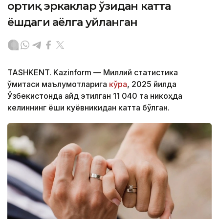
ортиқ эркаклар ўзидан катта
ёшдаги аёлга уйланган
TASHKENT. Kazinform — Миллий статистика
қўмитаси маълумотларига
кўра
, 2025 йилда
Ўзбекистонда қайд этилган 11 040 та никоҳда
келиннинг ёши куёвникидан катта бўлган.