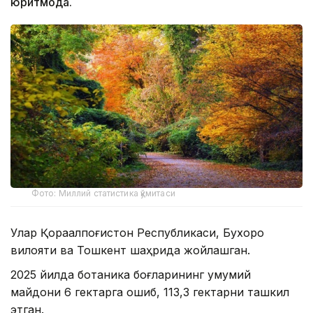
юритмоқда.
Фото: Миллий статистика қўмитаси
Улар Қорақалпоғистон Республикаси, Бухоро
вилояти ва Тошкент шаҳрида жойлашган.
2025 йилда ботаника боғларининг умумий
майдони 6 гектарга ошиб, 113,3 гектарни ташкил
этган.