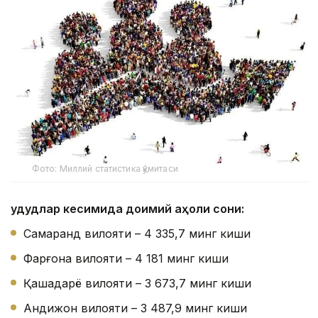
Фото: Миллий статистика қўмитаси
Ҳудудлар кесимида доимий аҳоли сони:
Самарқанд вилояти – 4 335,7 минг киши
Фарғона вилояти – 4 181 минг киши
Қашқадарё вилояти – 3 673,7 минг киши
Андижон вилояти – 3 487,9 минг киши