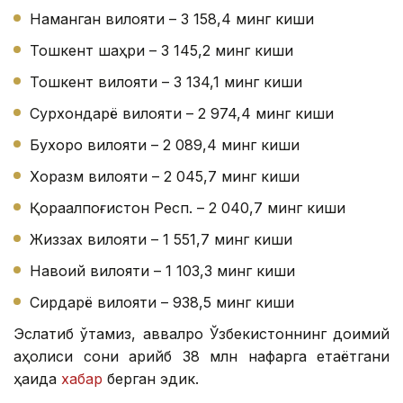
Наманган вилояти – 3 158,4 минг киши
Тошкент шаҳри – 3 145,2 минг киши
Тошкент вилояти – 3 134,1 минг киши
Сурхондарё вилояти – 2 974,4 минг киши
Бухоро вилояти – 2 089,4 минг киши
Хоразм вилояти – 2 045,7 минг киши
Қорақалпоғистон Респ. – 2 040,7 минг киши
Жиззах вилояти – 1 551,7 минг киши
Навоий вилояти – 1 103,3 минг киши
Сирдарё вилояти – 938,5 минг киши
Эслатиб ўтамиз, аввалроқ Ўзбекистоннинг доимий
аҳолиси сони қарийб 38 млн нафарга етаётгани
ҳақида
хабар
берган эдик.