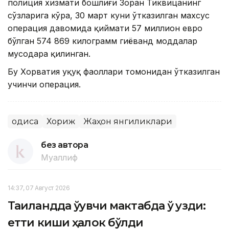
полиция хизмати бошлиғи Зоран Тиквицанинг
сўзларига кўра, 30 март куни ўтказилган махсус
операция давомида қиймати 57 миллион евро
бўлган 574 869 килограмм гиёҳванд моддалар
мусодара қилинган.
Бу Хорватия ҳуқуқ фаоллари томонидан ўтказилган
учинчи операция.
Ҳодиса
Хориж
Жаҳон янгиликлари
без автора
Муаллиф
14:37, 07 Август 2026
Таиландда ўқувчи мактабда ўқ узди:
етти киши ҳалок бўлди