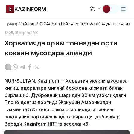
KAZINFORM
ЎЗ
Сайлов-2026
Ақорда
Тайинлов
Ҳодиса
Қонун ва интизо
Тренд:
12:05, 15 Апрел 2021
Хорватияда ярим тоннадан ортиқ
кокаин мусодара қилинди
NUR-SULTAN. Kazinform – Хорватия ҳуқуқни муҳофаза
қилиш идоралари миллий божхона хизмати билан
бирлашиб, Дубровник шаҳридан 90 км узоқликдаги
Плоче денгиз портида Жанубий Америкадан
тахминан 575 килограмм оғирликдаги гиёҳнинг
ноқонуний партиясини қўлга киритди, деб хабар
беради Kazinform HRTга асосланиб.