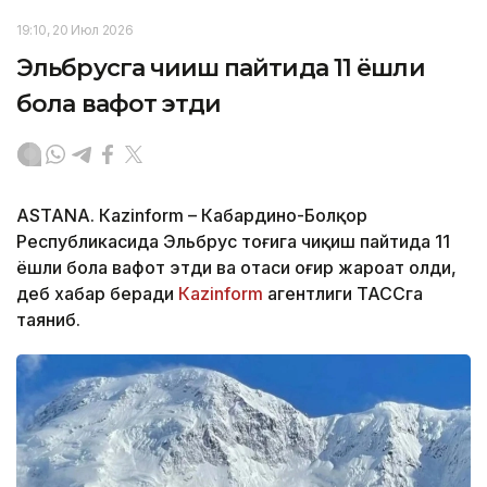
19:10, 20 Июл 2026
Эльбрусга чиқиш пайтида 11 ёшли
бола вафот этди
ASTANА. Кazinform – Кабардино-Болқор
Республикасида Эльбрус тоғига чиқиш пайтида 11
ёшли бола вафот этди ва отаси оғир жароҳат олди,
деб хабар беради
Кazinform
агентлиги ТАССга
таяниб.