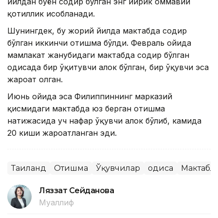
йилдан буён содир бўлган энг йирик оммавий
қотиллик ҳисобланади.
Шунингдек, бу жорий йилда мактабда содир
бўлган иккинчи отишма бўлди. Февраль ойида
мамлакат жанубидаги мактабда содир бўлган
ҳодисада бир ўқитувчи ҳалок бўлган, бир ўқувчи эса
жароҳат олган.
Июнь ойида эса Филиппиннинг марказий
қисмидаги мактабда юз берган отишма
натижасида уч нафар ўқувчи ҳалок бўлиб, камида
20 киши жароҳатланган эди.
Таиланд
Отишма
Ўқувчилар
Ҳодиса
Мактабл
Ляззат Сейданова
Муаллиф