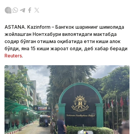
ASTANA. Kazinform – Бангкок шаҳрининг шимолида
жойлашган Нонтхабури вилоятидаги мактабда
содир бўлган отишма оқибатида етти киши ҳалок
бўлди, яна 15 киши жароҳат олди, деб хабар беради
Reuters
.