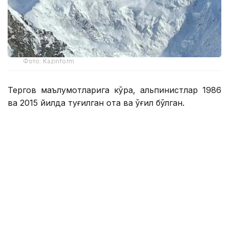
Фото: Kazinform
Тергов маълумотларига кўра, альпинистлар 1986
ва 2015 йилда туғилган ота ва ўғил бўлган.
Дастлабки маълумотларга кўра, 19 июль куни икки
кишидан иборат гуруҳ Эльбруснинг шарқий
чўққисига чиқиш пайтида тахминан 4,2 минг метр
баландликдаги жарликдан йиқилиб тушган.
Натижада бола воқеа жойида вафот этди, отаси
эса оғир жароҳат олди. Россия Фавқулодда
вазиятлар вазирлигининг Эльбрус баландликдаги
қидирув-қутқарув гуруҳи ва "Лидер" марказининг
қутқарувчилари жароҳатланган фуқарога