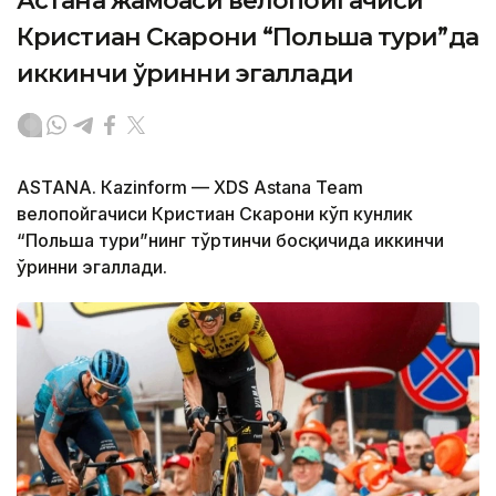
Астана жамоаси велопойгачиси
Кристиан Скарони “Польша тури”да
иккинчи ўринни эгаллади
ASTANА. Кazinform — XDS Astana Team
велопойгачиси Кристиан Скарони кўп кунлик
“Польша тури”нинг тўртинчи босқичида иккинчи
ўринни эгаллади.