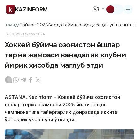
KAZINFORM
ЎЗ
Сайлов-2026
Ақорда
Тайинлов
Ҳодиса
Қонун ва интизо
Тренд:
14:00, 22 Декабр 2024
Хоккей бўйича Қозоғистон ёшлар
терма жамоаси канадалик клубни
йирик ҳисобда мағлуб этди
ASTANA. Kazinform – Хоккей бўйича Қозоғистон
ёшлар терма жамоаси 2025 йилги жаҳон
чемпионатига тайёргарлик доирасида иккита
ўртоқлик учрашуви ўтказди.