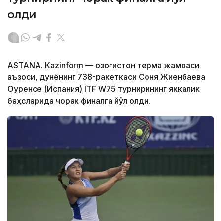
олди
ASTANА. Кazinform — Қозоғистон терма жамоаси
аъзоси, дунёнинг 738-ракеткаси Соня Жиенбаева
Оуренсе (Испания) ITF W75 турнирининг яккалик
баҳсларида чорак финалга йўл олди.