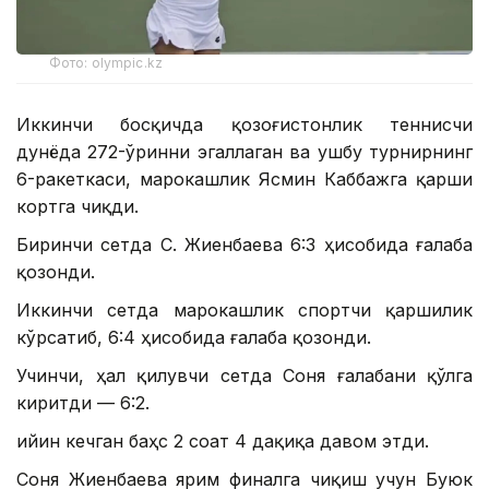
Фото: olympic.kz
Иккинчи босқичда қозоғистонлик теннисчи
дунёда 272-ўринни эгаллаган ва ушбу турнирнинг
6-ракеткаси, марокашлик Ясмин Каббажга қарши
кортга чиқди.
Биринчи сетда С. Жиенбаева 6:3 ҳисобида ғалаба
қозонди.
Иккинчи сетда марокашлик спортчи қаршилик
кўрсатиб, 6:4 ҳисобида ғалаба қозонди.
Учинчи, ҳал қилувчи сетда Соня ғалабани қўлга
киритди — 6:2.
Қийин кечган баҳс 2 соат 4 дақиқа давом этди.
Соня Жиенбаева ярим финалга чиқиш учун Буюк