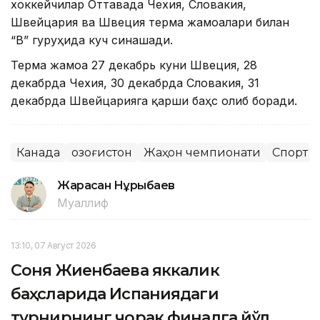
хоккейчилар Оттавада Чехия, Словакия,
Швейцария ва Швеция терма жамоалари билан
“B” гуруҳида куч синашади.
Терма жамоа 27 декабрь куни Швеция, 28
декабрда Чехия, 30 декабрда Словакия, 31
декабрда Швейцарияга қарши баҳс олиб боради.
Канада
Қозоғистон
Жаҳон чемпионати
Спорт
Жарасқан Нұрыбаев
Муаллиф
13:10, 07 Август 2026
Соня Жиенбаева яккалик
баҳсларида Испаниядаги
турнирнинг чорак финалга йўл