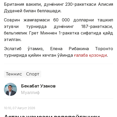
Британия вакили, дунёнинг 230-ракеткаси Алисия
Дуденей билан беллашади.
Соврин жамғармаси 60 000 долларни ташкил
этувчи турнирда дунёнинг 187-ракеткаси,
бельгиялик Грет Миннен 1-ракетка сифатида қайд
этилган.
Эслатиб ўтамиз, Елена Рибакина Торонто
турнирида қийин кечган ўйинда
ғалаба қозонди
.
Теннис
Спорт
Бекабат Узаков
Муаллиф
10:10, 07 Август 2026