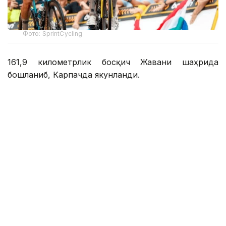
Фото: SprintCycling
161,9 километрлик босқич Жавани шаҳрида
бошланиб, Карпачда якунланди.
Ғолиб пойганинг сўнгги қисмида аниқланди. Уч
нафар войгачи маррага яқинлашганда олдинга
чиқиб олди. Сўнгги километрда улардан бири
ҳужум қилди ва фақат Кристиан Скарони унга
жавоб қайтара олди.
Қозоғистон жамоасининг велопойгачиси тезда
фарқни ёпди, аммо ғалаба қозониш учун етарли
вақтга эга бўлмади. Натижада Скарони иккинчи
ўринни эгаллади.
Босқич ғолиби Барт Леммен бўлди. Учинчи ўрин