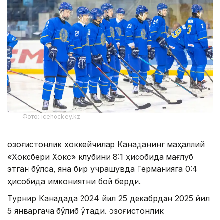
Фото: icehockey.kz
Қозоғистонлик хоккейчилар Канаданинг маҳаллий
«Хоксбери Хокс» клубини 8:1 ҳисобида мағлуб
этган бўлса, яна бир учрашувда Германияга 0:4
ҳисобида имкониятни бой берди.
Турнир Канадада 2024 йил 25 декабрдан 2025 йил
5 январгача бўлиб ўтади. Қозоғистонлик