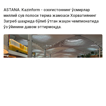
ASTANA. Kazinform - Қозоғистоннинг ўсмирлар
миллий сув полоси терма жамоаси Хорватиянинг
Загреб шаҳрида бўлиб ўтган жаҳон чемпионатида
ўз ўйинини давом эттирмоқда.
Фото: ҚР ҰОК