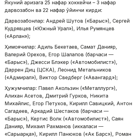
Якуний аризага 25 нафар хоккейчи – 3 нафар
дарвозабон ва 22 нафар ўйинчи кирди:
Дарвозабонлар: Андрей Шутов («Барыс»), Сергей
Кудрявцев («Южный Урал»), Илья Румянцев
(«Арлан»);
Ҳимоячилар: Адиль Бекетаев, Самат Данияр,
Валерий Орехов, Егор Шалапов (барчаси —
«Барыс»), Джесси Блэкер («Автомобилист»),
Даррен Диц (ЦСКА), Леонид Метальников
(«Адмирал»), Виктор Сведберг («Авангард»);
Ҳужумчилар: Павел Акользин («Металлург»),
Алихан Асетов, Дмитрий Гурков, Никита
Михайлис, Егор Петухов, Кирилл Савицкий, Антон
Сагадеев, Аркадий Шестаков (барчаси —
«Барыс»), Кертис Волк («Автомобилист»), Саян
Данияр, Михаил Рахманов (иккаласи —
«Сарыарқа»), Кирилл Панюков («Ак Барс»), Роман