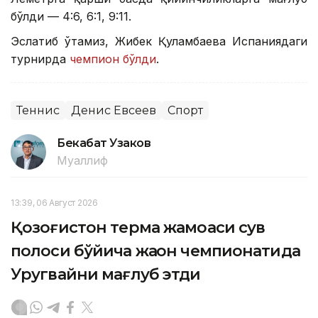
бўлди — 4:6, 6:1, 9:11.
Эслатиб ўтамиз, Жибек Қуламбаева Испаниядаги
турнирда
чемпион бўлди
.
Теннис
Денис Евсеев
Спорт
Бекабат Узаков
Муаллиф
13:39, 06 Август 2026
Қозоғистон терма жамоаси сув
полоси бўйича жаҳон чемпионатида
Уругвайни мағлуб этди