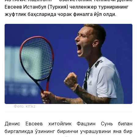
Евсеев Истанбул (Туркия) челленжер турнирининг
жуфтлик баҳсларида чорак финалга йўл олди.
Фото: ktf.kz
Денис Евсеев хитойлик Фацзин Сунь билан
биргаликда ўзининг биринчи учрашувини яна бир