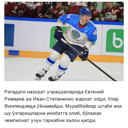
Ригадаги назорат учрашувларида Евгений
Римарев ва Иван Степаненко жароҳат олди. Улар
Финляндияда ўйнамайди. Мураббийлар штаби ана
шу ўзгаришларни инобатга олиб, бўлажак
чемпионат учун таркибни эълон қилди.