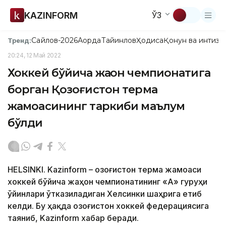
KAZINFORM
ЎЗ
Сайлов-2026
Ақорда
Тайинлов
Ҳодиса
Қонун ва интизо
Тренд:
20:24, 12 Май 2022
Хоккей бўйича жаҳон чемпионатига
борган Қозоғистон терма
жамоасининг таркиби маълум
бўлди
HELSINKI. Kazinform – Қозоғистон терма жамоаси
хоккей бўйича жаҳон чемпионатининг «А» гуруҳи
ўйинлари ўтказиладиган Хелсинки шаҳрига етиб
келди. Бу ҳақда Қозоғистон хоккей федерациясига
таяниб, Kazinform хабар беради.