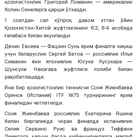
қозоғистонлик Григорий Ломакин — америкалик
Колин Синклерга қарши ўтказди.
1 соатдан сал кўпроқ давом этган ўйин
Қозоғистон-Хитой жуфтлигининг 6:2, 6:4 ҳисобида
ғалабаси билан якунланди.
Денис Евсеев — Фацзин Сунь ярим финалга чиқиш
учун беларуслик Сергей Бетов — россиялик Илья
Симакин ёки япониялик Юсуке Кусухара —
Шунсуке Накагава жуфтлиги ғолиби билан
рақобатлашади.
Яна бир қозоғистонлик теннисчи Соня Жиенбаева
Оренсе (Испания) ITF W75 турнирининг ярим
финалидан четлатилди.
Соня Жиенбаева россиялик Екатерина Яшина
билан биргаликда чорак финалда испаниялик
Селия Сервино Руис ва француз Тиффани
Леметрга қарши баҳсда қийинчиликларга мағлуб