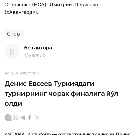
Старченко (НСА), Дмитрий Шевченко
(«Авангард»).
Спорт
без автора
Муаллиф
14:10, 06 Август 2026
Денис Евсеев Туркиядаги
турнирнинг чорак финалига йўл
олди
ASTANА. Кazinform — Қозоғистонлик теннисчи Денис