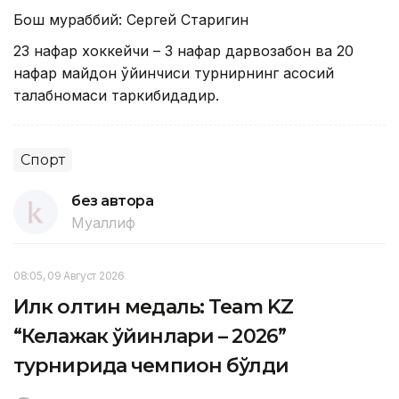
Бош мураббий: Сергей Старигин
23 нафар хоккейчи – 3 нафар дарвозабон ва 20
нафар майдон ўйинчиси турнирнинг асосий
талабномаси таркибидадир.
Спорт
без автора
Муаллиф
08:05, 09 Август 2026
Илк олтин медаль: Team KZ
“Келажак ўйинлари – 2026”
турнирида чемпион бўлди