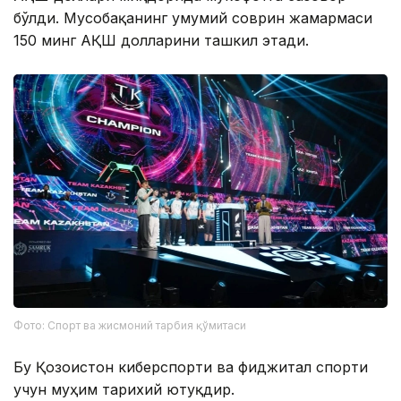
бўлди. Мусобақанинг умумий соврин жамғармаси
150 минг АҚШ долларини ташкил этади.
Фото: Спорт ва жисмоний тарбия қўмитаси
Бу Қозоғистон киберспорти ва фиджитал спорти
учун муҳим тарихий ютуқдир.