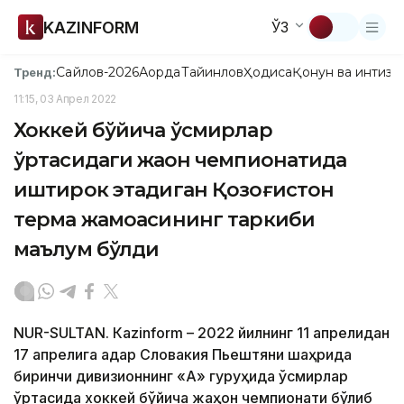
KAZINFORM
ЎЗ
Сайлов-2026
Ақорда
Тайинлов
Ҳодиса
Қонун ва интизо
Тренд:
11:15, 03 Апрел 2022
Хоккей бўйича ўсмирлар
ўртасидаги жаҳон чемпионатида
иштирок этадиган Қозоғистон
терма жамоасининг таркиби
маълум бўлди
NUR-SULTAN. Кazinform – 2022 йилнинг 11 апрелидан
17 апрелига қадар Словакия Пьештяни шаҳрида
биринчи дивизионнинг «А» гуруҳида ўсмирлар
ўртасида хоккей бўйича жаҳон чемпионати бўлиб