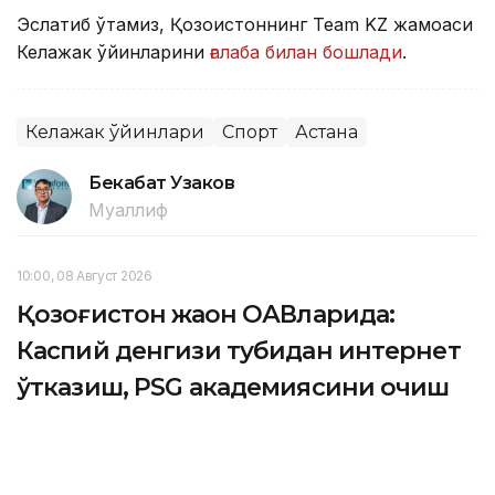
Эслатиб ўтамиз, Қозоғистоннинг Team KZ жамоаси
Келажак ўйинларини
ғалаба билан бошлади
.
Келажак ўйинлари
Спорт
Астана
Бекабат Узаков
Муаллиф
10:00, 08 Август 2026
Қозоғистон жаҳон ОАВларида:
Каспий денгизи тубидан интернет
ўтказиш, PSG академиясини очиш
ва Wildberries омборлари