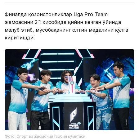
Финалда қозоғистонликлар Liga Pro Team
жамоасини 2:1 ҳисобида қийин кечган ўйинда
мағлуб этиб, мусобақанинг олтин медалини қўлга
киритишди.
Фото: Спорт ва жисмоний тарбия қўмитаси