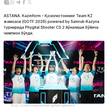
ASTANА. Кazinform – Қозоғистоннинг Team KZ
жамоаси (GOTF 2026) powered by Samruk-Kazyna
турнирида Phygital Shooter CS 2 йўналиши бўйича
чемпион бўлди.
Фото: Спорт ва жисмоний тарбия қўмитаси