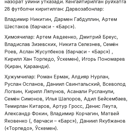
назорат ўйини ўтказади. Кенгайтирилган рўйхатга
28 футболчи киритилган: Дарвозабонлар:
Владимир Никитин, Дармен Габдуллин, Артем
Шестаков (барчаси - «Барс»).
Ҳимоячилар: Артем Авдеенко, Дмитрий Бреус,
Владислав Зизевских, Никита Селезнев, Семён
Роев, Аслан Жусупбеков (барчаси - «Барс») ,
Кирилл Хан Торпедо, Ўскемен), Игорь Пономарев
(Қиран, Қарағанди).
Ҳужумчилар: Роман Ермак, Алдияр Нурлан,
Руслан Оспанов, Даниил Свинтальский, Всеволод
Логвин, Кирилл Ляпунов, Асанали Русланули,
Семён Симонов, Илья Шапоров, Адил Бейсембаев,
Темирлан Китаров, Артур Гросс, Денис Леута,
Александр Фокин, Владимир Корчагин, Матвей
Яковенко (, барчаси – «Барс»), Даниил Якубжанов
(«Торпедо», Ўскемен).