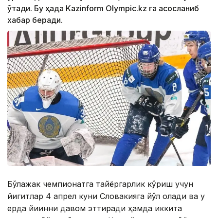
ўтади. Бу ҳақда Kazinform Оlympic.kz га асосланиб
хабар беради.
Бўлажак чемпионатга тайёргарлик кўриш учун
йигитлар 4 апрел куни Словакияга йўл олади ва у
ерда йиғинни давом эттиради ҳамда иккита