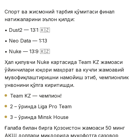
Спорт ва жисмоний тарбия қўмитаси финал
натижаларини эълон қилди:
• Dust2 — 13:1 🇰🇿
• Neo Data — 1:13
• Nuke — 13:9 🇰🇿
Ҳал қилувчи Nuke картасида Team KZ жамоаси
ўйинчилари юқори маҳорат ва кучли жамоавий
мувофиқлаштиришни намойиш этиб, чемпионлик
унвонини қўлга киритишди.
Team KZ — чемпион!
2 – ўринда Liga Pro Team
3 – ўринда Minsk House
Ғалаба билан бирга Қозоғистон жамоаси 50 минг
АҚШ доллари миқдорида мукофотга сазовор