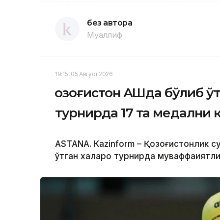
без автора
Муаллиф
19:15, 05 Август 2026
Қозоғистон АҚШда бўлиб ў
турнирда 17 та медални 
ASTANА. Кazinform – Қозоғистонлик 
ўтган халқаро турнирда муваффақиятл