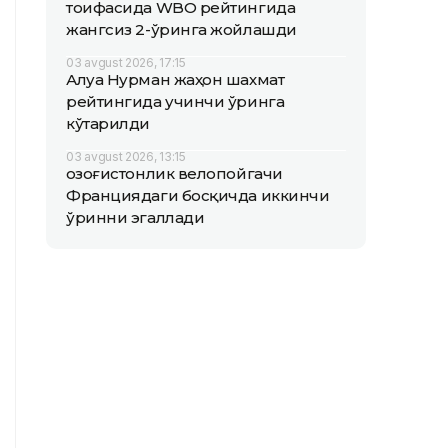
тоифасида WBO рейтингида
жангсиз 2-ўринга жойлашди
03 avgust 2026, 17:15
Алуа Нурман жаҳон шахмат
рейтингида учинчи ўринга
кўтарилди
03 avgust 2026, 13:15
Қозоғистонлик велопойгачи
Франциядаги босқичда иккинчи
ўринни эгаллади