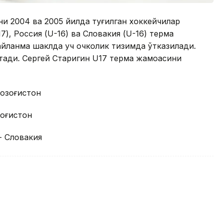
ни 2004 ва 2005 йилда туғилган хоккейчилар
), Россия (U-16) ва Словакия (U-16) терма
йланма шаклда уч очколик тизимда ўтказилади.
тади. Сергей Старигин U17 терма жамоасини
 Қозоғистон
озоғистон
 - Словакия