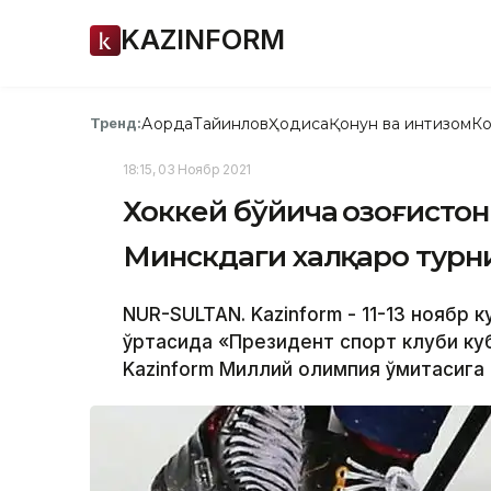
KAZINFORM
Ақорда
Тайинлов
Ҳодиса
Қонун ва интизом
Ко
Тренд:
18:15, 03 Ноябр 2021
Хоккей бўйича Қозоғисто
Минскдаги халқаро турн
NUR-SULTAN. Kazinform - 11-13 ноябр 
ўртасида «Президент спорт клуби кубо
Kazinform Миллий олимпия қўмитасига