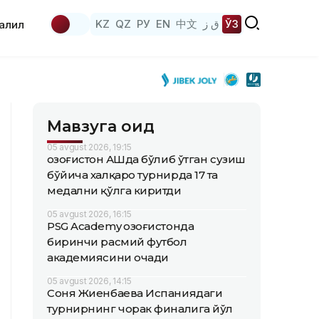
KZ
QZ
РУ
EN
中文
ق ز
ЎЗ
аҳлил
Мавзуга оид
05 avgust 2026, 19:15
Қозоғистон АҚШда бўлиб ўтган сузиш
бўйича халқаро турнирда 17 та
медални қўлга киритди
05 avgust 2026, 16:15
PSG Academy Қозоғистонда
биринчи расмий футбол
академиясини очади
05 avgust 2026, 14:15
Соня Жиенбаева Испаниядаги
турнирнинг чорак финалига йўл