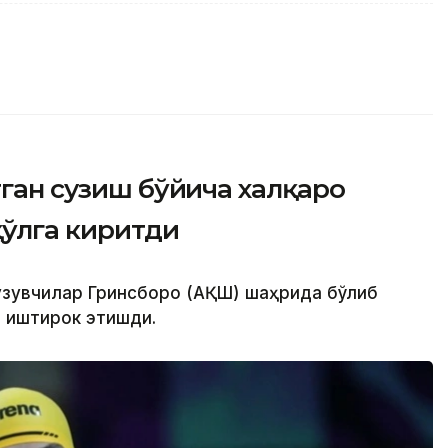
тган сузиш бўйича халқаро
қўлга киритди
сузувчилар Гринсборо (АҚШ) шаҳрида бўлиб
и иштирок этишди.