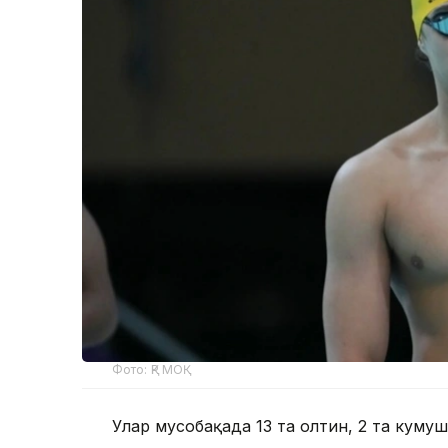
Фото: ҚР МОҚ
Улар мусобақада 13 та олтин, 2 та кумуш