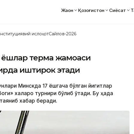
Жаҳон
Қозоғистон
Сиёсат
Т
нституциявий ислоҳот
Сайлов-2026
н ёшлар терма жамоаси
ирда иштирок этади
кунлари Минскда 17 ёшгача бўлган йигитлар
ги» халқаро турнири бўлиб ўтади. Бу ҳақда
 таяниб хабар беради.