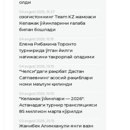
олди
04 avgust 2026, 15:37
Қозоғистоннинг Team KZ жамоаси
Келажак ўйинларини ғалаба
билан бошлади
04 avgust 2026, 15:15
Елена Рибакина Торонто
турнирида ўтган йилги
натижасини такрорлай оладими
04 avgust 2026, 13:15
"Челси"даги рақобат: Дастан
Сатпаевнинг асосий рақиблари
номи маълум қилинди
04 avgust 2026, 10:10
"Келажак ўйинлари — 2026":
Астанадаги турнир трансляцияси
85 миллион марта кўрилди
03 avgust 2026, 20:15
Жанибек Алимханули янги вазн