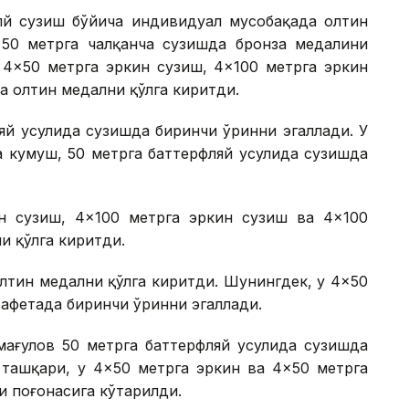
лй сузиш бўйича индивидуал мусобақада олтин
 50 метрга чалқанча сузишда бронза медалини
 4×50 метрга эркин сузиш, 4×100 метрга эркин
а олтин медални қўлга киритди.
яй усулида сузишда биринчи ўринни эгаллади. У
а кумуш, 50 метрга баттерфляй усулида сузишда
н сузиш, 4×100 метрга эркин сузиш ва 4×100
и қўлга киритди.
лтин медални қўлга киритди. Шунингдек, у 4×50
тафетада биринчи ўринни эгаллади.
мағулов 50 метрга баттерфляй усулида сузишда
 ташқари, у 4×50 метрга эркин ва 4×50 метрга
 поғонасига кўтарилди.