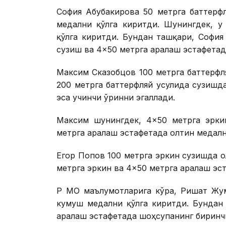
София Абубакирова 50 метрга баттерф
медални қўлга киритди. Шунингдек, у
қўлга киритди. Бундан ташқари, София
сузиш ва 4×50 метрга аралаш эстафетад
Максим Сказобцов 100 метрга баттерфл
200 метрга баттерфляй усулида сузишд
эса учинчи ўринни эгаллади.
Максим шунингдек, 4×50 метрга эрки
метрга аралаш эстафетада олтин медалн
Егор Попов 100 метрга эркин сузишда о
метрга эркин ва 4×50 метрга аралаш эс
ҚР МОҚ маълумотларига кўра, Ришат Жу
кумуш медални қўлга киритди. Бундан
аралаш эстафетада шоҳсупанинг биринчи