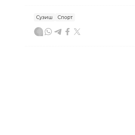
Сузиш
Спорт
Бекабат Узаков
Муаллиф
16:15, 05 Август 2026
PSG Academy Қозоғистон
академиясини очади
ASTANА. Кazinform – Сентябрь ойида