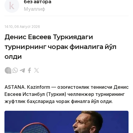
без автора
Муаллиф
14:10, 06 Август 2026
Денис Евсеев Туркиядаги
турнирнинг чорак финалига йўл
олди
ASTANА. Кazinform — Қозоғистонлик теннисчи Денис
Евсеев Истанбул (Туркия) челленжер турнирининг
жуфтлик баҳсларида чорак финалга йўл олди.