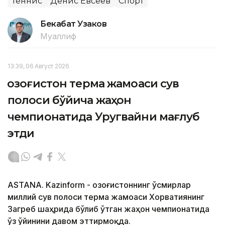
Теннис
Денис Евсеев
Спорт
Бекабат Узаков
Муаллиф
13:39, 06 Август 2026
Қозоғистон терма жамоаси сув
полоси бўйича жаҳон
чемпионатида Уругвайни мағлуб
этди
ASTANA. Kazinform - Қозоғистоннинг ўсмирлар
миллий сув полоси терма жамоаси Хорватиянинг
Загреб шаҳрида бўлиб ўтган жаҳон чемпионатида
ўз ўйинини давом эттирмоқда.