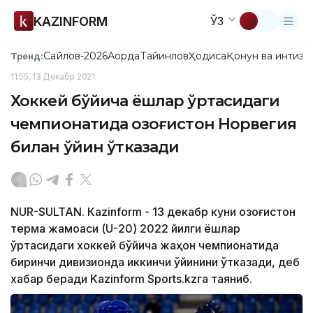
KAZINFORM
ЎЗ
Сайлов-2026
Ақорда
Тайинлов
Ҳодиса
Қонун ва интизо
Тренд:
11:55, 13 Декабр 2021
Хоккей бўйича ёшлар ўртасидаги
чемпионатида Қозоғистон Норвегия
билан ўйин ўтказади
NUR-SULTAN. Кazinform - 13 декабр куни Қозоғистон
терма жамоаси (U-20) 2022 йилги ёшлар
ўртасидаги хоккей бўйича жаҳон чемпионатида
биринчи дивизионда иккинчи ўйинини ўтказади, деб
хабар беради Kazinform Sports.kzга таяниб.