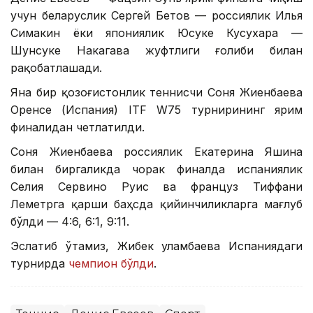
учун беларуслик Сергей Бетов — россиялик Илья
Симакин ёки япониялик Юсуке Кусухара —
Шунсуке Накагава жуфтлиги ғолиби билан
рақобатлашади.
Яна бир қозоғистонлик теннисчи Соня Жиенбаева
Оренсе (Испания) ITF W75 турнирининг ярим
финалидан четлатилди.
Соня Жиенбаева россиялик Екатерина Яшина
билан биргаликда чорак финалда испаниялик
Селия Сервино Руис ва француз Тиффани
Леметрга қарши баҳсда қийинчиликларга мағлуб
бўлди — 4:6, 6:1, 9:11.
Эслатиб ўтамиз, Жибек Қуламбаева Испаниядаги
турнирда
чемпион бўлди
.