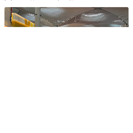
Фото: ҚР ҰОК
Учинчи ўйинда қозоғистонлик спортчилар
Уругвайни катта фарқ билан мағлуб этишди. Ўйин
22:5 ҳисобида якунланди.
ҚР МОҚ маълумотларига кўра, Қозоғистон терма