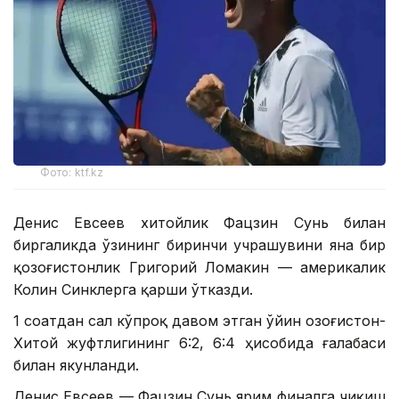
Фото: ktf.kz
Денис Евсеев хитойлик Фацзин Сунь билан
биргаликда ўзининг биринчи учрашувини яна бир
қозоғистонлик Григорий Ломакин — америкалик
Колин Синклерга қарши ўтказди.
1 соатдан сал кўпроқ давом этган ўйин Қозоғистон-
Хитой жуфтлигининг 6:2, 6:4 ҳисобида ғалабаси
билан якунланди.
Денис Евсеев — Фацзин Сунь ярим финалга чиқиш