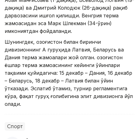
дақиқа) ва Дмитрий Колодюк (26-дақиқа) рақиб
дарвозасини ишғол қилишди. Венгрия терма
жамоасидан эса Марк Шлекман (34-ўрин)
имкониятдан фойдаланди.
Шунингдек, Қозоғистон билан биринчи
дивизионнинг A гуруҳида Латвия, Беларусь ва
Дания терма жамоалари жой олган. Қозоғистон
ёшлар терма жамоасининг кейинги ўйинлари
тақвими қуйидагича: 15 декабр – Дания, 16 декабр
– Беларусь, 18 декабр – Латвия билан ўйин
ўтказади. Эслатиб ўтамиз, турнир регламентига
кўра, фақат гуруҳ ғолибигина элит дивизионга йўл
олади.
Спорт