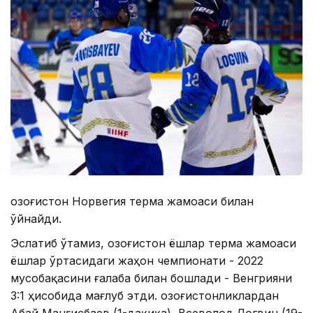
Қозоғистон Норвегия терма жамоаси билан
ўйнайди.
Эслатиб ўтамиз, Қозоғистон ёшлар терма жамоаси
ёшлар ўртасидаги жаҳон чемпионати - 2022
мусобақасини ғалаба билан бошлади - Венгрияни
3:1 ҳисобида мағлуб этди. Қозоғистонликлардан
Aбай Манғисбаев (1-дақиқа), Всеволод Логвин (19-