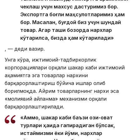
чеклаш учун махсус дастуримиз бор.
Экспортга боғлиқ маҳсулотларимиз ҳам
бор. Масалан, буғдой биз учун шундай
товар. Агар ташқи бозорда нархлар
кўтарилса, бизда ҳам кўтарилади»
, — деди вазир.
Унга кўра, ижтимоий-тадбиркорлик
корпорациялари орқали шакар каби ижтимоий
аҳамиятга эга товарлар нархини
барқарорлаштириш бўйича ишлар олиб
борилмоқда. Айрим товарларнинг нархи эса
«молиявий айланма» механизми орқали
барқарорлаштирилади.
«Аммо, шакар каби баъзи озиқ-овқат
турлари ҳақида гапирадиган бўлсак,
истаймизми ёки йўқми, нархлар