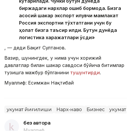
кўтарилади. Чунки бутун дунёда
биржадаги нархлар ошиб бормоқда. Бизга
асосий шакар экспорт қилувчи мамлакат
Россия экспортни тўхтатгани учун бу
ҳолат бизга таъсир қилди. Бутун дунёда
логистика харажатлари ўсди»
, — деди Бақит Султанов.
Вазир, шунингдек, у нима учун хорижий
давлатлар билан шакар савдоси бўйича битимлар
тузишга мажбур бўлганини
тушунтирди
.
Муаллиф: Есимжан Нақтибай
Ҳукумат йиғилиши
Нарх-наво
Бизнес
Ҳукумат
без автора
Муаллиф