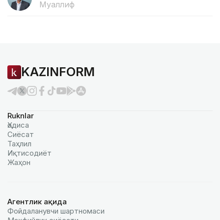
Муаллиф
KAZINFORM
Ruknlar
Ҳодиса
Сиёсат
Таҳлил
Иқтисодиёт
Жаҳон
Агентлик ҳақида
Фойдаланувчи шартномаси