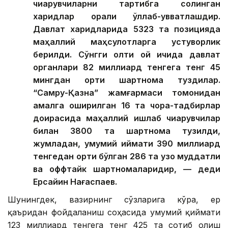
чиқарувчиларни тартибга солинган
харидлар орқали қўллаб-қувватлашдир.
Давлат харидларида 5323 та позицияда
маҳаллий маҳсулотларга устуворлик
берилди. Сўнгги олти ой ичида давлат
органлари 82 миллиард тенгега тенг 45
мингдан ортиқ шартнома туздилар.
“Самруқ-Қазна” жамғармаси томонидан
амалга оширилган 16 та чора-тадбирлар
доирасида маҳаллий ишлаб чиқарувчилар
билан 3800 та шартнома тузилди,
жумладан, умумий қиймати 390 миллиард
тенгедан ортиқ бўлган 286 та узоқ муддатли
ва оффтайк шартномаларидир, — деди
Ерсайин Нағаспаев.
Шунингдек, вазирнинг сўзларига кўра, ер
қаъридан фойдаланиш соҳасида умумий қиймати
123 миллиард тенгега тенг 425 та сотиб олиш