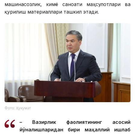
машинасозлик, кимё саноати маҳсулотлари ва
қурилиш материаллари ташкил этади.
Фото: Ҳукумат
– Вазирлик фаолиятининг асосий
йўналишларидан бири маҳаллий ишлаб