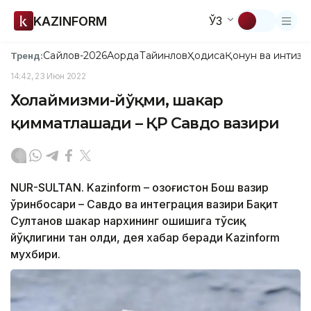
KAZINFORM
ЎЗ
Сайлов-2026
Ақорда
Тайинлов
Ҳодиса
Қонун ва интизо
Тренд:
14:42, 23 Июн 2022
Хоҳлаймизми-йўқми, шакар
қимматлашади – ҚР Савдо вазири
NUR-SULTAN. Kazinform – Қозоғистон Бош вазир
ўринбосари – Савдо ва интеграция вазири Бақит
Султанов шакар нархининг ошишига тўсиқ
йўқлигини тан олди, дея хабар беради Kazinform
мухбири.