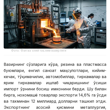
Фото: Фан ва олий таълим вазирлиги
Вазирнинг сўзларига кўра, резина ва пластмасса
буюмлари, енгил саноат маҳсулотлари, кийим-
кечак, тўқимачилик, автомобиллар, тиркамалар ва
ярим тиркамалар ишлаб чиқаришнинг ўсиши
импорт ўрнини босиш имконини берди. Шу билан
бирга, нохомашё товарлар экспорти 14,6% га ўсди
ва тахминан 12 миллиард долларни ташкил этди.
Экспортнинг асосий қисмини металлургия,