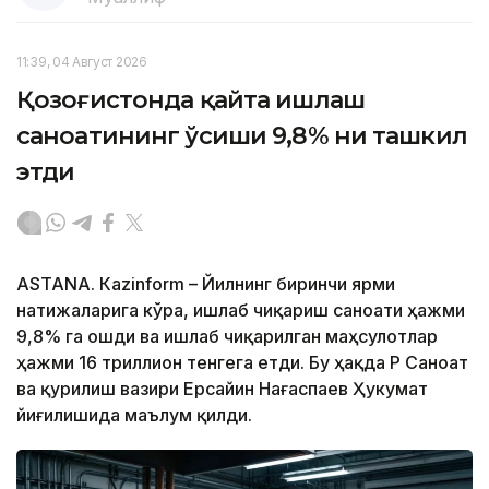
11:39, 04 Август 2026
Қозоғистонда қайта ишлаш
саноатининг ўсиши 9,8% ни ташкил
этди
ASTANА. Кazinform – Йилнинг биринчи ярми
натижаларига кўра, ишлаб чиқариш саноати ҳажми
9,8% га ошди ва ишлаб чиқарилган маҳсулотлар
ҳажми 16 триллион тенгега етди. Бу ҳақда ҚР Саноат
ва қурилиш вазири Ерсайин Нағаспаев Ҳукумат
йиғилишида маълум қилди.