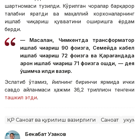
шартномаси тузилди. Кўрилган чоралар барқарор
талабни яратди ва маҳаллий корхоналарнинг
ишлаб чиқариш қувватини оширишга ёрдам
берди.
— Масалан, Чимкентда трансформатор
ишлаб чиқариш 90 фоизга, Семейда кабел
ишлаб чиқариш 72 фоизга ва Қарағандада
арқон ишлаб чиқариш 71 фоизга ошди, — дея
қўшимча қилди вазир.
Эслатиб ўтамиз, йилнинг биринчи ярмида ички
савдо айланмаси ҳажми 36,2 триллион тенгени
ташкил этди
.
ҚР Саноат ва қурилиш вазирлиги
Саноат
Ҳукум
Бекабат Узаков