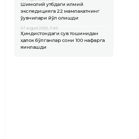
Шимолий қутбдаги илмий
экспедицияга 22 мамлакатнинг
ўқувчилари йўл олишди
07 avgust 2026, 11:40
Ҳиндистондаги сув тошқинидан
ҳалок бўлганлар сони 100 нафарга
яқинлашди