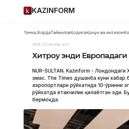
KAZINFORM
Ақорда
Тайинлов
Ҳодиса
Қонун ва интизом
Ко
Тренд:
18:18, 14 Сентябр 2021
Хитроу энди Европадаги 
NUR-SULTAN. Kazinform - Лондондаги 
эмас. Тhe Times душанба куни хабар 
аэропортлари рўйхатида 10-ўринни э
рўйхатда етакчилик қилаётган эди. Бу
бермоқда.