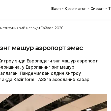
Жаҳон
Қозоғистон
Сиёсат
Т
нституциявий ислоҳот
Сайлов-2026
энг машҳур аэропорт эмас
Хитроу энди Европадаги энг машҳур аэропорт
беришича, у Европанинг энг машҳур
галлаган. Пандемиядан олдин Хитроу
 ҳақда Kazinform TASSга асосланиб хабар