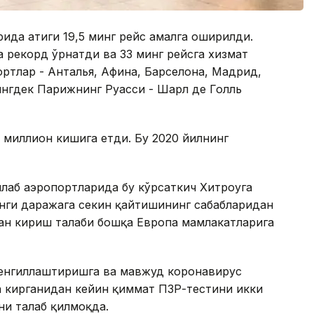
ида атиги 19,5 минг рейс амалга оширилди.
 рекорд ўрнатди ва 33 минг рейсга хизмат
ртлар - Aнталья, Aфина, Барселона, ​​Мадрид,
нгдек Парижнинг Руасси - Шарл де Голль
 миллион кишига етди. Бу 2020 йилнинг
плаб аэропортларида бу кўрсаткич Хитроуга
инги даражага секин қайтишининг сабабларидан
дан кириш талаби бошқа Европа мамлакатларига
 енгиллаштиришга ва мавжуд коронавирус
а кирганидан кейин қиммат ПЗР-тестини икки
и талаб қилмоқда.