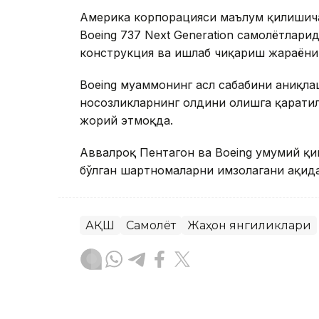
Америка корпорацияси маълум қилишича
Boeing 737 Next Generation самолётлари
конструкция ва ишлаб чиқариш жараёниг
Boeing муаммонинг асл сабабини аниқлаш
носозликларнинг олдини олишга қарати
жорий этмоқда.
Аввалроқ Пентагон ва Boeing умумий қ
бўлган шартномаларни имзолагани ҳақида
АҚШ
Самолёт
Жаҳон янгиликлари