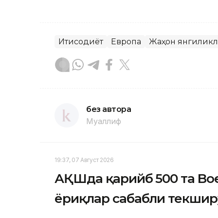
Иқтисодиёт
Европа
Жаҳон янгилик
без автора
Муаллиф
19:37, 07 Август 2026
АҚШда қарийб 500 та Boe
ёриқлар сабабли текшир