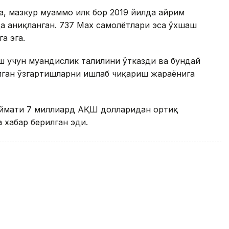
, мазкур муаммо илк бор 2019 йилда айрим
да аниқланган. 737 Max самолётлари эса ўхшаш
а эга.
 учун муҳандислик таҳлилини ўтказди ва бундай
лган ўзгартишларни ишлаб чиқариш жараёнига
иймати 7 миллиард АҚШ долларидан ортиқ
 хабар берилган эди.