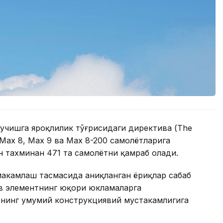
 учишга яроқлилик тўғрисидаги директива (The
7 Max 8, Max 9 ва Max 8-200 самолётларига
н тахминан 471 та самолётни қамраб олади.
аҳкамлаш тасмасида аниқланган ёриқлар сабаб
ив элементнинг юқори юкламаларга
нинг умумий конструкциявий мустаҳкамлигига