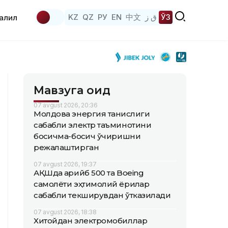
KZ
QZ
РУ
EN
中文
ق ز
ЎЗ
аҳлил
Мавзуга оид
07 avgust 2026, 20:36
Молдова энергия танқислиги
сабабли электр таъминотини
босқичма-босқич ўчиришни
режалаштирган
07 avgust 2026, 19:37
АҚШда қарийб 500 та Boeing
самолёти эҳтимолий ёриқлар
сабабли текширувдан ўтказилади
07 avgust 2026, 18:38
Хитойдан электромобиллар