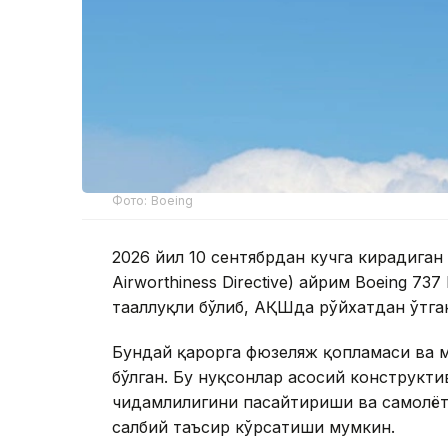
Фото: Boeing
2026 йил 10 сентябрдан кучга кирадиган
Airworthiness Directive) айрим Boeing 73
тааллуқли бўлиб, АҚШда рўйхатдан ўтга
Бундай қарорга фюзеляж қопламаси ва м
бўлган. Бу нуқсонлар асосий конструкт
чидамлилигини пасайтириши ва самолёт
салбий таъсир кўрсатиши мумкин.