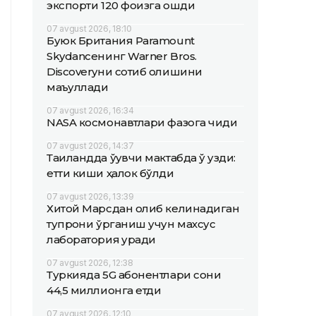
экспорти 120 фоизга ошди
07 avgust 2026, 18:10
Буюк Британия Paramount
Skydanceнинг Warner Bros.
Discoveryни сотиб олишини
маъқуллади
07 avgust 2026, 16:34
NASA космонавтлари фазога чиқди
07 avgust 2026, 14:37
Таиландда ўқувчи мактабда ўқ узди:
етти киши ҳалок бўлди
07 avgust 2026, 13:39
Хитой Марсдан олиб келинадиган
тупроқни ўрганиш учун махсус
лаборатория қуради
07 avgust 2026, 12:38
Туркияда 5G абонентлари сони
44,5 миллионга етди
07 avgust 2026, 12:10