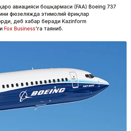
қаро авиацияси бошқармаси (FAA) Boeing 737
ини фюзеляжда эҳтимолий ёриқлар
ди, деб хабар беради Kazinform
ри
Fox Business
'га таяниб.