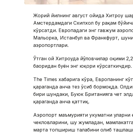
Жорий йилнинг август ойида Хитроу шаҳр
Aмстердамдаги Схипхол бу рақам бўйича
кўрсатди. Европадаги энг гавжум аэропо
Мальорка, Истанбул ва Франкфурт, шуни
аэропортлари.
Ўтган ой Хитроуда йўловчилар оқими 2,2
баҳоридан буён энг юқори кўрсаткичдир.
Тhе Times хабарига кўра, Европанинг кў
қараганда анча тез ўсиб бормоқда. Олд
бири шундаки, Буюк Британияга чет эл
қараганда анча қаттиқ.
Aэропорт маъмурияти ҳукуматни уларни
чекловларини, шу жумладан, мамлакатг
марта топшириш талабини олиб ташлашн