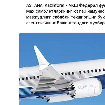
ASTANA. Kazinform - АҚШ Федерал фу
Max самолётларининг юзлаб намунас
мавжудлиги сабабли текширишни буюр
агентлигининг Вашингтондаги мухби