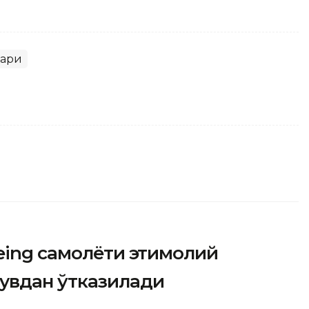
лари
ing самолёти эҳтимолий
увдан ўтказилади