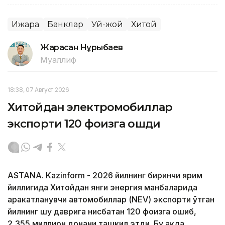
Ижара
Банклар
Уй-жой
Хитой
Жарасқан Нұрыбаев
Муаллиф
18:38, 07 Август 2026
Хитойдан электромобиллар
экспорти 120 фоизга ошди
ASTANA. Kazinform - 2026 йилнинг биринчи ярим
йиллигида Хитойдан янги энергия манбаларида
ҳаракатланувчи автомобиллар (NEV) экспорти ўтган
йилнинг шу даврига нисбатан 120 фоизга ошиб,
2,355 миллион донани ташкил этди. Бу ҳақда