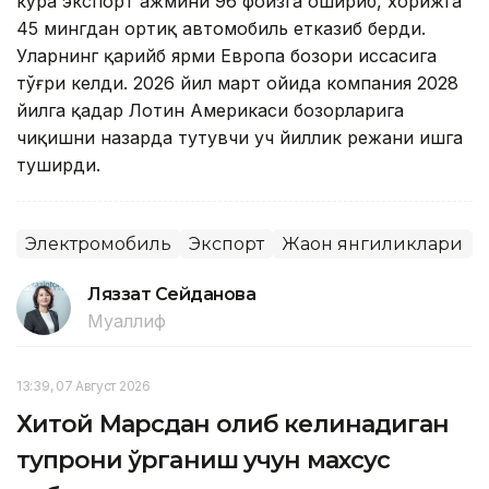
кўра экспорт ҳажмини 96 фоизга ошириб, хорижга
45 мингдан ортиқ автомобиль етказиб берди.
Уларнинг қарийб ярми Европа бозори ҳиссасига
тўғри келди. 2026 йил март ойида компания 2028
йилга қадар Лотин Америкаси бозорларига
чиқишни назарда тутувчи уч йиллик режани ишга
туширди.
Электромобиль
Экспорт
Жаҳон янгиликлари
Ляззат Сейданова
Муаллиф
13:39, 07 Август 2026
Хитой Марсдан олиб келинадиган
тупроқни ўрганиш учун махсус