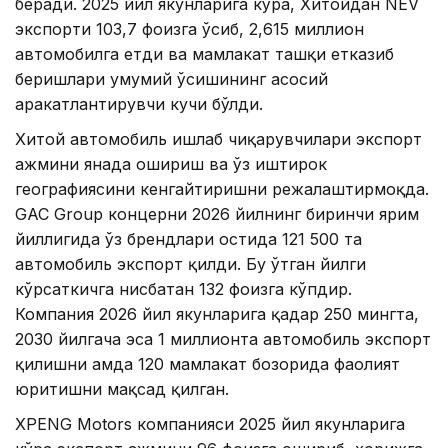
беради. 2025 йил якунларига кўра, Хитойдан NEV
экспорти 103,7 фоизга ўсиб, 2,615 миллион
автомобилга етди ва мамлакат ташқи етказиб
беришлари умумий ўсишининг асосий
ҳаракатлантирувчи кучи бўлди.
Хитой автомобиль ишлаб чиқарувчилари экспорт
ҳажмини янада ошириш ва ўз иштирок
географиясини кенгайтиришни режалаштирмоқда.
GAC Group концерни 2026 йилнинг биринчи ярим
йиллигида ўз брендлари остида 121 500 та
автомобиль экспорт қилди. Бу ўтган йилги
кўрсаткичга нисбатан 132 фоизга кўпдир.
Компания 2026 йил якунларига қадар 250 мингта,
2030 йилгача эса 1 миллионта автомобиль экспорт
қилишни ҳамда 120 мамлакат бозорида фаолият
юритишни мақсад қилган.
XPENG Motors компанияси 2025 йил якунларига