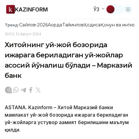
KAZINFORM
ЎЗ
Сайлов-2026
Ақорда
Тайинлов
Ҳодиса
Қонун ва интизо
Тренд:
10:53, 12 Август 2024
Хитойнинг уй-жой бозорида
ижарага бериладиган уй-жойлар
асосий йўналиш бўлади – Марказий
банк
ASTANA. Kazinform – Хитой Марказий банки
мамлакат уй-жой бозорида ижарага бериладиган
уй-жойларга устувор аҳамият берилишини маълум
қилди.