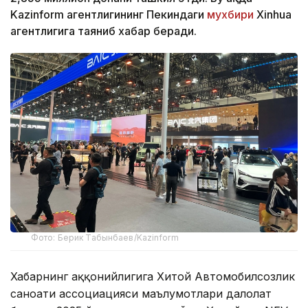
Kazinform агентлигининг Пекиндаги
мухбири
Xinhua
агентлигига таяниб хабар беради.
Фото: Берик Табынбаев/Kazinform
Хабарнинг ҳаққонийлигига Хитой Автомобилсозлик
саноати ассоциацияси маълумотлари далолат