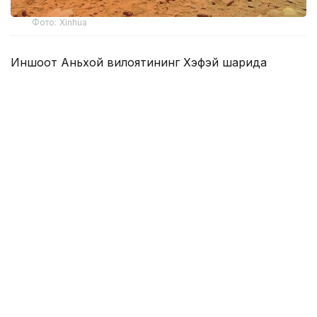
Фото: Xinhua
Иншоот Аньхой вилоятининг Хэфэй шаҳрида
жойлашган Чуқур коинотни тадқиқ этиш илмий-
технологик шаҳарчасининг биринчи босқичи
ҳудудида барпо этилади. Лаборатория
фаолиятининг бир қисмини Чуқур коинотни
тадқиқ этиш лабораторияси (DSEL) амалга
оширади.
Лабораторияда Марсдан келтириладиган
намуналар ҳамда Ер биосферасининг
хавфсизлигини таъминлайдиган икки томонлама
ҳимоя тизими жорий этилади.
Унинг асосий вазифаларига намуналарни
зарарсизлантириш, контейнерларни очиш,
тупроқни қайта ишлаш ва биологик хавф-