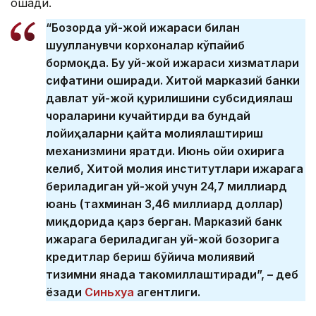
ошади.
“Бозорда уй-жой ижараси билан
шуғулланувчи корхоналар кўпайиб
бормоқда. Бу уй-жой ижараси хизматлари
сифатини оширади. Хитой марказий банки
давлат уй-жой қурилишини субсидиялаш
чораларини кучайтирди ва бундай
лойиҳаларни қайта молиялаштириш
механизмини яратди. Июнь ойи охирига
келиб, Хитой молия институтлари ижарага
бериладиган уй-жой учун 24,7 миллиард
юань (тахминан 3,46 миллиард доллар)
миқдорида қарз берган. Марказий банк
ижарага бериладиган уй-жой бозорига
кредитлар бериш бўйича молиявий
тизимни янада такомиллаштиради”, – деб
ёзади
Синьхуа
агентлиги.