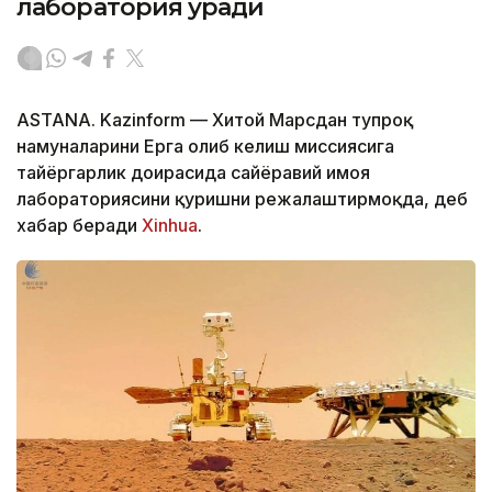
лаборатория қуради
ASTANA. Kazinform — Хитой Марсдан тупроқ
намуналарини Ерга олиб келиш миссиясига
тайёргарлик доирасида сайёравий ҳимоя
лабораториясини қуришни режалаштирмоқда, деб
хабар беради
Xinhua
.