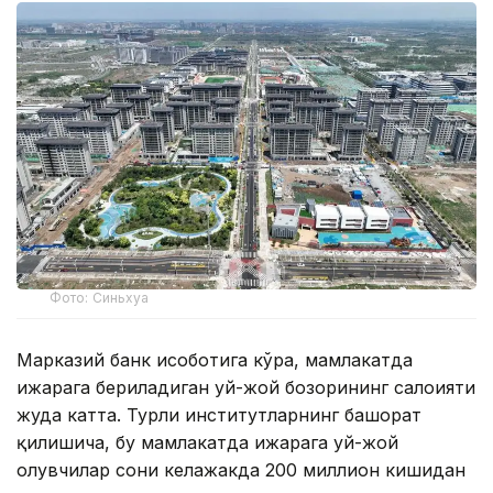
Фото: Синьхуа
Марказий банк ҳисоботига кўра, мамлакатда
ижарага бериладиган уй-жой бозорининг салоҳияти
жуда катта. Турли институтларнинг башорат
қилишича, бу мамлакатда ижарага уй-жой
олувчилар сони келажакда 200 миллион кишидан