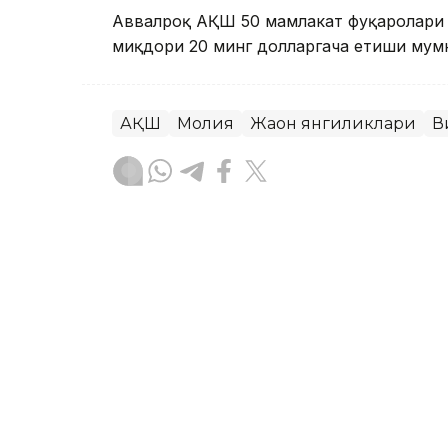
Аввалроқ АҚШ 50 мамлакат фуқаролари 
миқдори 20 минг долларгача етиши мумк
АҚШ
Молия
Жаҳон янгиликлари
В
Ляззат Сейданова
Муаллиф
19:38, 06 Август 2026
Дубай аэропортларидаги 
криптовалюта орқали тў