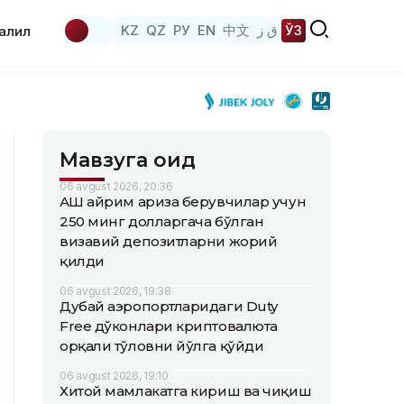
KZ
QZ
РУ
EN
中文
ق ز
ЎЗ
аҳлил
Мавзуга оид
06 avgust 2026, 20:36
АҚШ айрим ариза берувчилар учун
250 минг долларгача бўлган
визавий депозитларни жорий
қилди
06 avgust 2026, 19:38
Дубай аэропортларидаги Duty
Free дўконлари криптовалюта
орқали тўловни йўлга қўйди
06 avgust 2026, 19:10
Хитой мамлакатга кириш ва чиқиш