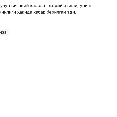
учун визавий кафолат жорий этиши, унинг
инлиги ҳақида хабар берилган эди.
иза
Duty Free дўконлари
ловни йўлга қўйди