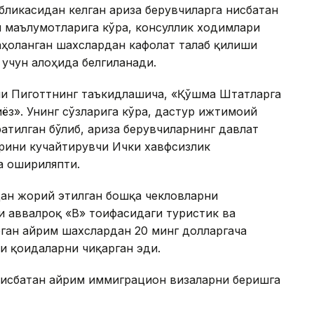
ликасидан келган ариза берувчиларга нисбатан
 маълумотларига кўра, консуллик ходимлари
аҳоланган шахслардан кафолат талаб қилиши
 учун алоҳида белгиланади.
и Пиготтнинг таъкидлашича, «Қўшма Штатларга
ёз». Унинг сўзларига кўра, дастур ижтимоий
атилган бўлиб, ариза берувчиларнинг давлат
рини кучайтирувчи Ички хавфсизлик
а ошириляпти.
ан жорий этилган бошқа чекловларни
 аввалроқ «B» тоифасидаги туристик ва
ган айрим шахслардан 20 минг долларгача
и қоидаларни чиқарган эди.
нисбатан айрим иммиграцион визаларни беришга