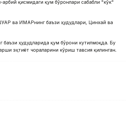
арбий қисмидаги қум бўронлари сабабли "кўк"
 ШУАР ва ИМАРнинг баъзи ҳудудлари, Цинхай ва
 баъзи ҳудудларида қум бўрони кутилмоқда. Бу
арши эҳтиёт чораларини кўриш тавсия қилинган.