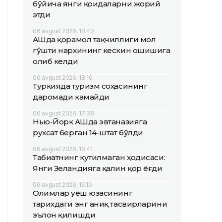
бўйича янги қоидаларни жорий
этди
06 avgust 2026, 18:40
АҚШда қорамол тақчиллиги мол
гўшти нархининг кескин ошишига
олиб келди
06 avgust 2026, 18:10
Туркияда туризм соҳасининг
даромади камайди
06 avgust 2026, 17:38
Нью-Йорк АҚШда эвтаназияга
рухсат берган 14-штат бўлди
06 avgust 2026, 16:41
Табиатнинг кутилмаган ҳодисаси:
Янги Зеландияга қалин қор ёғди
06 avgust 2026, 15:10
Олимлар Қуёш юзасининг
тарихдаги энг аниқ тасвирларини
эълон қилишди