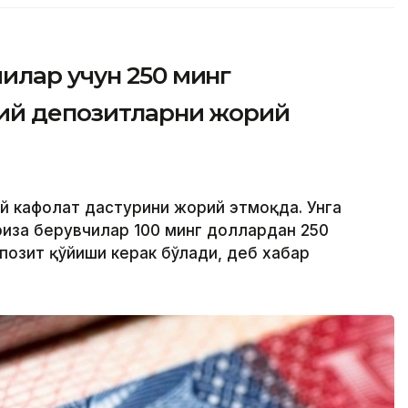
илар учун 250 минг
вий депозитларни жорий
ий кафолат дастурини жорий этмоқда. Унга
риза берувчилар 100 минг доллардан 250
позит қўйиши керак бўлади, деб хабар