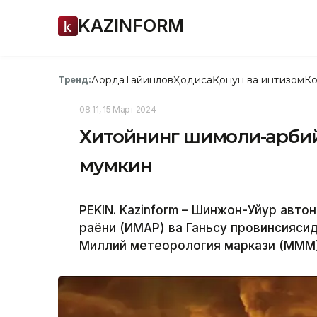
KAZINFORM
Ақорда
Тайинлов
Ҳодиса
Қонун ва интизом
Ко
Тренд:
08:11, 15 Март 2024
Хитойнинг шимоли-ғарби
мумкин
PEKIN. Kazinform – Шинжон-Уйғур авто
раёни (ИМАР) ва Ганьсу провинсиясид
Миллий метеорология маркази (МММ)