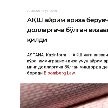
20:36, 06 Август 2026
АҚШ айрим ариза берувч
долларгача бўлган виза
қилди
ASTANA. Kazinform — АҚШ янги визав
кўра, иммиграцион виза учун айрим а
минг долларгача бўлган миқдорда де
беради
Bloomberg Law.