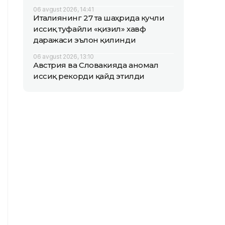
06 avgust 2026, 14:41
Италиянинг 27 та шаҳрида кучли
иссиқ туфайли «қизил» хавф
даражаси эълон қилинди
06 avgust 2026, 13:10
Австрия ва Словакияда аномал
иссиқ рекорди қайд этилди