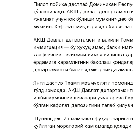
Пилот лойиҳа дастлаб Доминикан Респуб
қўлланилади. АҚШ Давлат департаменти
«жамият учун юк бўлиши мумкин» деб б
мумкин. Кафолат миқдори ҳар бир ҳолат
АҚШ Давлат департаменти вакили Томм
иммиграция — бу ҳуқуқ эмас, балки имти
хавфсизлик тизимини ҳимоя қилишга қар
ёрдамига қарамлигини баҳолаш қоидала
департаменти билан ҳамкорликда амалг
Янги дастур Трамп маъмурияти томонид
тўлдирмоқда. АҚШ Давлат департаменти
ишбилармонлик визалари учун ариза бер
бўлган кафолат депозитини талаб қилувч
Шунингдек, 75 мамлакат фуқароларига 
қўйилган мораторий ҳам амалда қолади.