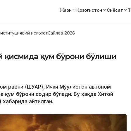
Жаҳон
Қозоғистон
Сиёсат
Т
нституциявий ислоҳот
Сайлов-2026
й қисмида қум бўрони бўлиши
ном раёни (ШУАР), Ички Мўғулистон автоном
а қум бўрони содир бўлади. Бу ҳақда Хитой
 хабарида айтилган.