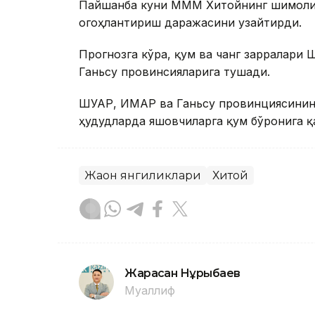
Пайшанба куни МММ Хитойнинг шимоли-ғ
огоҳлантириш даражасини узайтирди.
Прогнозга кўра, қум ва чанг зарралари
Ганьсу провинсияларига тушади.
ШУАР, ИМАР ва Ганьсу провинциясининг
ҳудудларда яшовчиларга қум бўронига қ
Жаҳон янгиликлари
Хитой
Жарасқан Нұрыбаев
Муаллиф