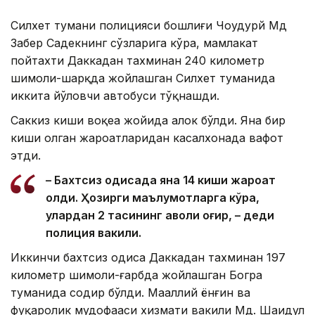
Силхет тумани полицияси бошлиғи Чоудҳурй Мд
Забер Садекнинг сўзларига кўра, мамлакат
пойтахти Даккадан тахминан 240 километр
шимоли-шарқда жойлашган Силхет туманида
иккита йўловчи автобуси тўқнашди.
Саккиз киши воқеа жойида ҳалок бўлди. Яна бир
киши олган жароҳатларидан касалхонада вафот
этди.
– Бахтсиз ҳодисада яна 14 киши жароҳат
олди. Ҳозирги маълумотларга кўра,
улардан 2 тасининг аҳволи оғир, – деди
полиция вакили.
Иккинчи бахтсиз ҳодиса Даккадан тахминан 197
километр шимоли-ғарбда жойлашган Богра
туманида содир бўлди. Маҳаллий ёнғин ва
фуқаролик мудофааси хизмати вакили Мд. Шаҳидул