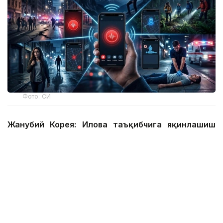
Фото: СИ
Жанубий Корея: Илова таъқибчига яқинлашиш
ҳақида огоҳлантиради
2026 йил 24 июнда Жанубий Корея шахсий
хавфсизлик учун энг сўнгги рақамли воситалардан
бирини ишга туширди.
Ҳукумат иловаси таъқиб қилувчи қурбонларга
электрон билагузук тақишлари шарт бўлган таъқиб
қилувчиларининг жойлашуви ва йўналишини реал