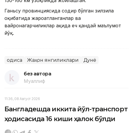
150-160 км узоқликда жойлашган.
Ганьсу провинциясида содир бўлган зилзила
оқибатида жароҳатланганлар ва
вайронагарчиликлар ҳақида ҳеч қандай маълумот
йўқ.
Ҳодиса
Жаҳон янгиликлари
Дунё
без автора
Муаллиф
11:36, 08 Август 2026
Бангладешда иккита йўл-транспорт
ҳодисасида 16 киши ҳалок бўлди