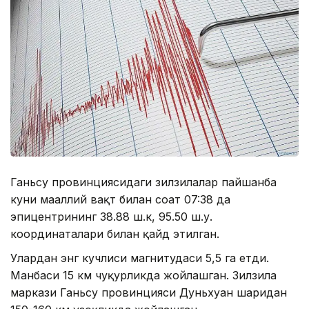
Ганьсу провинциясидаги зилзилалар пайшанба
куни маҳаллий вақт билан соат 07:38 да
эпицентрининг 38.88 ш.к, 95.50 ш.у.
координаталари билан қайд этилган.
Улардан энг кучлиси магнитудаси 5,5 га етди.
Манбаси 15 км чуқурликда жойлашган. Зилзила
маркази Ганьсу провинцияси Дуньхуан шаҳридан