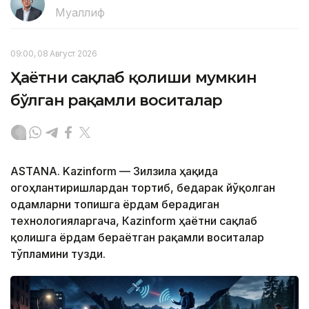
Муаллиф
09:00, 08 Август 2026
Ҳаётни сақлаб қолиши мумкин
бўлган рақамли воситалар
ASTANA. Kazinform — Зилзила ҳақида
огоҳлантиришлардан тортиб, бедарак йўқолган
одамларни топишга ёрдам берадиган
технологияларгача, Кazinform ҳаётни сақлаб
қолишга ёрдам бераётган рақамли воситалар
тўпламини тузди.