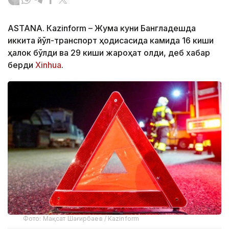
ASTANА. Кazinform – Жума куни Бангладешда
иккита йўл-транспорт ҳодисасида камида 16 киши
ҳалок бўлди ва 29 киши жароҳат олди, деб хабар
берди
Xinhua
.
Фото: Мақсат Шағирбаев / Kazinform