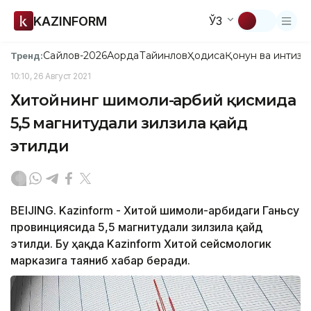
KAZINFORM
ЎЗ
Сайлов-2026
Ақорда
Тайинлов
Ҳодиса
Қонун ва интизо
Тренд:
10:10, 26 Август 2021
Хитойнинг шимоли-ғарбий қисмида
5,5 магнитудали зилзила қайд
этилди
BEIJING. Kazinform - Хитой шимоли-ғарбидаги Ганьсу
провинциясида 5,5 магнитудали зилзила қайд
этилди. Бу ҳақда Kazinform Хитой сейсмологик
марказига таяниб хабар беради.