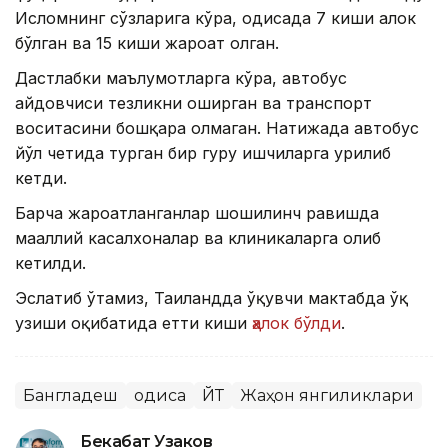
Исломнинг сўзларига кўра, ҳодисада 7 киши ҳалок
бўлган ва 15 киши жароҳат олган.
Дастлабки маълумотларга кўра, автобус
ҳайдовчиси тезликни оширган ва транспорт
воситасини бошқара олмаган. Натижада автобус
йўл четида турган бир гуруҳ ишчиларга урилиб
кетди.
Барча жароҳатланганлар шошилинч равишда
маҳаллий касалхоналар ва клиникаларга олиб
кетилди.
Эслатиб ўтамиз, Таиландда ўқувчи мактабда ўқ
узиши оқибатида етти киши
ҳалок бўлди
.
Бангладеш
Ҳодиса
ЙТҲ
Жаҳон янгиликлари
Бекабат Узаков