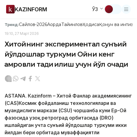
KAZINFORM
ЎЗ
Сайлов-2026
Ақорда
Тайинлов
Ҳодиса
Қонун ва интизо
Тренд:
19:10, 27 Март 2026
Хитойнинг экспериментал сунъий
йўлдошлар туркуми Ойни кенг
қамровли тадқиқ қилиш учун йўл очади
ASTANА. Кazinform – Хитой Фанлар академиясининг
(CAS)Космик фойдаланиш технологиялари ва
муҳандислиги маркази (CSU) чоршанба куни Ер-Ой
фазосида узоқ ретроград орбитасида (DRO)
ишлайдиган учта сунъий йўлдошлар туркуми икки
йилдан бери орбитада муваффақиятли