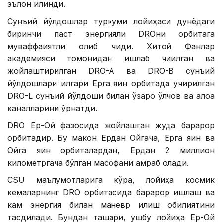
эълон қилинди.
Сунъий йўлдошлар туркуми лойиҳаси дунёдаги
биринчи паст энергияли DROни орбитага
муваффақиятли олиб чиқди. Хитой Фанлар
академияси томонидан ишлаб чиқилган ва
жойлаштирилган DRO-A ва DRO-B сунъий
йўлдошлари илгари Ерга яқин орбитада учирилган
DRO-L сунъий йўлдоши билан ўзаро ўлчов ва алоқа
каналларини ўрнатди.
DRO Ер-Ой фазосида жойлашган жуда барқарор
орбитадир. Бу макон Ердан Ойгача, Ерга яқин ва
Ойга яқин орбиталардан, Ердан 2 миллион
километргача бўлган масофани қамраб олади.
CSU маълумотларига кўра, лойиҳа космик
кемаларнинг DRO орбитасида барқарор ишлаш ва
кам энергия билан маневр қилиш қобилиятини
тасдиқлади. Бундан ташқари, ушбу лойиҳа Ер-Ой