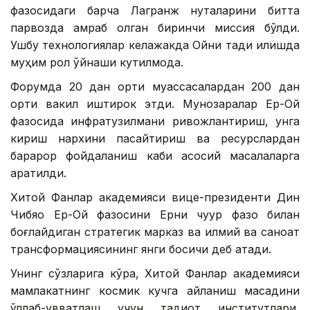
фазосидаги барча Лагранж нуқталарини битта
парвозда қамраб олган биринчи миссия бўлди.
Ушбу технологиялар келажакда Ойни тадқиқ қилишда
муҳим рол ўйнаши кутилмоқда.
Форумда 20 дан ортиқ муассасалардан 200 дан
ортиқ вакил иштирок этди. Мунозаралар Ер-Ой
фазосида инфратузилмани ривожлантириш, унга
кириш нархини пасайтириш ва ресурслардан
барқарор фойдаланиш каби асосий масалаларга
қаратилди.
Хитой Фанлар академияси вице-президенти Дин
Чибяо Ер-Ой фазосини Ерни чуқур фазо билан
боғлайдиган стратегик марказ ва илмий ва саноат
трансформациясининг янги босқичи деб атади.
Унинг сўзларига кўра, Хитой Фанлар академияси
мамлакатнинг космик кучга айланиш мақсадини
қўллаб-қувватлаш учун тадқиқот институтлари,