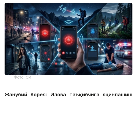
Фото: СИ
Жанубий Корея: Илова таъқибчига яқинлашиш
ҳақида огоҳлантиради
2026 йил 24 июнда Жанубий Корея шахсий
хавфсизлик учун энг сўнгги рақамли воситалардан
бирини ишга туширди.