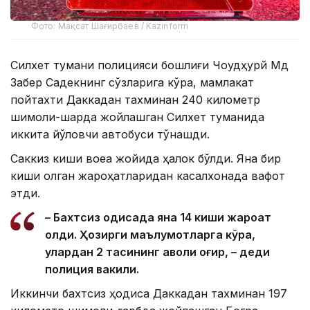
Фото: Мақсат Шағирбаев / Kazinform
Силхет тумани полицияси бошлиғи Чоудҳурй Мд
Забер Садекнинг сўзларига кўра, мамлакат
пойтахти Даккадан тахминан 240 километр
шимоли-шарқда жойлашган Силхет туманида
иккита йўловчи автобуси тўқнашди.
Саккиз киши воқеа жойида ҳалок бўлди. Яна бир
киши олган жароҳатларидан касалхонада вафот
этди.
– Бахтсиз ҳодисада яна 14 киши жароҳат
олди. Ҳозирги маълумотларга кўра,
улардан 2 тасининг аҳволи оғир, – деди
полиция вакили.
Иккинчи бахтсиз ҳодиса Даккадан тахминан 197