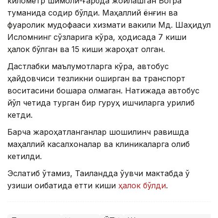
километр шимоли-ғарбда жойлашган Богра
туманида содир бўлди. Маҳаллий ёнғин ва
фуқаролик мудофааси хизмати вакили Мд. Шаҳидул
Исломнинг сўзларига кўра, ҳодисада 7 киши
ҳалок бўлган ва 15 киши жароҳат олган.
Дастлабки маълумотларга кўра, автобус
ҳайдовчиси тезликни оширган ва транспорт
воситасини бошқара олмаган. Натижада автобус
йўл четида турган бир гуруҳ ишчиларга урилиб
кетди.
Барча жароҳатланганлар шошилинч равишда
маҳаллий касалхоналар ва клиникаларга олиб
кетилди.
Эслатиб ўтамиз, Таиландда ўқувчи мактабда ўқ
узиши оқибатида етти киши
ҳалок бўлди
.