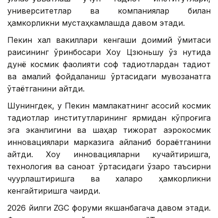
университетлар ва компаниялар билан
ҳамкорликни мустаҳкамлашда давом этади.
Пекин халқ вакиллари кенгаши доимий қўмитаси
раисининг ўринбосари Хоу Цзюньшу ўз нутқида
дунё космик фаолияти соф тадқиқотлардан тадқиқот
ва амалий фойдаланиш ўртасидаги мувозанатга
ўтаётганини айтди.
Шунингдек, у Пекин мамлакатнинг асосий космик
тадқиқотлар институтларининг ярмидан кўпроғига
эга эканлигини ва шаҳар тижорат аэрокосмик
инновациялари марказига айланиб бораётганини
айтди. Хоу инновацияларни кучайтиришга,
технология ва саноат ўртасидаги ўзаро таъсирни
чуқурлаштиришга ва халқаро ҳамкорликни
кенгайтиришга чақирди.
2026 йилги ZGC форуми якшанбагача давом этади.