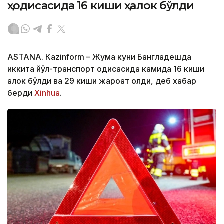
ҳодисасида 16 киши ҳалок бўлди
ASTANА. Кazinform – Жума куни Бангладешда
иккита йўл-транспорт ҳодисасида камида 16 киши
ҳалок бўлди ва 29 киши жароҳат олди, деб хабар
берди
Xinhua
.