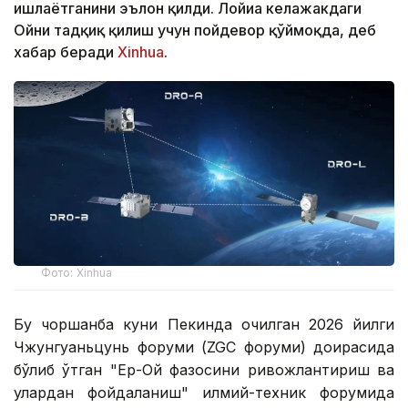
ишлаётганини эълон қилди. Лойиҳа келажакдаги
Ойни тадқиқ қилиш учун пойдевор қўймоқда, деб
хабар беради
Xinhua
.
Фото: Xinhua
Бу чоршанба куни Пекинда очилган 2026 йилги
Чжунгуаньцунь форуми (ZGC форуми) доирасида
бўлиб ўтган "Ер-Ой фазосини ривожлантириш ва
улардан фойдаланиш" илмий-техник форумида