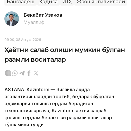
Бангладеш
Ҳодиса
ЙТҲ
Жаҳон янгиликлари
Бекабат Узаков
Муаллиф
09:00, 08 Август 2026
Ҳаётни сақлаб қолиши мумкин бўлган
рақамли воситалар
ASTANA. Kazinform — Зилзила ҳақида
огоҳлантиришлардан тортиб, бедарак йўқолган
одамларни топишга ёрдам берадиган
технологияларгача, Кazinform ҳаётни сақлаб
қолишга ёрдам бераётган рақамли воситалар
тўпламини тузди.