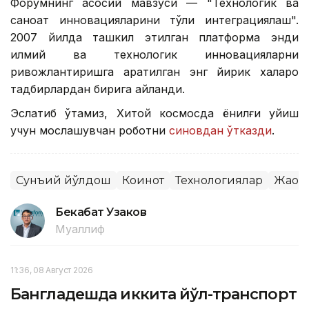
Форумнинг асосий мавзуси — "Технологик ва
саноат инновацияларини тўлиқ интеграциялаш".
2007 йилда ташкил этилган платформа энди
илмий ва технологик инновацияларни
ривожлантиришга қаратилган энг йирик халқаро
тадбирлардан бирига айланди.
Эслатиб ўтамиз, Хитой космосда ёнилғи қуйиш
учун мослашувчан роботни
синовдан ўтказди
.
Сунъий йўлдош
Коинот
Технологиялар
Жаҳон
Бекабат Узаков
Муаллиф
11:36, 08 Август 2026
Бангладешда иккита йўл-транспорт