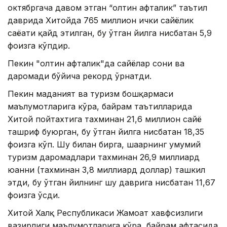
октябргача давом этган “олтин ҳафталик” таътил
даврида Хитойда 765 миллион ички сайёҳлик
саёҳати қайд этилган, бу ўтган йилга нисбатан 5,9
фоизга кўпдир.
Пекин "олтин ҳафталик"да сайёҳлар сони ва
даромади бўйича рекорд ўрнатди.
Пекин маданият ва туризм бошқармаси
маълумотларига кўра, байрам таътилларида
Хитой пойтахтига тахминан 21,6 миллион сайёҳ
ташриф буюрган, бу ўтган йилга нисбатан 18,35
фоизга кўп. Шу билан бирга, шаҳарнинг умумий
туризм даромадлари тахминан 26,9 миллиард
юанни (тахминан 3,8 миллиард доллар) ташкил
этди, бу ўтган йилнинг шу даврига нисбатан 11,67
фоизга ўсди.
Хитой Халқ Республикаси Жамоат хавфсизлиги
вазирлиги маълумотларига кўра, байрам ҳафтасида