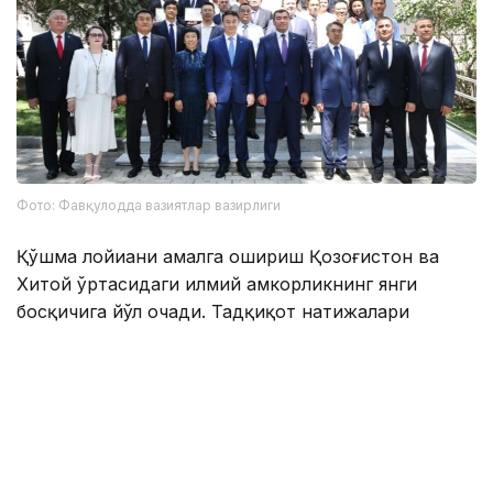
Фото: Фавқулодда вазиятлар вазирлиги
Қўшма лойиҳани амалга ошириш Қозоғистон ва
Хитой ўртасидаги илмий ҳамкорликнинг янги
босқичига йўл очади. Тадқиқот натижалари
сейсмик фаолликни мониторинг қилиш ва
башорат қилишнинг замонавий усулларини
ривожлантиришга, шунингдек, икки мамлакатнинг
сейсмик хавфсизлиги даражасини оширишга
катта ҳисса қўшиши режалаштирилган.
Эслатиб ўтамиз, Эроннинг жануби-ғарбида 5