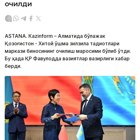
очилди
ASTANА. Кazinform – Алматида бўлажак
Қозоғистон - Хитой қўшма зилзила тадқиқотлари
маркази биносининг очилиш маросими бўлиб ўтди.
Бу ҳақда ҚР Фавқулодда вазиятлар вазирлиги хабар
берди.