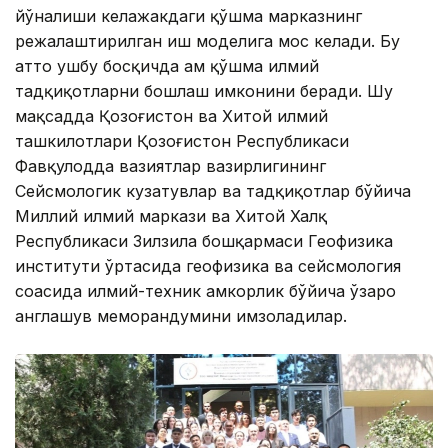
йўналиши келажакдаги қўшма марказнинг
режалаштирилган иш моделига мос келади. Бу
ҳатто ушбу босқичда ҳам қўшма илмий
тадқиқотларни бошлаш имконини беради. Шу
мақсадда Қозоғистон ва Хитой илмий
ташкилотлари Қозоғистон Республикаси
Фавқулодда вазиятлар вазирлигининг
Сейсмологик кузатувлар ва тадқиқотлар бўйича
Миллий илмий маркази ва Хитой Халқ
Республикаси Зилзила бошқармаси Геофизика
институти ўртасида геофизика ва сейсмология
соҳасида илмий-техник ҳамкорлик бўйича ўзаро
англашув меморандумини имзоладилар.