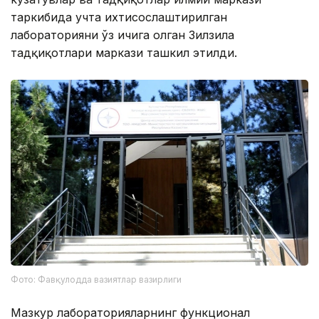
таркибида учта ихтисослаштирилган
лабораторияни ўз ичига олган Зилзила
тадқиқотлари маркази ташкил этилди.
Фото: Фавқулодда вазиятлар вазирлиги
Мазкур лабораторияларнинг функционал