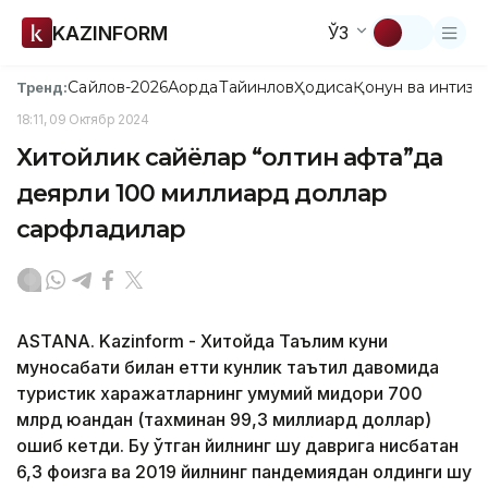
KAZINFORM
ЎЗ
Сайлов-2026
Ақорда
Тайинлов
Ҳодиса
Қонун ва интизо
Тренд:
18:11, 09 Октябр 2024
Хитойлик сайёҳлар “олтин ҳафта”да
деярли 100 миллиард доллар
сарфладилар
ASTANA. Kazinform - Хитойда Таълим куни
муносабати билан етти кунлик таътил давомида
туристик харажатларнинг умумий миқдори 700
млрд юандан (тахминан 99,3 миллиард доллар)
ошиб кетди. Бу ўтган йилнинг шу даврига нисбатан
6,3 фоизга ва 2019 йилнинг пандемиядан олдинги шу