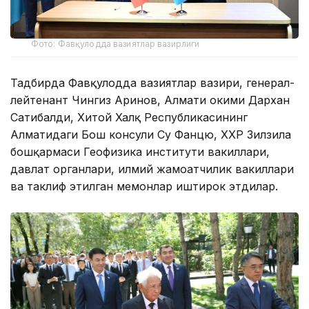
Фото: Фавқулодда вазиятлар вазирлиги
Тадбирда Фавқулодда вазиятлар вазири, генерал-
лейтенант Чингиз Аринов, Алмати ҳокими Дархан
Сатибалди, Хитой Халқ Республикасининг
Алматидаги Бош консули Су Фанцю, ХХР Зилзила
бошқармаси Геофизика институти вакиллари,
давлат органлари, илмий жамоатчилик вакиллари
ва таклиф этилган меҳмонлар иштирок этдилар.