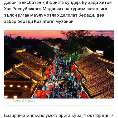
даврига нисбатан 7,9 фоизга кўпдир. Бу ҳақда Хитой
Халқ Республикаси Маданият ва туризм вазирлиги
эълон қилган маълумотлар далолат беради, дея
хабар беради Kazinform мухбири.
Фото: Синьхуа
Вазирликнинг маълумотларига кўра, 1 октябрдан 7