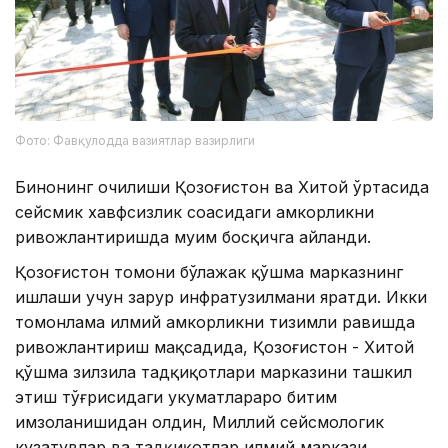
Фото: Фавқулодда вазиятлар вазирлиги
Бинонинг очилиши Қозоғистон ва Хитой ўртасида
сейсмик хавфсизлик соҳасидаги ҳамкорликни
ривожлантиришда муҳим босқичга айланди.
Қозоғистон томони бўлажак қўшма марказнинг
ишлаши учун зарур инфратузилмани яратди. Икки
томонлама илмий ҳамкорликни тизимли равишда
ривожлантириш мақсадида, Қозоғистон - Хитой
қўшма зилзила тадқиқотлари марказини ташкил
этиш тўғрисидаги ҳукуматлараро битим
имзоланишидан олдин, Миллий сейсмологик
кузатувлар ва тадқиқотлар илмий маркази