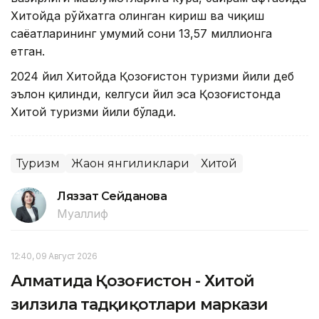
Хитойда рўйхатга олинган кириш ва чиқиш
саёҳатларининг умумий сони 13,57 миллионга
етган.
2024 йил Хитойда Қозоғистон туризми йили деб
эълон қилинди, келгуси йил эса Қозоғистонда
Хитой туризми йили бўлади.
Туризм
Жаҳон янгиликлари
Хитой
Ляззат Сейданова
Муаллиф
12:40, 09 Август 2026
Алматида Қозоғистон - Хитой
зилзила тадқиқотлари маркази