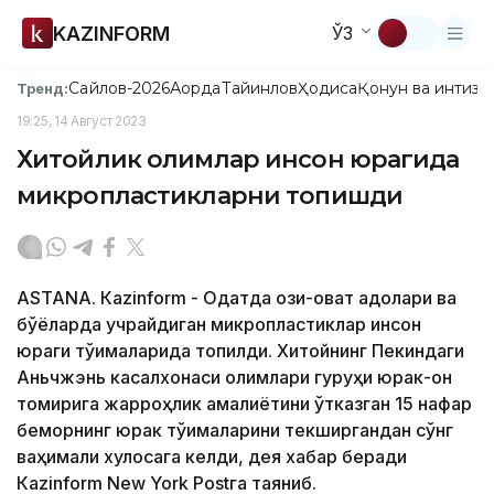
KAZINFORM
ЎЗ
Сайлов-2026
Ақорда
Тайинлов
Ҳодиса
Қонун ва интизо
Тренд:
19:25, 14 Август 2023
Хитойлик олимлар инсон юрагида
микропластикларни топишди
ASTANА. Кazinform - Одатда озиқ-овқат қадоқлари ва
бўёқларда учрайдиган микропластиклар инсон
юраги тўқималарида топилди. Хитойнинг Пекиндаги
Аньчжэнь касалхонаси олимлари гуруҳи юрак-қон
томирига жарроҳлик амалиётини ўтказган 15 нафар
беморнинг юрак тўқималарини текширгандан сўнг
ваҳимали хулосага келди, дея хабар беради
Кazinform New York Postга таяниб.