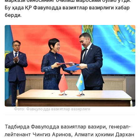
маркази биносининг очилиш маросими бўлиб ўтди.
Бу ҳақда ҚР Фавқулодда вазиятлар вазирлиги хабар
берди.
Фото: Фавқулодда вазиятлар вазирлиги
Тадбирда Фавқулодда вазиятлар вазири, генерал-
лейтенант Чингиз Аринов, Алмати ҳокими Дархан