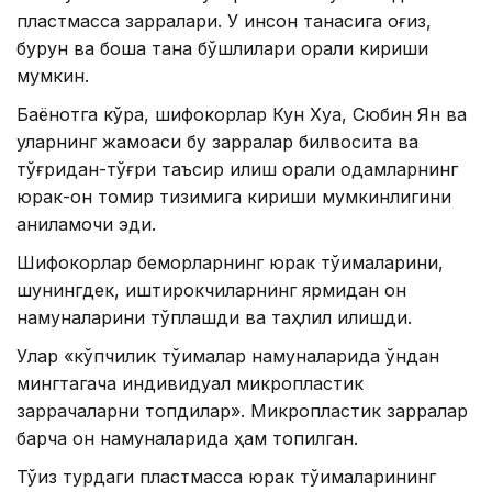
пластмасса зарралари. У инсон танасига оғиз,
бурун ва бошқа тана бўшлиқлари орқали кириши
мумкин.
Баёнотга кўра, шифокорлар Кун Хуа, Сюбин Ян ва
уларнинг жамоаси бу зарралар билвосита ва
тўғридан-тўғри таъсир қилиш орқали одамларнинг
юрак-қон томир тизимига кириши мумкинлигини
аниқламоқчи эди.
Шифокорлар беморларнинг юрак тўқималарини,
шунингдек, иштирокчиларнинг ярмидан қон
намуналарини тўплашди ва таҳлил қилишди.
Улар «кўпчилик тўқималар намуналарида ўндан
мингтагача индивидуал микропластик
заррачаларни топдилар». Микропластик зарралар
барча қон намуналарида ҳам топилган.
Тўққиз турдаги пластмасса юрак тўқималарининг