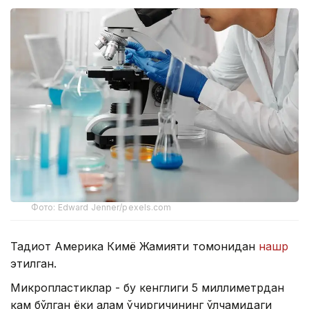
Фото: Edward Jenner/pexels.com
Тадқиқот Америка Кимё Жамияти томонидан
нашр
этилган.
Микропластиклар - бу кенглиги 5 миллиметрдан
кам бўлган ёки қалам ўчиргичининг ўлчамидаги