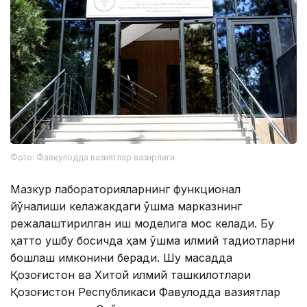
Фото: Фавқулодда вазиятлар вазирлиги
Мазкур лабораторияларнинг функционал
йўналиши келажакдаги қўшма марказнинг
режалаштирилган иш моделига мос келади. Бу
ҳатто ушбу босқичда ҳам қўшма илмий тадқиқотларни
бошлаш имконини беради. Шу мақсадда
Қозоғистон ва Хитой илмий ташкилотлари
Қозоғистон Республикаси Фавқулодда вазиятлар