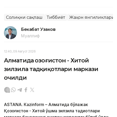
Соғлиқни сақлаш
Тиббиёт
Жаҳон янгиликлари
Бекабат Узаков
Муаллиф
12:40, 09 Август 2026
Алматида Қозоғистон - Хитой
зилзила тадқиқотлари маркази
очилди
ASTANА. Кazinform – Алматида бўлажак
Қозоғистон - Хитой қўшма зилзила тадқиқотлари