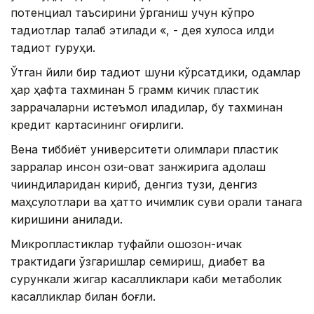
потенциал таъсирини ўрганиш учун кўпроқ
тадқиқотлар талаб этилади «, - дея хулоса қилди
тадқиқот гуруҳи.
Ўтган йили бир тадқиқот шуни кўрсатдики, одамлар
ҳар ҳафта тахминан 5 грамм кичик пластик
заррачаларни истеъмол қиладилар, бу тахминан
кредит картасининг оғирлиги.
Вена тиббиёт университети олимлари пластик
зарралар инсон озиқ-овқат занжирига қадоқлаш
чиқиндиларидан кириб, денгиз тузи, денгиз
маҳсулотлари ва ҳатто ичимлик суви орқали танага
киришини аниқлади.
Микропластиклар туфайли ошқозон-ичак
трактидаги ўзгаришлар семириш, диабет ва
сурункали жигар касалликлари каби метаболик
касалликлар билан боғлиқ.