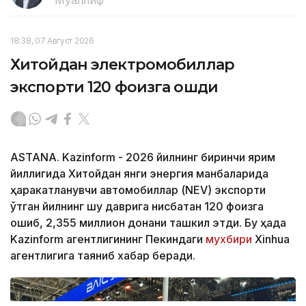
Муаллиф
18:38, 07 Август 2026
Хитойдан электромобиллар
экспорти 120 фоизга ошди
ASTANA. Kazinform - 2026 йилнинг биринчи ярим
йиллигида Хитойдан янги энергия манбаларида
ҳаракатланувчи автомобиллар (NEV) экспорти
ўтган йилнинг шу даврига нисбатан 120 фоизга
ошиб, 2,355 миллион донани ташкил этди. Бу ҳақда
Kazinform агентлигининг Пекиндаги
мухбири
Xinhua
агентлигига таяниб хабар беради.