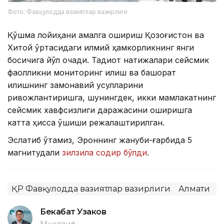
Фото: Фавқулодда вазиятлар вазирлиги
Қўшма лойиҳани амалга ошириш Қозоғистон ва
Хитой ўртасидаги илмий ҳамкорликнинг янги
босқичига йўл очади. Тадқиқот натижалари сейсмик
фаолликни мониторинг қилиш ва башорат
қилишнинг замонавий усулларини
ривожлантиришга, шунингдек, икки мамлакатнинг
сейсмик хавфсизлиги даражасини оширишга
катта ҳисса қўшиши режалаштирилган.
Эслатиб ўтамиз, Эроннинг жануби-ғарбида 5
магнитудали
зилзила содир бўлди
.
ҚР Фавқулодда вазиятлар вазирлиги
Алмати
З
Бекабат Узаков