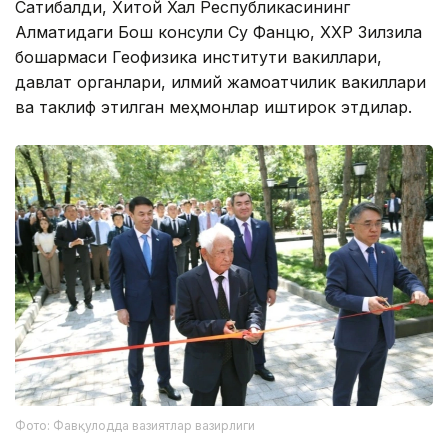
Сатибалди, Хитой Халқ Республикасининг
Алматидаги Бош консули Су Фанцю, ХХР Зилзила
бошқармаси Геофизика институти вакиллари,
давлат органлари, илмий жамоатчилик вакиллари
ва таклиф этилган меҳмонлар иштирок этдилар.
Фото: Фавқулодда вазиятлар вазирлиги