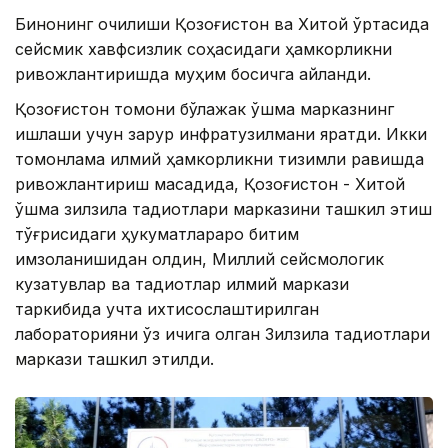
Бинонинг очилиши Қозоғистон ва Хитой ўртасида
сейсмик хавфсизлик соҳасидаги ҳамкорликни
ривожлантиришда муҳим босқичга айланди.
Қозоғистон томони бўлажак қўшма марказнинг
ишлаши учун зарур инфратузилмани яратди. Икки
томонлама илмий ҳамкорликни тизимли равишда
ривожлантириш мақсадида, Қозоғистон - Хитой
қўшма зилзила тадқиқотлари марказини ташкил этиш
тўғрисидаги ҳукуматлараро битим
имзоланишидан олдин, Миллий сейсмологик
кузатувлар ва тадқиқотлар илмий маркази
таркибида учта ихтисослаштирилган
лабораторияни ўз ичига олган Зилзила тадқиқотлари
маркази ташкил этилди.