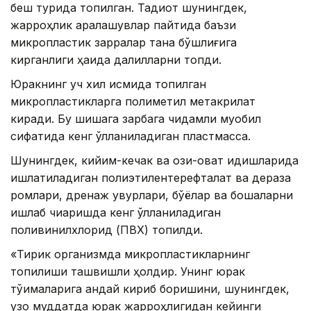
беш турида топилган. Тадқиқот шунингдек,
жарроҳлик аралашувлар пайтида баъзи
микропластик зарралар тана бўшлиғига
кирганлиги ҳақида далилларни топди.
Юракнинг уч хил қисмида топилган
микропластикларга полиметил метакрилат
киради. Бу шишага зарбага чидамли муқобил
сифатида кенг қўлланиладиган пластмасса.
Шунингдек, кийим-кечак ва озиқ-овқат идишларида
ишлатиладиган полиэтилентерефталат ва дераза
ромлари, дренаж қувурлари, бўёқлар ва бошқаларни
ишлаб чиқаришда кенг қўлланиладиган
поливинилхлорид (ПВХ) топилди.
«Тирик организмда микропластикларнинг
топилиши ташвишли ҳолдир. Унинг юрак
тўқималарига қандай кириб боришини, шунингдек,
узоқ муддатда юрак жарроҳлигидан кейинги