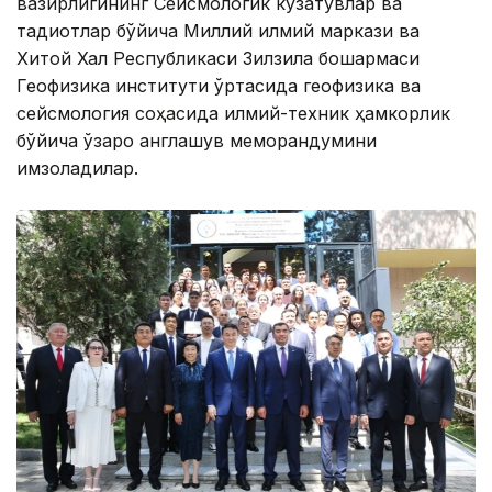
вазирлигининг Сейсмологик кузатувлар ва
тадқиқотлар бўйича Миллий илмий маркази ва
Хитой Халқ Республикаси Зилзила бошқармаси
Геофизика институти ўртасида геофизика ва
сейсмология соҳасида илмий-техник ҳамкорлик
бўйича ўзаро англашув меморандумини
имзоладилар.