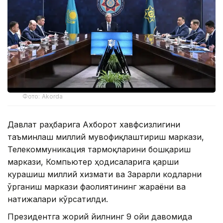
Фото: Akorda
Давлат раҳбарига Ахборот хавфсизлигини
таъминлаш миллий мувофиқлаштириш маркази,
Телекоммуникация тармоқларини бошқариш
маркази, Компьютер ҳодисаларига қарши
курашиш миллий хизмати ва Зарарли кодларни
ўрганиш маркази фаолиятининг жараёни ва
натижалари кўрсатилди.
Президентга жорий йилнинг 9 ойи давомида