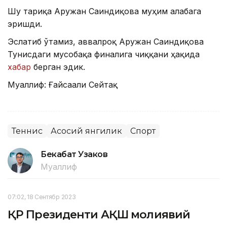
Шу тариқа Аружан Сағиндиқова муҳим ғалабага
эришди.
Эслатиб ўтамиз, аввалроқ Аружан Сағиндиқова
Тунисдаги мусобақа финалига чиққани ҳақида
хабар
берган эдик.
Муаллиф: Ғайсағали Сейтақ
Теннис
Асосий янгилик
Спорт
Бекабат Узаков
Муаллиф
07:02, 18 Сентябр 2023
ҚР Президенти АҚШ молиявий