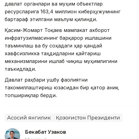
давлат органлари ва муҳим объектлар
ресурсларига 163,4 миллион киберҳужумнинг
бартараф этилгани маълум қилинди.
Қасим-Жомарт Тоқаев мамлакат ахборот
инфратузилмасининг барқарор ишлашини
таъминлаш ва бу соҳадаги ҳар қандай
хавфсизликка таҳдидларни қайтариш
механизмларини ишлаб чиқиш муҳимлигини
таъкидлади.
Давлат раҳбари ушбу фаолиятни
такомиллаштириш юзасидан бир қатор аниқ
топшириқлар берди.
Асосий янгилик
Қозоғистон Президенти
Бекабат Узаков