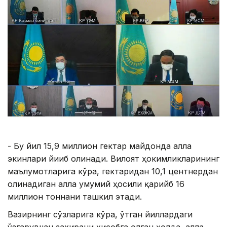
- Бу йил 15,9 миллион гектар майдонда ғалла
экинлари йиғиб олинади. Вилоят ҳокимликларининг
маълумотларига кўра, гектаридан 10,1 центнердан
олинадиган ғалла умумий ҳосили қарийб 16
миллион тоннани ташкил этади.
Вазирнинг сўзларига кўра, ўтган йиллардаги