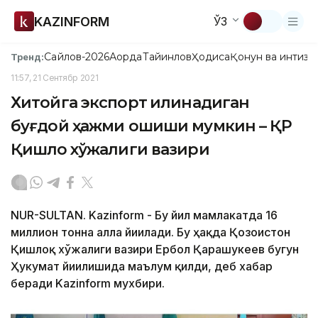
KAZINFORM
ЎЗ
Сайлов-2026
Ақорда
Тайинлов
Ҳодиса
Қонун ва интизо
Тренд:
11:57, 21 Сентябр 2021
Хитойга экспорт қилинадиган
буғдой ҳажми ошиши мумкин – ҚР
Қишлоқ хўжалиги вазири
NUR-SULTAN. Kazinform - Бу йил мамлакатда 16
миллион тонна ғалла йиғилади. Бу ҳақда Қозоғистон
Қишлоқ хўжалиги вазири Ербол Қарашукеев бугун
Ҳукумат йиғилишида маълум қилди, деб хабар
беради Kazinform мухбири.