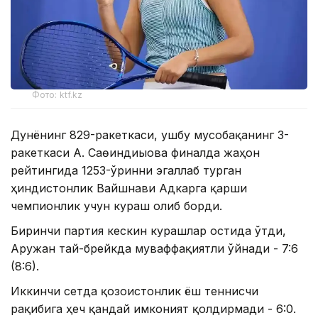
Фото: ktf.kz
Дунёнинг 829-ракеткаси, ушбу мусобақанинг 3-
ракеткаси А. Саөиндиыова финалда жаҳон
рейтингида 1253-ўринни эгаллаб турган
ҳиндистонлик Вайшнави Адкарга қарши
чемпионлик учун кураш олиб борди.
Биринчи партия кескин курашлар остида ўтди,
Аружан тай-брейкда муваффақиятли ўйнади - 7:6
(8:6).
Иккинчи сетда қозоғистонлик ёш теннисчи
рақибига ҳеч қандай имконият қолдирмади - 6:0.