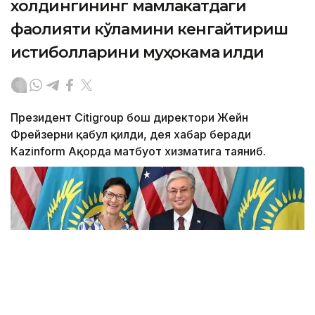
холдингининг мамлакатдаги
фаолияти кўламини кенгайтириш
истиқболларини муҳокама қилди
Президент Citigroup бош директори Жейн
Фрейзерни қабул қилди, дея хабар беради
Кazinform Ақорда матбуот хизматига таяниб.
Фото: Ақорда