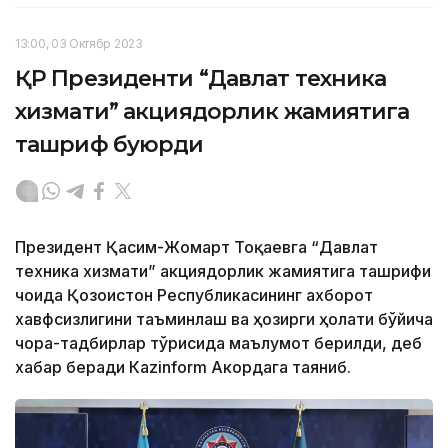
13:00, 03 Октябр 2023
ҚР Президенти “Давлат техника
хизмати” акциядорлик жамиятига
ташриф буюрди
Президент Қасим-Жомарт Тоқаевга “Давлат
техника хизмати” акциядорлик жамиятига ташрифи
чоғида Қозоғистон Республикасининг ахборот
хавфсизлигини таъминлаш ва ҳозирги ҳолати бўйича
чора-тадбирлар тўғрисида маълумот берилди, деб
хабар беради Каzinform Акордага таяниб.