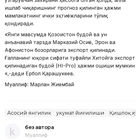
ўзгарувчан захирани ҳисобга олган ҳолда, ғалла
ишлаб чиқаришнинг прогноз қилинган ҳажми
мамлакатнинг ички эҳтиёжларини тўлиқ
қондиради.
«Янги мавсумда Қозоғистон буғдой ва ун
анъанавий тарзда Марказий Осиё, Эрон ва
Aфғонистон бозорларига экспорт қилинади.
Ғалланинг юқори сифати туфайли Хитойга экспорт
қилинадиган буғдой (HI-Pro) ҳажми ошиши мумкин
«,-деди Ербол Қарашукеев.
Муаллиф: Марлан Жиембай
Асосий янгилик
Ҳукумат йиғилиши
Қишлоқ хў
без автора
Муаллиф