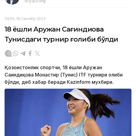
Муаллиф
09:05, 18 Сентябр 2023
18 ёшли Аружан Сағиндиқова
Тунисдаги турнир ғолиби бўлди
Қозоғистонлик спортчи, 18 ёшли Аружан
Сағиндиқова Монастир (Тунис) ITF турнири ғолиби
бўлди, деб хабар беради Каzinform мухбири.