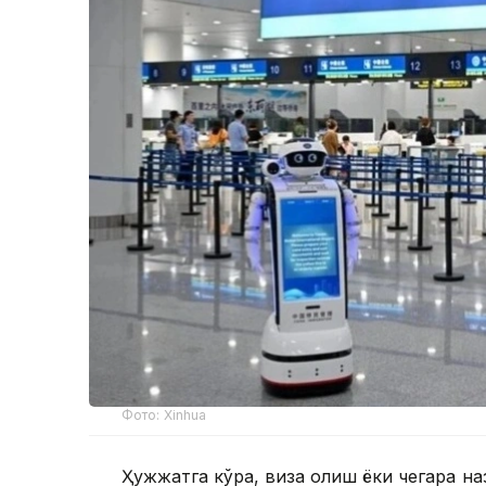
Фото: Xinhua
Ҳужжатга кўра, виза олиш ёки чегара наз