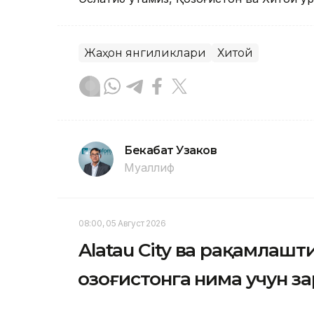
Жаҳон янгиликлари
Хитой
Бекабат Узаков
Муаллиф
08:00, 05 Август 2026
Alatau City ва рақамлаш
Қозоғистонга нима учун з