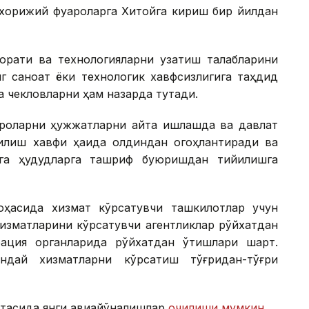
 хорижий фуқароларга Хитойга кириш бир йилдан
зорати ва технологияларни узатиш талабларини
нг саноат ёки технологик хавфсизлигига таҳдид
а чекловларни ҳам назарда тутади.
ароларни ҳужжатларни қайта ишлашда ва давлат
қилиш хавфи ҳақида олдиндан огоҳлантиради ва
эга ҳудудларга ташриф буюришдан тийилишга
оҳасида хизмат кўрсатувчи ташкилотлар учун
хизматларини кўрсатувчи агентликлар рўйхатдан
ация органларида рўйхатдан ўтишлари шарт.
ндай хизматларни кўрсатиш тўғридан-тўғри
ртасида янги авиайўналишлар
очилиши мумкин
.