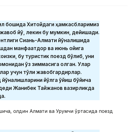
 Йил бошида Хитойдаги ҳамкасбларимиз
жавоб йўқ, лекин бу мумкин, дейишади.
ентлиги Сиань-Алмати йўналишида
ишдан манфаатдор ва июнь ойига
изки, бу туристик поезд бўлиб, уни
омонидан ўз зиммасига олган. Улар
лар учун тўлиқ жавобгардирлар.
 йўналишларини йўлга қўйиш бўйича
 деди Жанибек Тайжанов вазирликда
а.
шича, олдин Алмати ва Урумчи ўртасида поезд