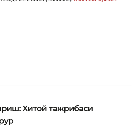
тириш: Хитой тажрибаси
арур