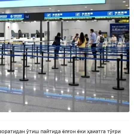
оратидан ўтиш пайтида ёлғон ёки ҳақиқатга тўғри