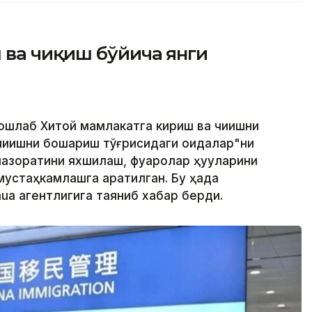
 ва чиқиш бўйича янги
ошлаб Хитой мамлакатга кириш ва чиқишни
чиқишни бошқариш тўғрисидаги қоидалар"ни
азоратини яхшилаш, фуқаролар ҳуқуқларини
устаҳкамлашга қаратилган. Бу ҳақда
ua агентлигига таяниб хабар берди.