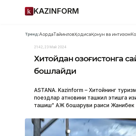
KAZINFORM
Ақорда
Тайинлов
Ҳодиса
Қонун ва интизом
Ко
Тренд:
21:42, 23 Май 2024
Хитойдан Қозоғистонга с
бошлайди
ASTANA. Kazinform – Хитойнинг тури
поездлар қатновини ташкил этишга қиз
ташиш” АЖ бошқаруви раиси Жанибек 