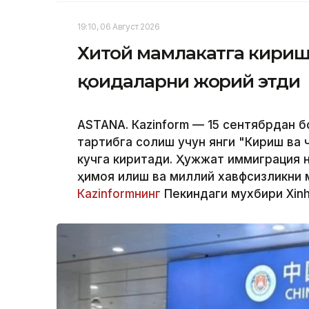
19:10, 06 Август 2026
Хитой мамлакатга кириш
қоидаларни жорий этди
ASTANА. Кazinform — 15 сентябрдан б
тартибга солиш учун янги "Кириш ва 
кучга киритади. Ҳужжат иммиграция н
ҳимоя қилиш ва миллий хавфсизликни м
Кazinformнинг
Пекиндаги мухбири Xinh