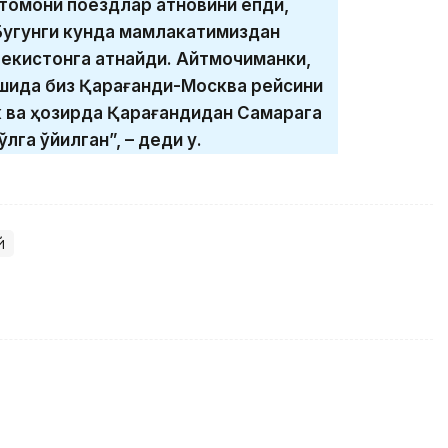
 томони поездлар қатновини ёпди,
. Бугунги кунда мамлакатимиздан
екистонга қатнайди. Айтмоқчиманки,
ошида биз Қарағанди-Москва рейсини
 ва ҳозирда Қарағандидан Самарага
лга қўйилган”, – деди у.
й