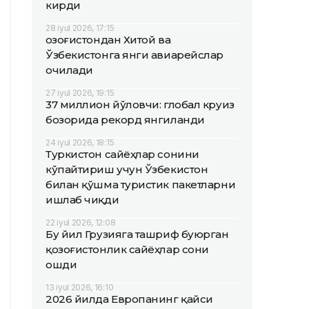
кирди
28 iyul 2026, 17:15
Қозоғистондан Хитой ва
Ўзбекистонга янги авиарейслар
очилади
27 iyul 2026, 19:15
37 миллион йўловчи: глобал круиз
бозорида рекорд янгиланди
24 iyul 2026, 18:15
Туркистон сайёҳлар сонини
кўпайтириш учун Ўзбекистон
билан қўшма туристик пакетларни
ишлаб чиқди
22 iyul 2026, 12:08
Бу йил Грузияга ташриф буюрган
қозоғистонлик сайёҳлар сони
ошди
13 iyul 2026, 16:10
2026 йилда Европанинг қайси