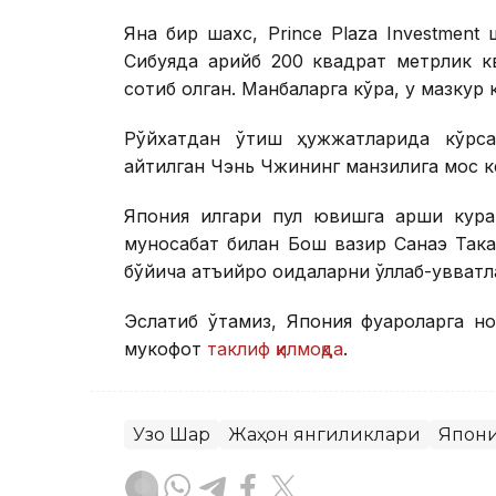
Яна бир шахс, Prince Plaza Investment
Сибуяда қарийб 200 квадрат метрлик к
сотиб олган. Манбаларга кўра, у мазкур
Рўйхатдан ўтиш ҳужжатларида кўрсат
айтилган Чэнь Чжининг манзилига мос к
Япония илгари пул ювишга қарши кура
муносабат билан Бош вазир Санаэ Так
бўйича қатъийроқ қоидаларни қўллаб-қувватл
Эслатиб ўтамиз, Япония фуқароларга н
мукофот
таклиф қилмоқда
.
Узоқ Шарқ
Жаҳон янгиликлари
Япон