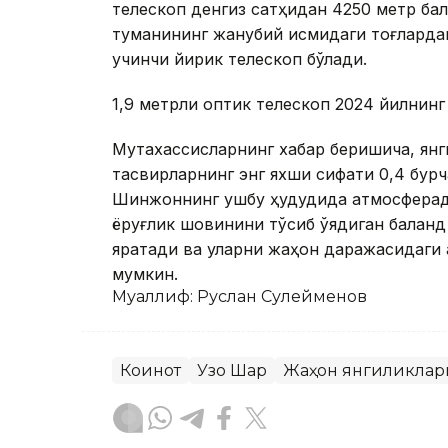
телескоп денгиз сатҳидан 4250 метр б
туманининг жанубий қисмидаги тоғларда
учинчи йирик телескоп бўлади.
1,9 метрли оптик телескоп 2024 йилнин
Мутахассисларнинг хабар беришича, янг
тасвирларнинг энг яхши сифати 0,4 бур
Шинжоннинг ушбу ҳудудида атмосферада
ёруғлик шовқинини тўсиб қўядиган баланд
яратади ва уларни жаҳон даражасидаги 
мумкин.
Муаллиф: Руслан Сулейменов
Коинот
Узоқ Шарқ
Жаҳон янгиликлар