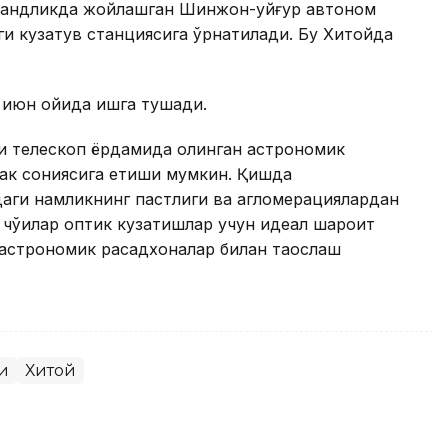
аландликда жойлашган Шинжон-уйғур автоном
ги кузатув станциясига ўрнатилади. Бу Хитойда
г июн ойида ишга тушади.
и телескоп ёрдамида олинган астрономик
чак сониясига етиши мумкин. Қишда
ги намликнинг пастлиги ва агломерациялардан
 чўққилар оптик кузатишлар учун идеал шароит
астрономик расадхоналар билан таққослаш
и
Хитой