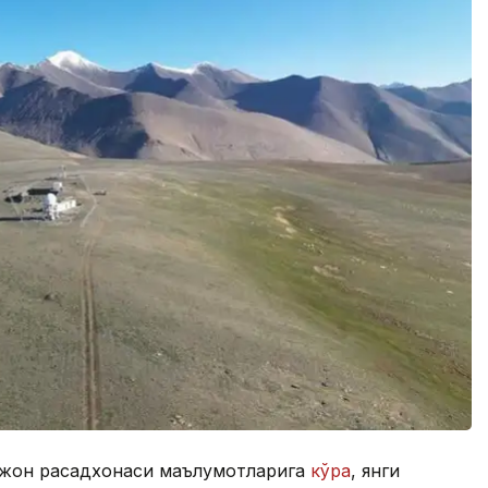
жон расадхонаси маълумотларига
кўра
, янги