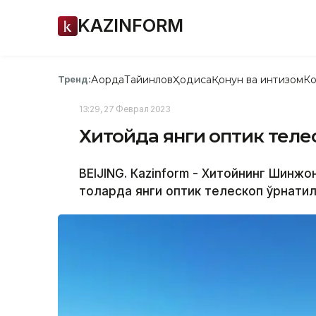
KAZINFORM
Ақорда
Тайинлов
Ҳодиса
Қонун ва интизом
Ко
Тренд:
13:29, 27 Феврал 2023
Хитойда янги оптик тел
BEIJING. Кazinform - Хитойнинг Шинж
тоғларда янги оптик телескоп ўрнати