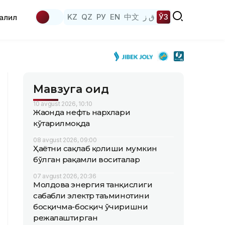
KZ
QZ
РУ
EN
中文
ق ز
ЎЗ
аҳлил
Мавзуга оид
10 avgust 2026, 10:10
Жаҳонда нефть нархлари
кўтарилмоқда
08 avgust 2026, 09:00
Ҳаётни сақлаб қолиши мумкин
бўлган рақамли воситалар
07 avgust 2026, 20:36
Молдова энергия танқислиги
сабабли электр таъминотини
босқичма-босқич ўчиришни
режалаштирган