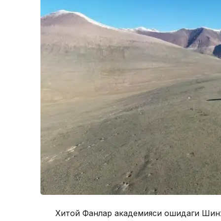
Хитой Фанлар академияси қошидаги Шин