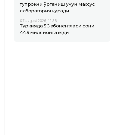
тупроқни ўрганиш учун махсус
лаборатория қуради
07 avgust 2026, 12:38
Туркияда 5G абонентлари сони
44,5 миллионга етди