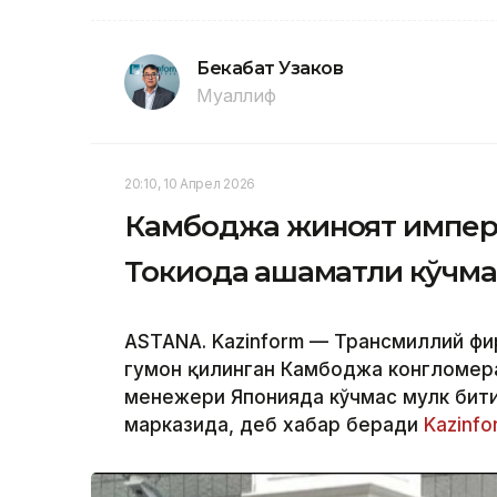
Бекабат Узаков
Муаллиф
20:10, 10 Апрел 2026
Камбоджа жиноят импер
Токиода ҳашаматли кўчма
ASTANA. Kazinform — Трансмиллий ф
гумон қилинган Камбоджа конгломерат
менежери Японияда кўчмас мулк бити
марказида, деб хабар беради
Kazinfo