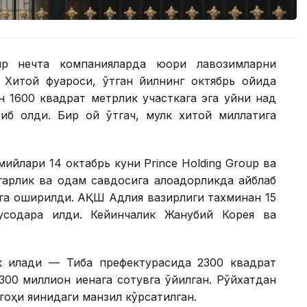
ир нечта компанияларда юқори лавозимларни
 Хитой фуқароси, ўтган йилнинг октябрь ойида
 1600 квадрат метрлик участкага эга уйни нақд
тиб олди. Бир ой ўтгач, мулк хитой миллатига
йлари 14 октабрь куни Prince Holding Group ва
гарлик ва одам савдосига алоқадорликда айблаб
лга оширилди. АҚШ Адлия вазирлиги тахминан 15
содара қилди. Кейинчалик Жанубий Корея ва
 қилади — Тиба префектурасида 2300 квадрат
300 миллион иенага сотувга қўйилган. Рўйхатдан
оҳи яқинидаги манзил кўрсатилган.