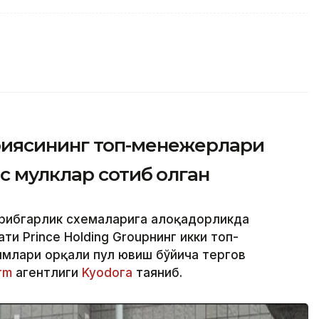
иясининг топ-менежерлари
с мулклар сотиб олган
ирибгарлик схемаларига алоқадорликда
и Prince Holding Groupнинг икки топ-
млари орқали пул ювиш бўйича тергов
rm
агентлиги
Kyodoга
таяниб.