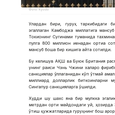
Фото: Kyodo
Улардан бири, гуруҳ таркибидаги б
эгаллаган Камбоджа миллатига мансуб
Токионинг Сугинами туманида тахминан
пулга 800 миллион иенадан ортиққа со
мансуб бошқа бир кишига қайта сотилди.
Бу келишув АҚШ ва Буюк Британия расми
унинг раиси Чэнь Чжини халқаро фириб
санкциялар қўллаганидан кўп ўтмай ама
миллиард долларлик биткоинларни му
Сингапур санкцияларга қўшилди.
Худди шу шахс яна бир мулкка эгалик
метрдан ортиқ майдондаги уй, ҳозирда 
ўтиш ҳужжатларида гуруҳнинг бош қарорг