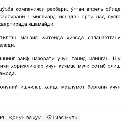
 шўъба компанияси раҳбари, ўтган апрель ойида
вартирани 1 миллиард иенадан ортиқ нақд пулга
 квартирада яшамайди.
илган манзил Хитойда ҳибсда сақланаётгани
елади.
шнинг заиф назорати учун танқид қилинган. Шу
аичи хорижликлар учун кўчмас мулк сотиб олиш
амоқда.
оқонуний ишчилар ҳақида маълумот бергани учун
ия
Қонун ва ҳуқуқ
Кўчмас мулк