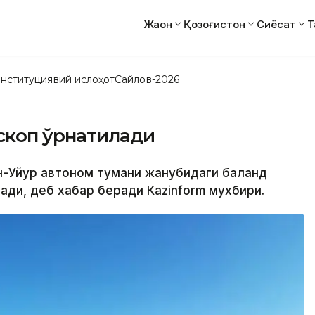
Жаҳон
Қозоғистон
Сиёсат
Т
нституциявий ислоҳот
Сайлов-2026
ескоп ўрнатилади
он-Уйғур автоном тумани жанубидаги баланд
лади, деб хабар беради Кazinform мухбири.