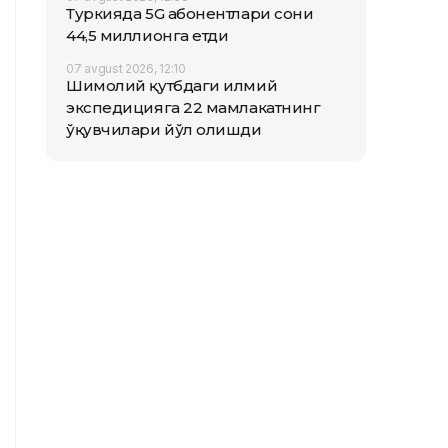
Туркияда 5G абонентлари сони
44,5 миллионга етди
07 avgust 2026, 12:10
Шимолий қутбдаги илмий
экспедицияга 22 мамлакатнинг
ўқувчилари йўл олишди