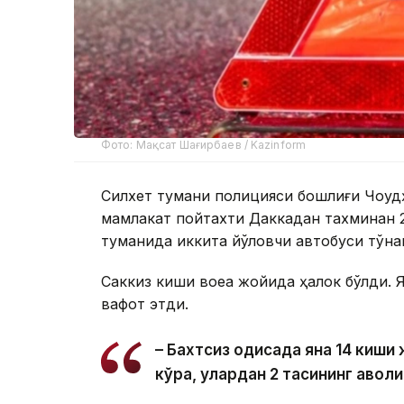
Фото: Мақсат Шағирбаев / Kazinform
Силхет тумани полицияси бошлиғи Чоудҳ
мамлакат пойтахти Даккадан тахминан 
туманида иккита йўловчи автобуси тўқн
Саккиз киши воқеа жойида ҳалок бўлди.
вафот этди.
– Бахтсиз ҳодисада яна 14 киш
кўра, улардан 2 тасининг аҳволи