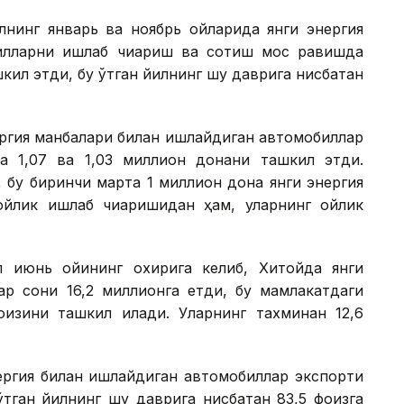
нинг январь ва ноябрь ойларида янги энергия
илларни ишлаб чиқариш ва сотиш мос равишда
кил этди, бу ўтган йилнинг шу даврига нисбатан
ергия манбалари билан ишлайдиган автомобиллар
 1,07 ва 1,03 миллион донани ташкил этди.
 бу биринчи марта 1 миллион дона янги энергия
йлик ишлаб чиқаришидан ҳам, уларнинг ойлик
л июнь ойининг охирига келиб, Хитойда янги
ар сони 16,2 миллионга етди, бу мамлакатдаги
изини ташкил қилади. Уларнинг тахминан 12,6
нергия билан ишлайдиган автомобиллар экспорти
ўтган йилнинг шу даврига нисбатан 83,5 фоизга