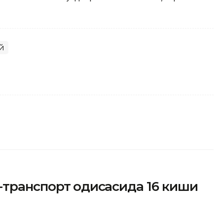
й
транспорт ҳодисасида 16 киши