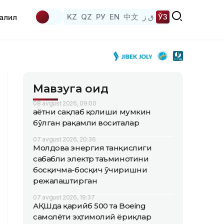
KZ
QZ
РУ
EN
中文
ق ز
ЎЗ
аҳлил
Мавзуга оид
08 avgust 2026, 09:00
Ҳаётни сақлаб қолиши мумкин
бўлган рақамли воситалар
07 avgust 2026, 20:36
Молдова энергия танқислиги
сабабли электр таъминотини
босқичма-босқич ўчиришни
режалаштирган
07 avgust 2026, 19:37
АҚШда қарийб 500 та Boeing
самолёти эҳтимолий ёриқлар