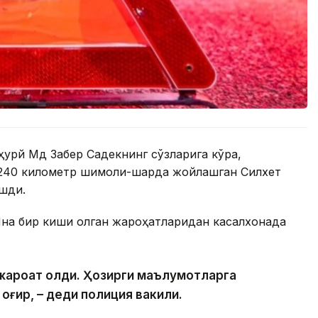
урй Мд Забер Садекнинг сўзларига кўра,
240 километр шимоли-шарқда жойлашган Силхет
ашди.
 Яна бир киши олган жароҳатларидан касалхонада
и жароҳат олди. Ҳозирги маълумотларга
 оғир, – деди полиция вакили.