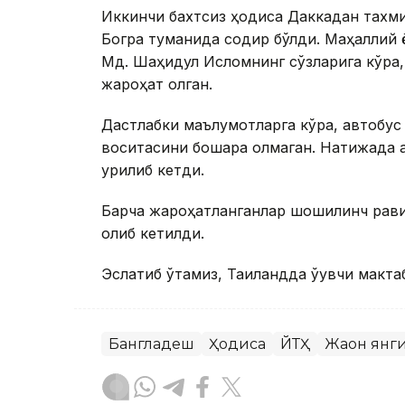
Иккинчи бахтсиз ҳодиса Даккадан тахм
Богра туманида содир бўлди. Маҳаллий 
Мд. Шаҳидул Исломнинг сўзларига кўра,
жароҳат олган.
Дастлабки маълумотларга кўра, автобус
воситасини бошқара олмаган. Натижада а
урилиб кетди.
Барча жароҳатланганлар шошилинч рави
олиб кетилди.
Эслатиб ўтамиз, Таиландда ўқувчи макта
Бангладеш
Ҳодиса
ЙТҲ
Жаҳон янг