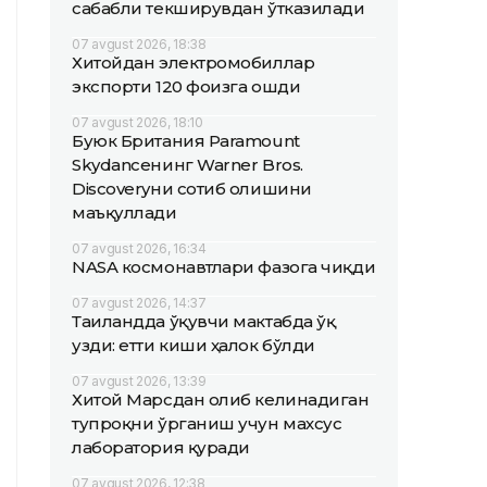
сабабли текширувдан ўтказилади
07 avgust 2026, 18:38
Хитойдан электромобиллар
экспорти 120 фоизга ошди
07 avgust 2026, 18:10
Буюк Британия Paramount
Skydanceнинг Warner Bros.
Discoveryни сотиб олишини
маъқуллади
07 avgust 2026, 16:34
NASA космонавтлари фазога чиқди
07 avgust 2026, 14:37
Таиландда ўқувчи мактабда ўқ
узди: етти киши ҳалок бўлди
07 avgust 2026, 13:39
Хитой Марсдан олиб келинадиган
тупроқни ўрганиш учун махсус
лаборатория қуради
07 avgust 2026, 12:38