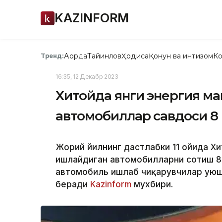
KAZINFORM
Ақорда
Тайинлов
Ҳодиса
Қонун ва интизом
Ко
Тренд:
16:35, 12 Декабр 2023
Хитойда янги энергия м
автомобиллар савдоси 8
Жорий йилнинг дастлабки 11 ойида Х
ишлайдиган автомобилларни сотиш 8 
автомобиль ишлаб чиқарувчилар уюш
беради
Kazinform
мухбири.