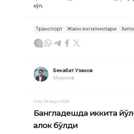
кўп.
Транспорт
Жаҳон янгиликлари
Хито
Бекабат Узаков
Муаллиф
11:36, 08 Август 2026
Бангладешда иккита йўл-
ҳалок бўлди