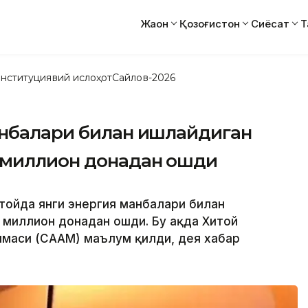
Жаҳон
Қозоғистон
Сиёсат
Т
нституциявий ислоҳот
Сайлов-2026
анбалари билан ишлайдиган
 миллион донадан ошди
итойда янги энергия манбалари билан
миллион донадан ошди. Бу ҳақда Хитой
маси (CААМ) маълум қилди, дея хабар