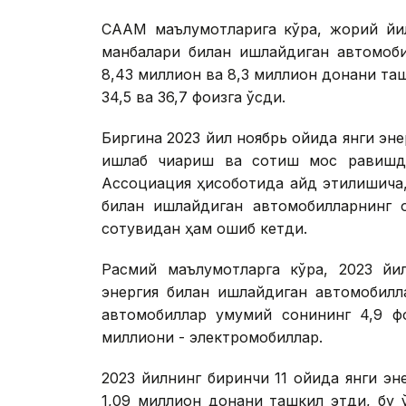
CААМ маълумотларига кўра, жорий йил
манбалари билан ишлайдиган автомоб
8,43 миллион ва 8,3 миллион донани таш
34,5 ва 36,7 фоизга ўсди.
Биргина 2023 йил ноябрь ойида янги эн
ишлаб чиқариш ва сотиш мос равишда
Ассоциация ҳисоботида қайд этилишича,
билан ишлайдиган автомобилларнинг о
сотувидан ҳам ошиб кетди.
Расмий маълумотларга кўра, 2023 йи
энергия билан ишлайдиган автомобилл
автомобиллар умумий сонининг 4,9 фо
миллиони - электромобиллар.
2023 йилнинг биринчи 11 ойида янги э
1,09 миллион донани ташкил этди, бу 