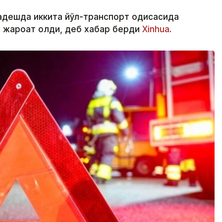
адешда иккита йўл-транспорт ҳодисасида
и жароҳат олди, деб хабар берди
Xinhua
.