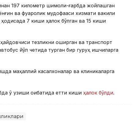
инан 197 километр шимоли-ғарбда жойлашган
ёнғин ва фуқаролик мудофааси хизмати вакили
 ҳодисада 7 киши ҳалок бўлган ва 15 киши
 ҳайдовчиси тезликни оширган ва транспорт
втобус йўл четида турган бир гуруҳ ишчиларга
шда маҳаллий касалхоналар ва клиникаларга
бда ўқ узиши оқибатида етти киши
ҳалок бўлди
.
иликлари