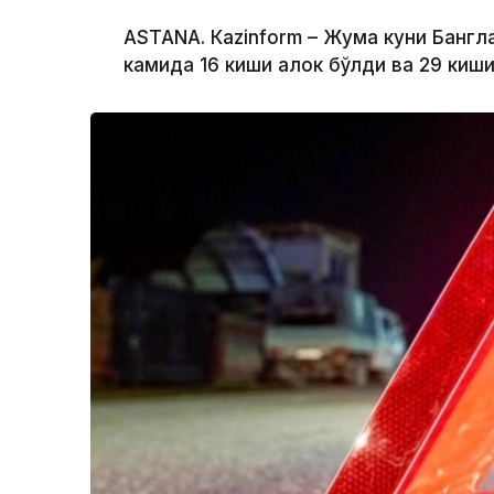
ASTANА. Кazinform – Жума куни Бангл
камида 16 киши ҳалок бўлди ва 29 киш