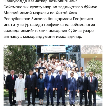
Фавқулодда вазиятлар вазирлигининг
Сейсмологик кузатувлар ва тадқиқотлар бўйича
Миллий илмий маркази ва Хитой Халқ
Республикаси Зилзила бошқармаси Геофизика
институти ўртасида геофизика ва сейсмология
соҳасида илмий-техник ҳамкорлик бўйича ўзаро
англашув меморандумини имзоладилар.