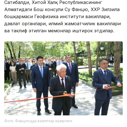
Сатибалди, Хитой Халқ Республикасининг
Алматидаги Бош консули Су Фанцю, ХХР Зилзила
бошқармаси Геофизика институти вакиллари,
давлат органлари, илмий жамоатчилик вакиллари
ва таклиф этилган меҳмонлар иштирок этдилар.
Фото: Фавқулодда вазиятлар вазирлиги