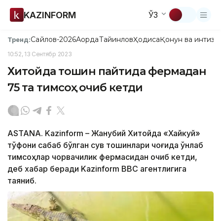
KAZINFORM
ЎЗ
Сайлов-2026
Ақорда
Тайинлов
Ҳодиса
Қонун ва интизо
Тренд:
10:52, 13 Сентябр 2023
Хитойда тошқин пайтида фермадан
75 та тимсоҳ қочиб кетди
ASTANA. Kazinform – Жанубий Хитойда «Хайкуй»
тўфони сабаб бўлган сув тошқинлари чоғида ўнлаб
тимсоҳлар чорвачилик фермасидан қочиб кетди,
деб хабар беради Kazinform ВВC агентлигига
таяниб.