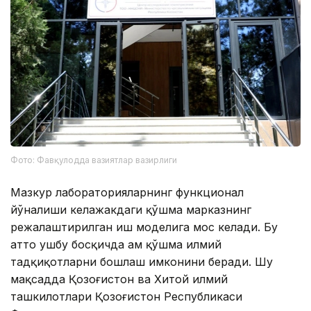
Фото: Фавқулодда вазиятлар вазирлиги
Мазкур лабораторияларнинг функционал
йўналиши келажакдаги қўшма марказнинг
режалаштирилган иш моделига мос келади. Бу
ҳатто ушбу босқичда ҳам қўшма илмий
тадқиқотларни бошлаш имконини беради. Шу
мақсадда Қозоғистон ва Хитой илмий
ташкилотлари Қозоғистон Республикаси