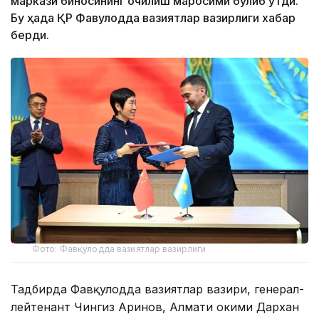
маркази биносининг очилиш маросими бўлиб ўтди.
Бу ҳақда ҚР Фавқулодда вазиятлар вазирлиги хабар
берди.
Фото: Фавқулодда вазиятлар вазирлиги
Тадбирда Фавқулодда вазиятлар вазири, генерал-
лейтенант Чингиз Аринов, Алмати ҳокими Дархан