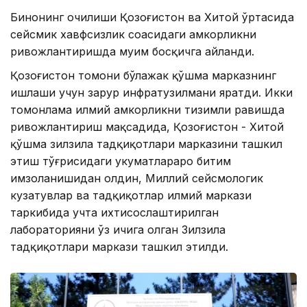
Бинонинг очилиши Қозоғистон ва Хитой ўртасида
сейсмик хавфсизлик соҳасидаги ҳамкорликни
ривожлантиришда муҳим босқичга айланди.
Қозоғистон томони бўлажак қўшма марказнинг
ишлаши учун зарур инфратузилмани яратди. Икки
томонлама илмий ҳамкорликни тизимли равишда
ривожлантириш мақсадида, Қозоғистон - Хитой
қўшма зилзила тадқиқотлари марказини ташкил
этиш тўғрисидаги ҳукуматлараро битим
имзоланишидан олдин, Миллий сейсмологик
кузатувлар ва тадқиқотлар илмий маркази
таркибида учта ихтисослаштирилган
лабораторияни ўз ичига олган Зилзила
тадқиқотлари маркази ташкил этилди.