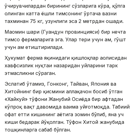
ўчирувчилардан бирининг сўзларига кўра, қўлга
олинган катта ёшли тимсоҳнинг ўртача вазни
тахминан 75 кг, узунлиги эса 2 метрдан ошади.
Маомин шаҳри (Гуандун провинцияси) бир нечта
тимсоҳ фермаларига эга. Улар тери учун ҳам, гўшт
учун ҳам етиштирилади.
Ҳукумат ферма яқинидаги қишлоқлар аҳолисидан
хавфсизлик нуқтаи назаридан уйларини тарк
этмасликни сўраган.
Эслатиб ўтамиз, Гонконг, Тайван, Япония ва
Хитойнинг бир қисмини аллақачон босиб ўтган
«Хайкуй» тўфони Жанубий Осиёда бир ҳафтадан
кўпроқ вақт давомида ваҳима уйғотмоқда. Табиий
офат етти кишининг ҳаётига зомин бўлиб, яна уч
киши бедарак йўқолган. Тўфон Хитой жанубида
тошқинларга сабаб бўлган.