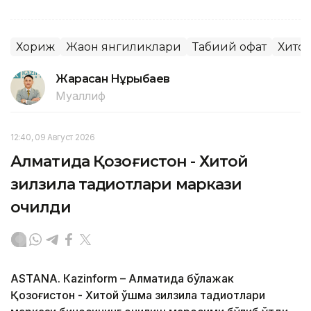
Хориж
Жаҳон янгиликлари
Табиий офат
Хито
Жарасқан Нұрыбаев
Муаллиф
12:40, 09 Август 2026
Алматида Қозоғистон - Хитой
зилзила тадқиқотлари маркази
очилди
ASTANА. Кazinform – Алматида бўлажак
Қозоғистон - Хитой қўшма зилзила тадқиқотлари