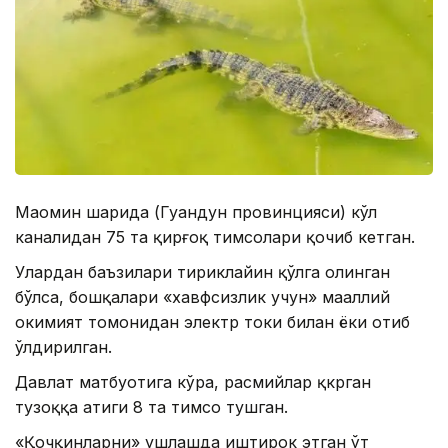
Маомин шаҳрида (Гуандун провинцияси) кўл
каналидан 75 та қирғоқ тимсоҳлари қочиб кетган.
Улардан баъзилари тириклайин қўлга олинган
бўлса, бошқалари «хавфсизлик учун» маҳаллий
ҳокимият томонидан электр токи билан ёки отиб
ўлдирилган.
Давлат матбуотига кўра, расмийлар қкрган
тузоққа атиги 8 та тимсоҳ тушган.
«Қочқинларни» ушлашда иштирок этган ўт