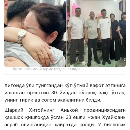
Фото: ижтимоий тармоқлардан олинди
Хитойда ўғли туғилгандан кўп ўтмай вафот этганига
ишонган эр-хотин 30 йилдан кўпроқ вақт ўтгач,
унинг тирик ва соғлом эканлигини билди.
Шарқий Хитойнинг Аньхой провинциясидаги
қашшоқ қишлоқда ўсган 33 ёшли Чжан Хуайюань
асраб олинганидан ҳайратда қолди. У биологик