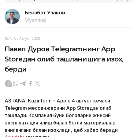
Бекабат Узаков
Муаллиф
15:15, 05 Август 2026
Павел Дуров Telegramнинг App
Storeдан олиб ташланишига изоҳ
берди
ASTANА. Кazinform – Apple 4 август кечаси
Telegram мессенжерини App Storeдан олиб
ташлади. Компания буни болаларни жинсий
эксплуатация қилиш билан боғлиқ материаллар
аниқлангани билан изоҳлади, деб хабар беради