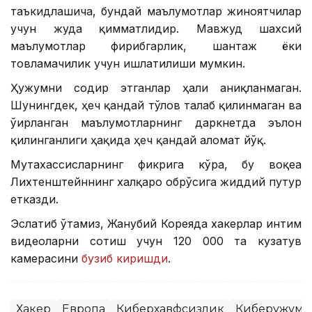
таъкидлашича, бундай маълумотлар жиноятчилар
учун жуда қимматлидир. Мавжуд шахсий
маълумотлар фирибгарлик, шантаж ёки
товламачилик учун ишлатилиши мумкин.
Ҳужумни содир этганлар ҳали аниқланмаган.
Шунингдек, ҳеч қандай тўлов талаб қилинмаган ва
ўғирланган маълумотларнинг даркнетда эълон
қилинганлиги ҳақида ҳеч қандай аломат йўқ.
Мутахассисларнинг фикрига кўра, бу воқеа
Лихтенштейннинг халқаро обрўсига жиддий путур
етказди.
Эслатиб ўтамиз, Жанубий Кореяда хакерлар интим
видеоларни сотиш учун 120 000 та кузатув
камерасини
бузиб киришди
.
Хакер
Европа
Киберхавфсизлик
Киберҳужум