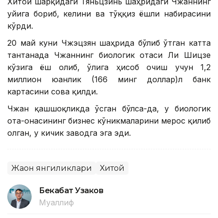
Хитой шарқидаги Тяньцзинь шаҳридаги Чжаннинг
уйига бориб, келини ва тўққиз ёшли набирасини
кўрди.
20 май куни Чжэцзян шаҳрида бўлиб ўтган катта
тантанада Чжаннинг биологик отаси Ли Шицзе
кўзига ёш олиб, ўғлига ҳисоб очиш учун 1,2
миллион юанлик (166 минг доллар)л банк
картасини совға қилди.
Чжан қашшоқликда ўсган бўлса-да, у биологик
ота-онасининг бизнес кўникмаларини мерос қилиб
олган, у кичик заводга эга эди.
Жаҳон янгиликлари
Хитой
Бекабат Узаков
Муаллиф