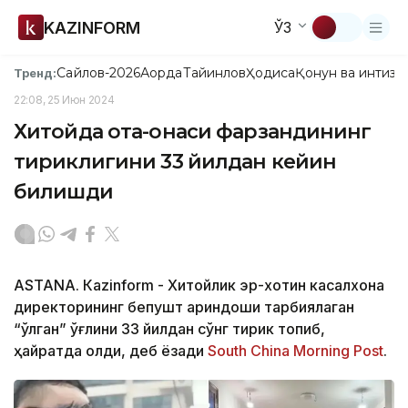
KAZINFORM
ЎЗ
Сайлов-2026
Ақорда
Тайинлов
Ҳодиса
Қонун ва интизо
Тренд:
22:08, 25 Июн 2024
Хитойда ота-онаси фарзандининг
тириклигини 33 йилдан кейин
билишди
ASTANA. Кazinform - Хитойлик эр-хотин касалхона
директорининг бепушт қариндоши тарбиялаган
“ўлган” ўғлини 33 йилдан сўнг тирик топиб,
ҳайратда қолди, деб ёзади
South China Morning Post
.