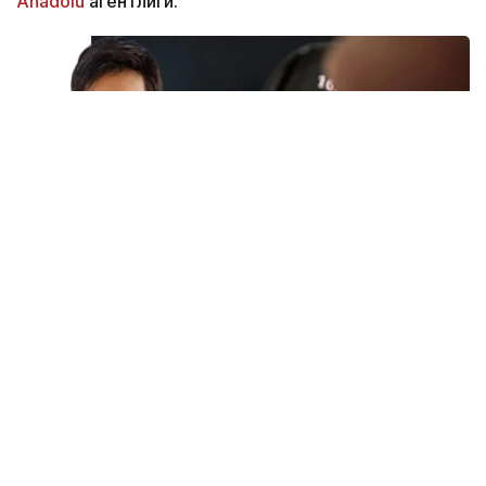
Аnadolu
агентлиги.
Фото: Canva / Kazinform
Telegram асосчиларидан бири Павел Дуров
мессенжернинг олиб ташланишига
“фирибгарлар”нинг хатти-ҳаракатлари сабаб
бўлганини айтди.