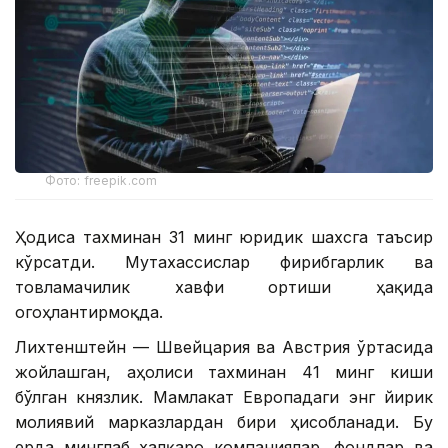
Фото: freepik.com
Ҳодиса тахминан 31 минг юридик шахсга таъсир
кўрсатди. Мутахассислар фирибгарлик ва
товламачилик хавфи ортиши ҳақида
огоҳлантирмоқда.
Лихтенштейн — Швейцария ва Австрия ўртасида
жойлашган, аҳолиси тахминан 41 минг киши
бўлган князлик. Мамлакат Европадаги энг йирик
молиявий марказлардан бири ҳисобланади. Бу
ерда минглаб халқаро компаниялар, фондлар ва