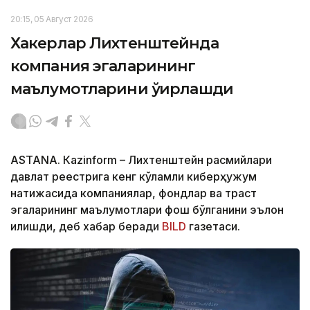
20:15, 05 Август 2026
Хакерлар Лихтенштейнда
компания эгаларининг
маълумотларини ўғирлашди
ASTANА. Кazinform – Лихтенштейн расмийлари
давлат реестрига кенг кўламли киберҳужум
натижасида компаниялар, фондлар ва траст
эгаларининг маълумотлари фош бўлганини эълон
қилишди, деб хабар беради
BILD
газетаси.