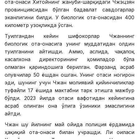
ота-онаси Хитойнинг жануби-шарқидаги Чжэцзян
провинциясидан бўлган бадавлат савдогарлар
эканлигини билди. У биологик ота-онасидан 400
километр узоқликда ўсган.
Туғилгандан кейин шифокорлар Чжаннинг
биологик ота-онасига унинг муддатидан олдин
туғилганини айтишди. Аммо, аслида, чақалоқ
касалхона директорининг ҳомиладор бўла
олмаган қариндошига берилган. Фарзанд асраб
олувчилар 50 ёшдан ошган. Унинг отаси ногирон
эди, шунинг учун Чжан молиявий қийинчиликлар
туфайли 17 ёшида мактабни тарк этишга мажбур
бўлди. 2023 йилда отаси вафотидан кейингина
асраб олинган она ўғлига ўзиники эмаслигини
айтди.
Чжан шу йилнинг май ойида полиция ёрдамида
ҳақиқий ота-онаси билан учрашди. Ли оиласи