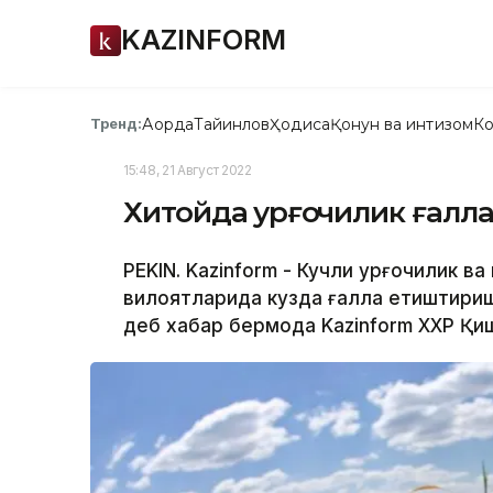
KAZINFORM
Ақорда
Тайинлов
Ҳодиса
Қонун ва интизом
Ко
Тренд:
15:48, 21 Август 2022
Хитойда қурғоқчилик ғалл
PEKIN. Kazinform - Кучли қурғоқчилик 
вилоятларида кузда ғалла етиштири
деб хабар бермоқда Kazinform ХХР Қиш