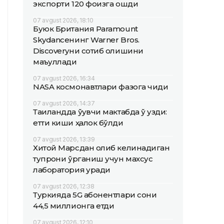
экспорти 120 фоизга ошди
07 avgust 2026, 18:10
Буюк Британия Paramount
Skydanceнинг Warner Bros.
Discoveryни сотиб олишини
маъқуллади
07 avgust 2026, 16:34
NASA космонавтлари фазога чиқди
07 avgust 2026, 14:37
Таиландда ўқувчи мактабда ўқ узди:
етти киши ҳалок бўлди
07 avgust 2026, 13:39
Хитой Марсдан олиб келинадиган
тупроқни ўрганиш учун махсус
лаборатория қуради
07 avgust 2026, 12:38
Туркияда 5G абонентлари сони
44,5 миллионга етди
07 avgust 2026, 12:10