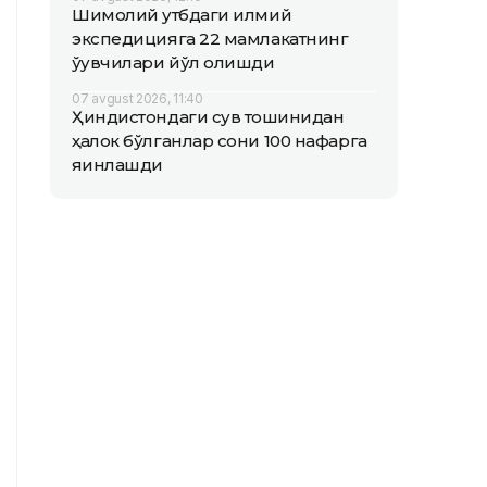
Шимолий қутбдаги илмий
экспедицияга 22 мамлакатнинг
ўқувчилари йўл олишди
07 avgust 2026, 11:40
Ҳиндистондаги сув тошқинидан
ҳалок бўлганлар сони 100 нафарга
яқинлашди