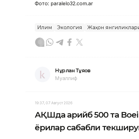
Фото: paralelo32.com.ar
Иқлим
Экология
Жаҳон янгиликлар
Нұрлан Тұяқов
Муаллиф
19:37, 07 Август 2026
АҚШда қарийб 500 та Boe
ёриқлар сабабли текшир