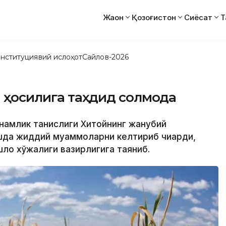
Жаҳон
Қозоғистон
Сиёсат
Т
нституциявий ислоҳот
Сайлов-2026
а ҳосилига таҳдид солмоқда
ва намлик танқислиги Хитойнинг жанубий
шда жиддий муаммоларни келтириб чиқарди,
лоқ хўжалиги вазирлигига таяниб.