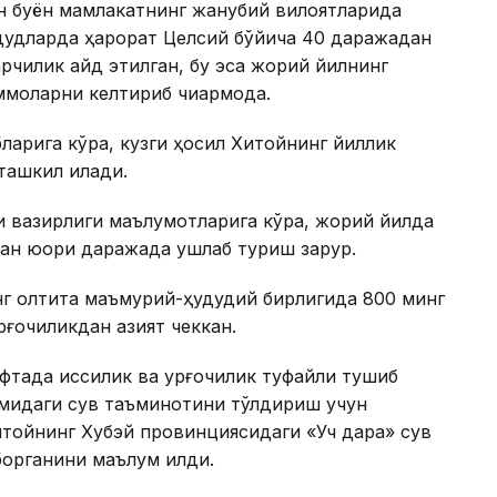
н буён мамлакатнинг жанубий вилоятларида
удудларда ҳарорат Целсий бўйича 40 даражадан
арчилик қайд этилган, бу эса жорий йилнинг
оларни келтириб чиқармоқда.
ларига кўра, кузги ҳосил Хитойнинг йиллик
ашкил қилади.
ги вазирлиги маълумотларига кўра, жорий йилда
ан юқори даражада ушлаб туриш зарур.
нг олтита маъмурий-ҳудудий бирлигида 800 минг
рғоқчиликдан азият чеккан.
тада иссиқлик ва қурғоқчилик туфайли тушиб
қимидаги сув таъминотини тўлдириш учун
итойнинг Хубэй провинциясидаги «Уч дара» сув
органини маълум қилди.