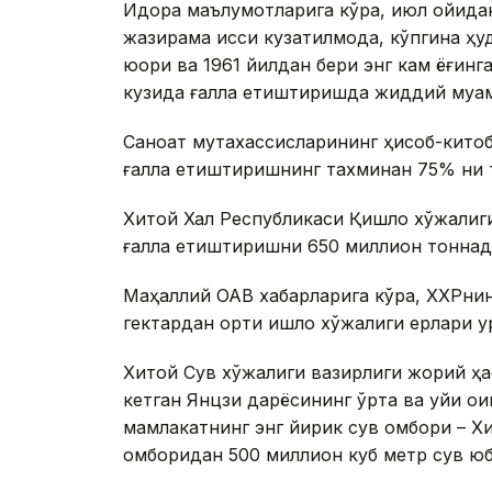
Идора маълумотларига кўра, июл ойида
жазирама иссиқ кузатилмоқда, кўпгина ҳ
юқори ва 1961 йилдан бери энг кам ёғинг
кузида ғалла етиштиришда жиддий муамм
Саноат мутахассисларининг ҳисоб-китоб
ғалла етиштиришнинг тахминан 75% ни т
Хитой Халқ Республикаси Қишлоқ хўжали
ғалла етиштиришни 650 миллион тоннад
Маҳаллий ОАВ хабарларига кўра, ХХРни
гектардан ортиқ қишлоқ хўжалиги ерлари қу
Хитой Сув хўжалиги вазирлиги жорий ҳаф
кетган Янцзи дарёсининг ўрта ва қуйи о
мамлакатнинг энг йирик сув омбори – Х
омборидан 500 миллион куб метр сув юб