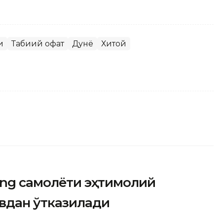
и
Табиий офат
Дунё
Хитой
ing самолёти эҳтимолий
увдан ўтказилади