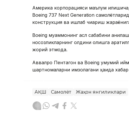
Америка корпорацияси маълум қилишича,
Boeing 737 Next Generation самолётлари
конструкция ва ишлаб чиқариш жараёнига
Boeing муаммонинг асл сабабини аниқла
носозликларнинг олдини олишга қаратил
жорий этмоқда.
Аввалроқ Пентагон ва Boeing умумий қий
шартномаларни имзолагани ҳақида хабар
АҚШ
Самолёт
Жаҳон янгиликлари