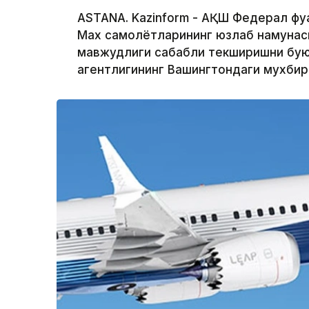
ASTANA. Kazinform - АҚШ Федерал фуқ
Max самолётларининг юзлаб намунас
мавжудлиги сабабли текширишни буюр
агентлигининг Вашингтондаги мухби