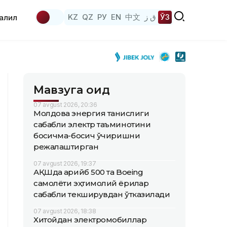
KZ
QZ
РУ
EN
中文
ق ز
ЎЗ
аҳлил
Мавзуга оид
07 avgust 2026, 20:36
Молдова энергия танқислиги
сабабли электр таъминотини
босқичма-босқич ўчиришни
режалаштирган
07 avgust 2026, 19:37
АҚШда қарийб 500 та Boeing
самолёти эҳтимолий ёриқлар
сабабли текширувдан ўтказилади
07 avgust 2026, 18:38
Хитойдан электромобиллар