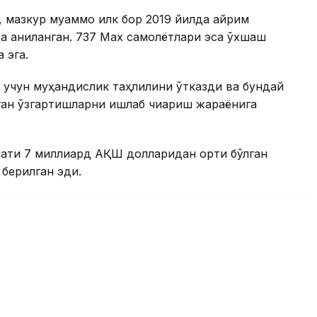
 мазкур муаммо илк бор 2019 йилда айрим
да аниқланган. 737 Max самолётлари эса ўхшаш
 эга.
ш учун муҳандислик таҳлилини ўтказди ва бундай
ган ўзгартишларни ишлаб чиқариш жараёнига
мати 7 миллиард АҚШ долларидан ортиқ бўлган
 берилган эди.