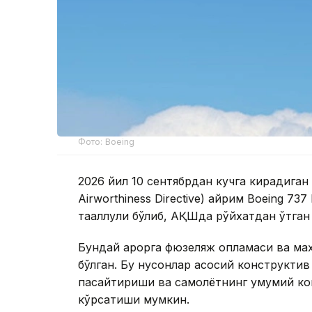
Фото: Boeing
2026 йил 10 сентябрдан кучга кирадиган
Airworthiness Directive) айрим Boeing 73
тааллуқли бўлиб, АҚШда рўйхатдан ўтган
Бундай қарорга фюзеляж қопламаси ва ма
бўлган. Бу нуқсонлар асосий конструкти
пасайтириши ва самолётнинг умумий ко
кўрсатиши мумкин.