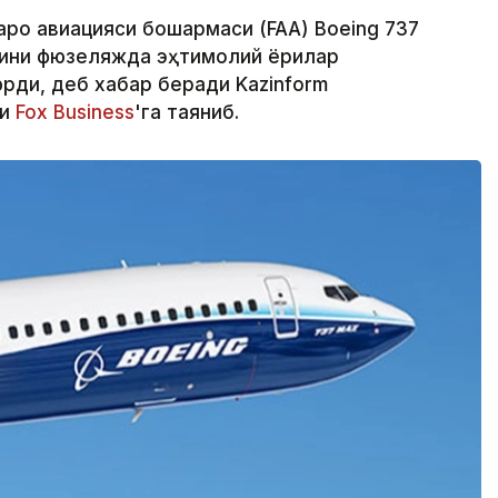
аро авиацияси бошқармаси (FAA) Boeing 737
ини фюзеляжда эҳтимолий ёриқлар
ди, деб хабар беради Kazinform
ри
Fox Business
'га таяниб.