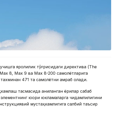
 учишга яроқлилик тўғрисидаги директива (The
7 Max 8, Max 9 ва Max 8-200 самолётларига
 тахминан 471 та самолётни қамраб олади.
ҳкамлаш тасмасида аниқланган ёриқлар сабаб
в элементнинг юқори юкламаларга чидамлилигини
нструкциявий мустаҳкамлигига салбий таъсир