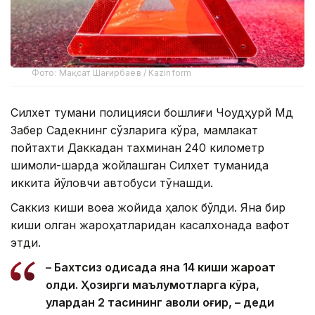
Фото: Мақсат Шағирбаев / Kazinform
Силхет тумани полицияси бошлиғи Чоудҳурй Мд
Забер Садекнинг сўзларига кўра, мамлакат
пойтахти Даккадан тахминан 240 километр
шимоли-шарқда жойлашган Силхет туманида
иккита йўловчи автобуси тўқнашди.
Саккиз киши воқеа жойида ҳалок бўлди. Яна бир
киши олган жароҳатларидан касалхонада вафот
этди.
– Бахтсиз ҳодисада яна 14 киши жароҳат
олди. Ҳозирги маълумотларга кўра,
улардан 2 тасининг аҳволи оғир, – деди