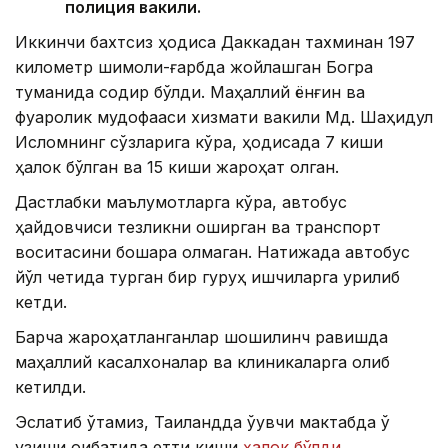
полиция вакили.
Иккинчи бахтсиз ҳодиса Даккадан тахминан 197
километр шимоли-ғарбда жойлашган Богра
туманида содир бўлди. Маҳаллий ёнғин ва
фуқаролик мудофааси хизмати вакили Мд. Шаҳидул
Исломнинг сўзларига кўра, ҳодисада 7 киши
ҳалок бўлган ва 15 киши жароҳат олган.
Дастлабки маълумотларга кўра, автобус
ҳайдовчиси тезликни оширган ва транспорт
воситасини бошқара олмаган. Натижада автобус
йўл четида турган бир гуруҳ ишчиларга урилиб
кетди.
Барча жароҳатланганлар шошилинч равишда
маҳаллий касалхоналар ва клиникаларга олиб
кетилди.
Эслатиб ўтамиз, Таиландда ўқувчи мактабда ўқ
узиши оқибатида етти киши
ҳалок бўлди
.