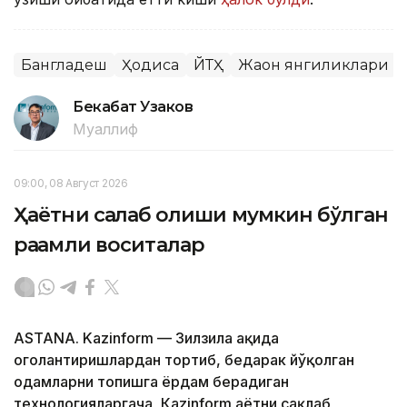
Бангладеш
Ҳодиса
ЙТҲ
Жаҳон янгиликлари
Бекабат Узаков
Муаллиф
09:00, 08 Август 2026
Ҳаётни сақлаб қолиши мумкин бўлган
рақамли воситалар
ASTANA. Kazinform — Зилзила ҳақида
огоҳлантиришлардан тортиб, бедарак йўқолган
одамларни топишга ёрдам берадиган
технологияларгача, Кazinform ҳаётни сақлаб