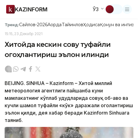
KAZINFORM
ЎЗ
Сайлов-2026
Ақорда
Тайинлов
Ҳодиса
Қонун ва интизо
Тренд:
15:15, 23 Декабр 2021
Хитойда кескин совуқ туфайли
огоҳлантириш эълон қилинди
BEIJING. SINHUA – Кazinform – Хитой миллий
метеорология агентлиги пайшанба куни
мамлакатнинг кўплаб ҳудудларида совуқ об-ҳаво ва
кучли шамол туфайли «кўк» даражали огоҳлантириш
эълон қилди, дея хабар беради Kazinform Sinhuaга
таяниб.