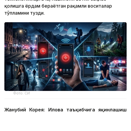
қолишга ёрдам бераётган рақамли воситалар
тўпламини тузди.
Фото: СИ
Жанубий Корея: Илова таъқибчига яқинлашиш
ҳақида огоҳлантиради
2026 йил 24 июнда Жанубий Корея шахсий