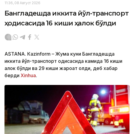
11:36, 08 Август 2026
Бангладешда иккита йўл-транспорт
ҳодисасида 16 киши ҳалок бўлди
ASTANА. Кazinform – Жума куни Бангладешда
иккита йўл-транспорт ҳодисасида камида 16 киши
ҳалок бўлди ва 29 киши жароҳат олди, деб хабар
берди
Xinhua
.