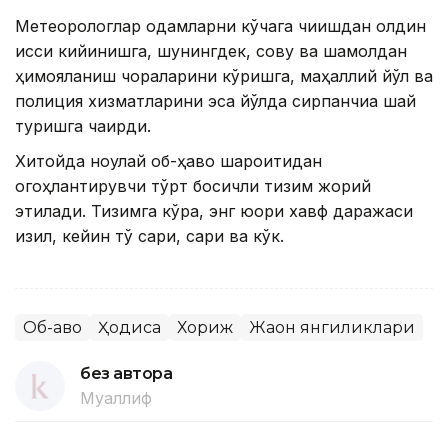
Метеорологлар одамларни кўчага чиқишдан олдин
иссиқ кийинишга, шунингдек, совуқ ва шамолдан
ҳимояланиш чораларини кўришга, маҳаллий йўл ва
полиция хизматларини эса йўлда сирпанчиққа шай
туришга чақирди.
Хитойда ноқулай об-ҳаво шароитидан
огоҳлантирувчи тўрт босқичли тизим жорий
этилади. Тизимга кўра, энг юқори хавф даражаси
қизил, кейин тўқ сариқ, сариқ ва кўк.
Об-ҳаво
Ҳодиса
Хориж
Жаҳон янгиликлари
без автора
Муаллиф