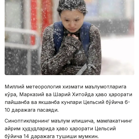
Миллий метеорология хизмати маълумотларига
кўра, Марказий ва Шарқий Хитойда ҳаво ҳарорати
пайшанба ва якшанба кунлари Цельсий бўйича 6-
10 даражага пасаяди.
Синоптикларнинг маълум қилишича, мамлакатнинг
айрим ҳудудларида ҳаво ҳарорати Цельсий
бўйича 14 даражага тушиши мумкин.