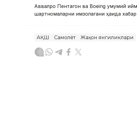
Аввалроқ Пентагон ва Boeing умумий қий
шартномаларни имзолагани ҳақида хабар
АҚШ
Самолёт
Жаҳон янгиликлари
Ляззат Сейданова
Муаллиф
18:38, 07 Август 2026
Хитойдан электромобилл