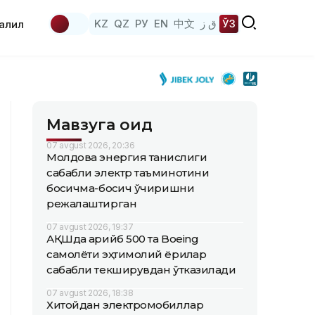
KZ
QZ
РУ
EN
中文
ق ز
ЎЗ
аҳлил
Мавзуга оид
07 avgust 2026, 20:36
Молдова энергия танқислиги
сабабли электр таъминотини
босқичма-босқич ўчиришни
режалаштирган
07 avgust 2026, 19:37
АҚШда қарийб 500 та Boeing
самолёти эҳтимолий ёриқлар
сабабли текширувдан ўтказилади
07 avgust 2026, 18:38
Хитойдан электромобиллар