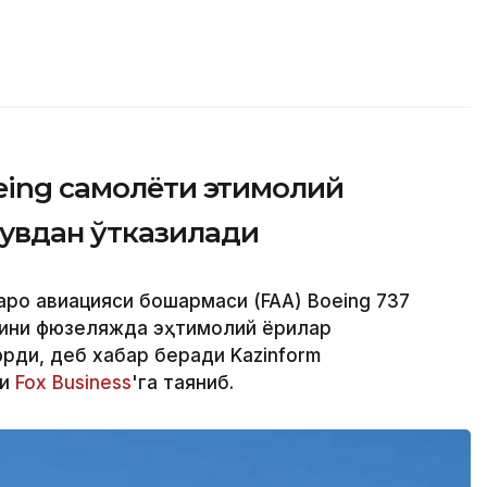
ing самолёти эҳтимолий
увдан ўтказилади
аро авиацияси бошқармаси (FAA) Boeing 737
ини фюзеляжда эҳтимолий ёриқлар
ди, деб хабар беради Kazinform
ри
Fox Business
'га таяниб.