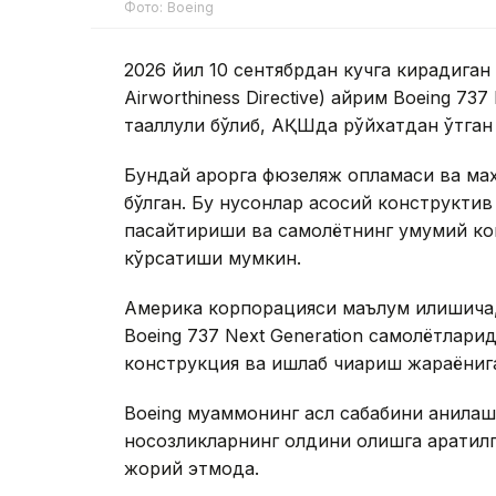
Фото: Boeing
2026 йил 10 сентябрдан кучга кирадиган
Airworthiness Directive) айрим Boeing 73
тааллуқли бўлиб, АҚШда рўйхатдан ўтган
Бундай қарорга фюзеляж қопламаси ва ма
бўлган. Бу нуқсонлар асосий конструкти
пасайтириши ва самолётнинг умумий ко
кўрсатиши мумкин.
Америка корпорацияси маълум қилишича,
Boeing 737 Next Generation самолётлари
конструкция ва ишлаб чиқариш жараёнига
Boeing муаммонинг асл сабабини аниқла
носозликларнинг олдини олишга қаратил
жорий этмоқда.