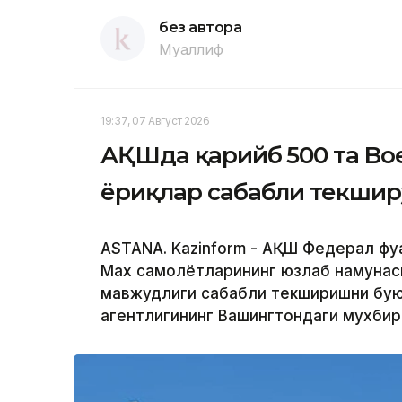
без автора
Муаллиф
19:37, 07 Август 2026
АҚШда қарийб 500 та Boe
ёриқлар сабабли текшир
ASTANA. Kazinform - АҚШ Федерал фуқ
Max самолётларининг юзлаб намунас
мавжудлиги сабабли текширишни буюр
агентлигининг Вашингтондаги мухби