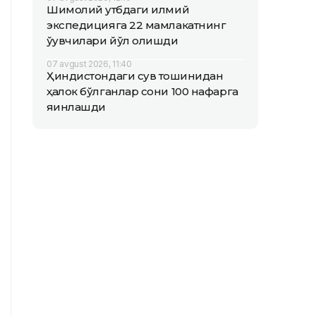
Шимолий қутбдаги илмий
экспедицияга 22 мамлакатнинг
ўқувчилари йўл олишди
07 avgust 2026, 11:40
Ҳиндистондаги сув тошқинидан
ҳалок бўлганлар сони 100 нафарга
яқинлашди