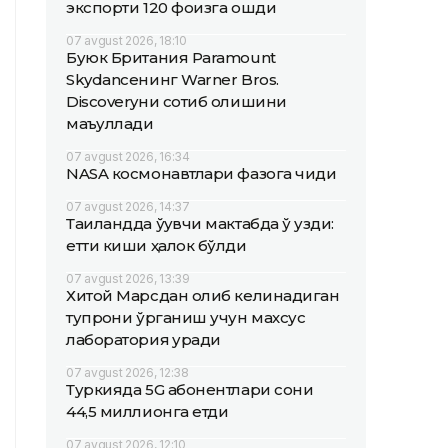
экспорти 120 фоизга ошди
07 avgust 2026, 18:10
Буюк Британия Paramount
Skydanceнинг Warner Bros.
Discoveryни сотиб олишини
маъқуллади
07 avgust 2026, 16:34
NASA космонавтлари фазога чиқди
07 avgust 2026, 14:37
Таиландда ўқувчи мактабда ўқ узди:
етти киши ҳалок бўлди
07 avgust 2026, 13:39
Хитой Марсдан олиб келинадиган
тупроқни ўрганиш учун махсус
лаборатория қуради
07 avgust 2026, 12:38
Туркияда 5G абонентлари сони
44,5 миллионга етди
07 avgust 2026, 12:10