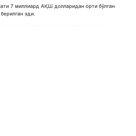
мати 7 миллиард АҚШ долларидан ортиқ бўлган
 берилган эди.
ар экспорти 120 фоизга ошди