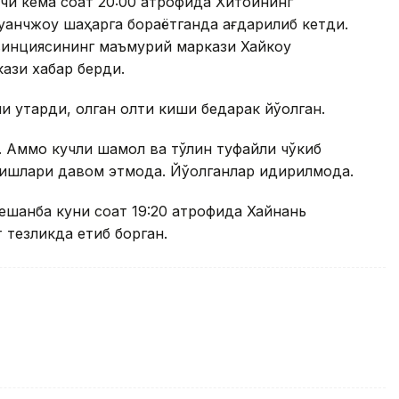
вчи кема соат 20:00 атрофида Хитойнинг
уанчжоу шаҳарга бораётганда ағдарилиб кетди.
овинциясининг маъмурий маркази Хайкоу
кази хабар берди.
қутқарди, қолган олти киши бедарак йўқолган.
. Аммо кучли шамол ва тўлқин туфайли чўкиб
 ишлари давом этмоқда. Йўқолганлар қидирилмоқда.
ешанба куни соат 19:20 атрофида Хайнань
 тезликда етиб борган.