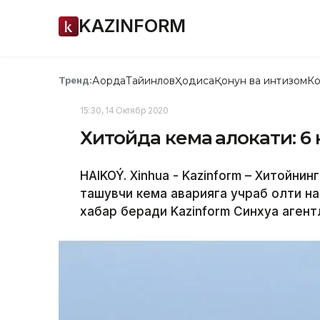
KAZINFORM
Ақорда
Тайинлов
Ҳодиса
Қонун ва интизом
Ко
Тренд:
15:30, 14 Октябр 2020
Хитойда кема ҳалокати: 
HAIKOÝ. Xinhua - Kazinform – Хитойни
ташувчи кема аварияга учраб олти на
хабар беради Kazinform Синхуа агент