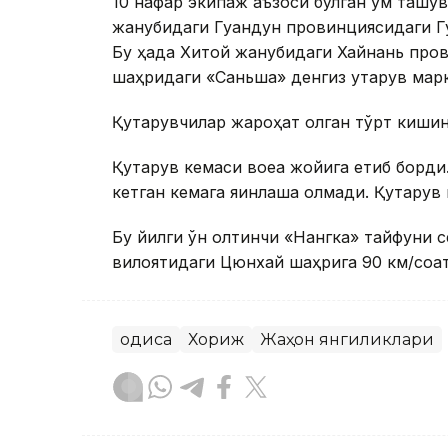
10 нафар экипаж аъзоси бўлган қум ташу
жанубидаги Гуандун провинциясидаги Г
Бу ҳақда Хитой жанубидаги Хайнань пр
шаҳридаги «Саньша» денгиз қутқарув мар
Қутқарувчилар жароҳат олган тўрт кишини 
Қутқарув кемаси воқеа жойига етиб борди
кетган кемага яқинлаша олмади. Қутқарув
Бу йилги ўн олтинчи «Нангка» тайфуни с
вилоятидаги Цюнхай шаҳрига 90 км/соат
Ҳодиса
Хориж
Жаҳон янгиликлари