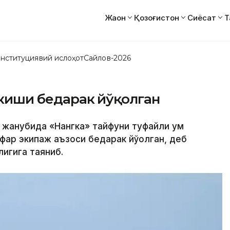
Жаҳон
Қозоғистон
Сиёсат
Т
нституциявий ислоҳот
Сайлов-2026
6 киши бедарак йўқолган
нг жанубида «Нангка» тайфуни туфайли қум
фар экипаж аъзоси бедарак йўқолган, деб
лигига таяниб.