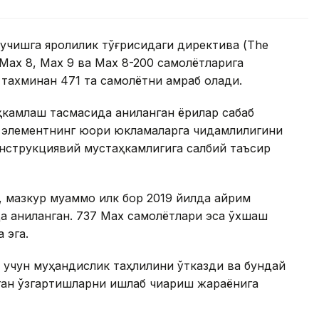
 учишга яроқлилик тўғрисидаги директива (The
7 Max 8, Max 9 ва Max 8-200 самолётларига
 тахминан 471 та самолётни қамраб олади.
ҳкамлаш тасмасида аниқланган ёриқлар сабаб
в элементнинг юқори юкламаларга чидамлилигини
нструкциявий мустаҳкамлигига салбий таъсир
 мазкур муаммо илк бор 2019 йилда айрим
да аниқланган. 737 Max самолётлари эса ўхшаш
 эга.
ш учун муҳандислик таҳлилини ўтказди ва бундай
ган ўзгартишларни ишлаб чиқариш жараёнига