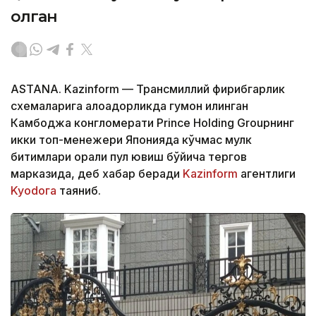
олган
ASTANA. Kazinform — Трансмиллий фирибгарлик
схемаларига алоқадорликда гумон қилинган
Камбоджа конгломерати Prince Holding Groupнинг
икки топ-менежери Японияда кўчмас мулк
битимлари орқали пул ювиш бўйича тергов
марказида, деб хабар беради
Kazinform
агентлиги
Kyodoга
таяниб.