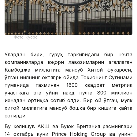
Фото: Kyodo
Улардан бири, гуруҳ таркибидаги бир нечта
компанияларда юқори лавозимларни эгаллаган
Камбоджа миллатига мансуб Хитой фуқароси,
ўтган йилнинг октябрь ойида Токионинг Сугинами
туманида тахминан 1600 квадрат метрлик
участкага эга уйни нақд пулга 800 миллион
иенадан ортиққа сотиб олди. Бир ой ўтгач, мулк
хитой миллатига мансуб бошқа бир кишига қайта
сотилди.
Бу келишув АҚШ ва Буюк Британия расмийлари
14 октабрь куни Prince Holding Group ва унинг