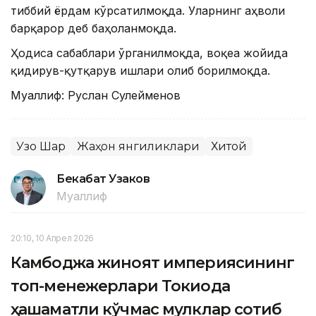
тиббий ёрдам кўрсатилмоқда. Уларнинг аҳволи
барқарор деб баҳоланмоқда.
Ҳодиса сабаблари ўрганилмоқда, воқеа жойида
қидирув-қутқарув ишлари олиб борилмоқда.
Муаллиф: Руслан Сулейменов
Узоқ Шарқ
Жаҳон янгиликлари
Хитой
Бекабат Узаков
Муаллиф
20:10, 10 Апрел 2026
Камбоджа жиноят империясининг
топ-менежерлари Токиода
ҳашаматли кўчмас мулклар сотиб