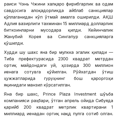
раиси Чэнь Чжини халқаро фирибгарлик ва одам
савдосига алоқадорликда айблаб санкциялар
қўллаганидан кўп ўтмай амалга оширилди. АҚШ
Адлия вазирлиги тахминан 15 миллиард долларлик
биткоинларни мусодара қилди. Кейинчалик
Жанубий Корея ва Сингапур санкцияларга
қўшилди.
Худди шу шахс яна бир мулкка эгалик қилади —
Тиба префектурасида 2300 квадрат метрдан
ортиқ майдондаги уй, ҳозирда 300 миллион
иенага сотувга қўйилган. Рўйхатдан ўтиш
ҳужжатларида гуруҳнинг бош қароргоҳи
яқинидаги манзил кўрсатилган.
Яна бир шахс, Prince Plaza Investment шўъба
компанияси раҳбари, ўтган апрель ойида Сибуяда
қарийб 200 квадрат метрлик квартирани 1
миллиард иенадан ортиқ нақд пулга сотиб олган.