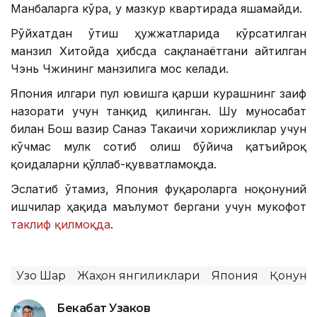
Манбаларга кўра, у мазкур квартирада яшамайди.
Рўйхатдан ўтиш ҳужжатларида кўрсатилган
манзил Хитойда ҳибсда сақланаётгани айтилган
Чэнь Чжининг манзилига мос келади.
Япония илгари пул ювишга қарши курашнинг заиф
назорати учун танқид қилинган. Шу муносабат
билан Бош вазир Санаэ Такаичи хорижликлар учун
кўчмас мулк сотиб олиш бўйича қатъийроқ
қоидаларни қўллаб-қувватламоқда.
Эслатиб ўтамиз, Япония фуқароларга ноқонуний
ишчилар ҳақида маълумот бергани учун мукофот
таклиф қилмоқда
.
Узоқ Шарқ
Жаҳон янгиликлари
Япония
Қонун ва
Бекабат Узаков