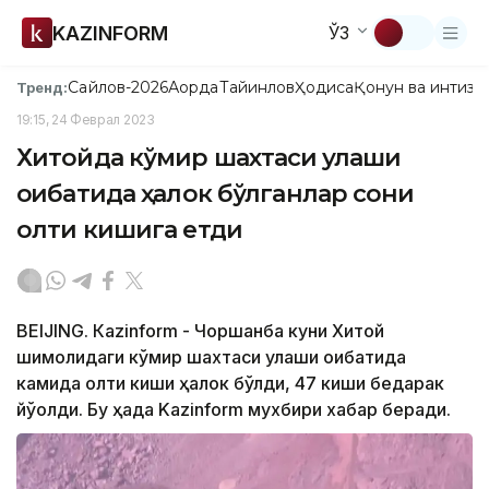
KAZINFORM
ЎЗ
Сайлов-2026
Ақорда
Тайинлов
Ҳодиса
Қонун ва интизо
Тренд:
19:15, 24 Феврал 2023
Хитойда кўмир шахтаси қулаши
оқибатида ҳалок бўлганлар сони
олти кишига етди
BEIJING. Кazinform - Чоршанба куни Хитой
шимолидаги кўмир шахтаси қулаши оқибатида
камида олти киши ҳалок бўлди, 47 киши бедарак
йўқолди. Бу ҳақда Kazinform мухбири хабар беради.