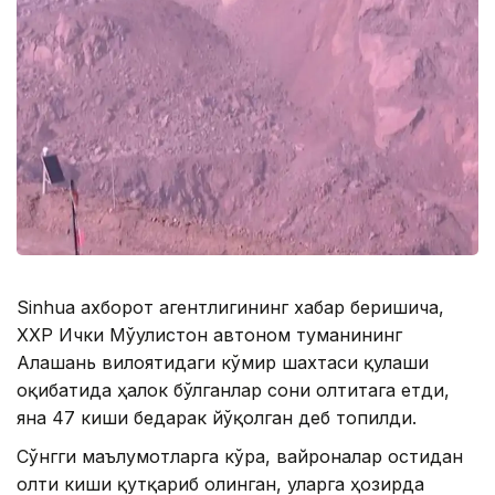
Sinhua ахборот агентлигининг хабар беришича,
ХХР Ички Мўғулистон автоном туманининг
Алашань вилоятидаги кўмир шахтаси қулаши
оқибатида ҳалок бўлганлар сони олтитага етди,
яна 47 киши бедарак йўқолган деб топилди.
Сўнгги маълумотларга кўра, вайроналар остидан
олти киши қутқариб олинган, уларга ҳозирда