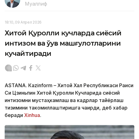
Муаллиф
18:10, 09 Апрел 2026
Хитой Қуролли кучларда сиёсий
интизом ва ўқув машғулотларини
кучайтиради
ASTANА. Кazinform – Хитой Халқ Республикаси Раиси
Си Цзиньпин Хитой Қуролли Кучларида сиёсий
интизомни мустаҳкамлаш ва кадрлар тайёрлаш
тизимини такомиллаштиришга чақирди, деб хабар
беради
Xinhuа
.