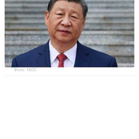
Фото: ТАСС
Хитой Коммунистик партияси Марказий Қўмитаси
Бош котиби ва Марказий ҳарбий комиссия раиси
Си Цзиньпин Пекиндаги Хитой Халқ озодлик
армияси Миллий мудофаа университетида бўлиб
ўтган Хитой халқ озодлик армиясининг юқори
лавозимли кадрлари учун ўқув курсининг очилиш
маросимида нутқ сўзлади.