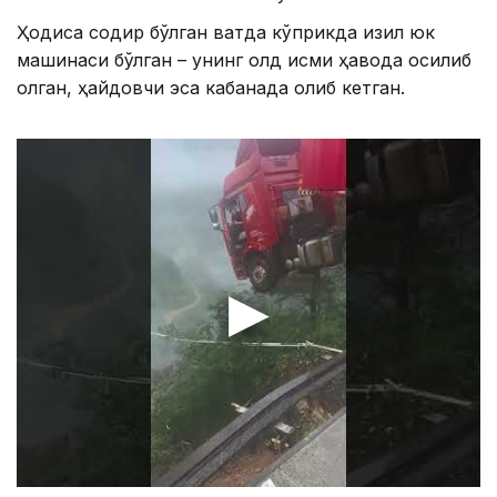
Ҳодиса содир бўлган вақтда кўприкда қизил юк
машинаси бўлган – унинг олд қисми ҳавода осилиб
қолган, ҳайдовчи эса кабанада қолиб кетган.