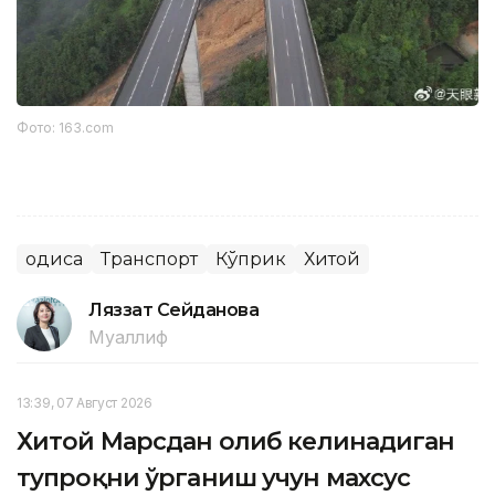
Фото: 163.com
Ҳодиса
Транспорт
Кўприк
Хитой
Ляззат Сейданова
Муаллиф
13:39, 07 Август 2026
Хитой Марсдан олиб келинадиган
тупроқни ўрганиш учун махсус