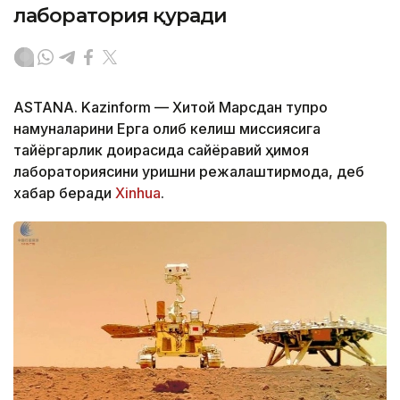
лаборатория қуради
ASTANA. Kazinform — Хитой Марсдан тупроқ
намуналарини Ерга олиб келиш миссиясига
тайёргарлик доирасида сайёравий ҳимоя
лабораториясини қуришни режалаштирмоқда, деб
хабар беради
Xinhua
.