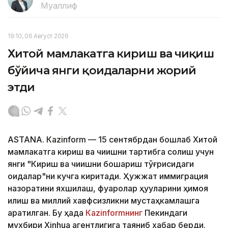
Муаллиф
19:10, 06 Август 2026
Хитой мамлакатга кириш ва чиқиш
бўйича янги қоидаларни жорий
этди
ASTANА. Кazinform — 15 сентябрдан бошлаб Хитой
мамлакатга кириш ва чиқишни тартибга солиш учун
янги "Кириш ва чиқишни бошқариш тўғрисидаги
қоидалар"ни кучга киритади. Ҳужжат иммиграция
назоратини яхшилаш, фуқаролар ҳуқуқларини ҳимоя
қилиш ва миллий хавфсизликни мустаҳкамлашга
қаратилган. Бу ҳақда
Кazinformнинг
Пекиндаги
мухбири Xinhua агентлигига таяниб хабар берди.