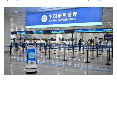
Фото: Xinhua
Ҳужжатга кўра, виза олиш ёки чегара назоратидан
ўтиш пайтида ёлғон ёки ҳақиқатга тўғри
келмайдиган маълумотлар тақдим этган хорижий
фуқароларга Хитойга кириш бир йилдан беш