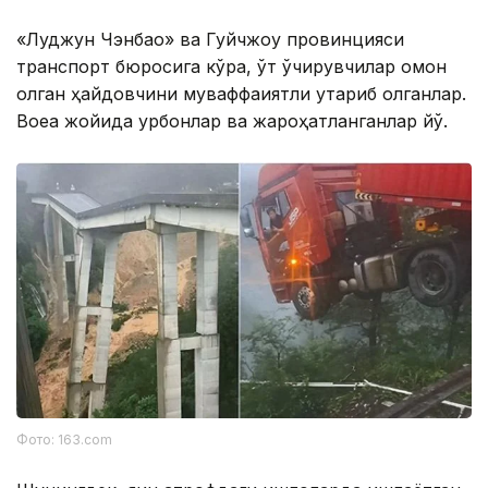
«Луджун Чэнбао» ва Гуйчжоу провинцияси
транспорт бюросига кўра, ўт ўчирувчилар омон
қолган ҳайдовчини муваффақиятли қутқариб олганлар.
Воқеа жойида қурбонлар ва жароҳатланганлар йўқ.
Фото: 163.com