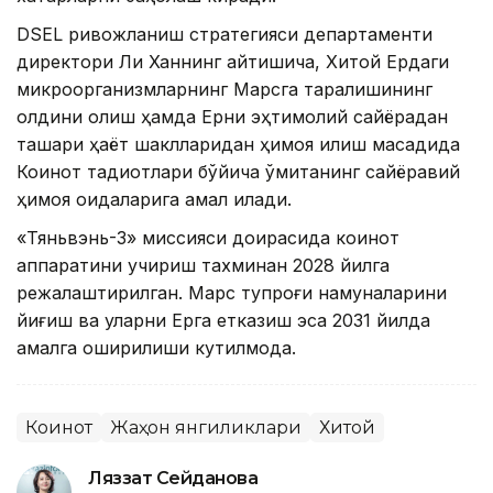
DSEL ривожланиш стратегияси департаменти
директори Ли Ханнинг айтишича, Хитой Ердаги
микроорганизмларнинг Марсга тарқалишининг
олдини олиш ҳамда Ерни эҳтимолий сайёрадан
ташқари ҳаёт шаклларидан ҳимоя қилиш мақсадида
Коинот тадқиқотлари бўйича қўмитанинг сайёравий
ҳимоя қоидаларига амал қилади.
«Тяньвэнь-3» миссияси доирасида коинот
аппаратини учириш тахминан 2028 йилга
режалаштирилган. Марс тупроғи намуналарини
йиғиш ва уларни Ерга етказиш эса 2031 йилда
амалга оширилиши кутилмоқда.
Коинот
Жаҳон янгиликлари
Хитой
Ляззат Сейданова