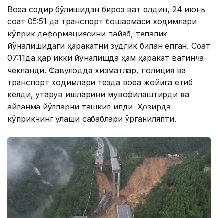
Воқеа содир бўлишидан бироз вақт олдин, 24 июнь
соат 05:51 да транспорт бошқармаси ходимлари
кўприк деформациясини пайқаб, тепалик
йўналишидаги ҳаракатни зудлик билан ёпган. Соат
07:11да ҳар икки йўналишда ҳам ҳаракат вақтинча
чекланди. Фавқулодда хизматлар, полиция ва
транспорт ходимлари тезда воқеа жойига етиб
келди, қутқарув ишларини мувофиқлаштирди ва
айланма йўлларни ташкил қилди. Ҳозирда
кўприкнинг қулаши сабаблари ўрганиляпти.