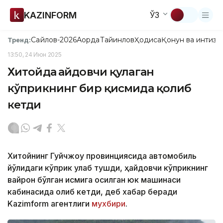
KAZINFORM
ЎЗ
Сайлов-2026
Ақорда
Тайинлов
Ҳодиса
Қонун ва интизо
Тренд:
13:50, 24 Июн 2025
Хитойда ҳайдовчи қулаган
кўприкнинг бир қисмида қолиб
кетди
Хитойнинг Гуйчжоу провинциясида автомобиль
йўлидаги кўприк қулаб тушди, ҳайдовчи кўприкнинг
вайрон бўлган қисмига осилган юк машинаси
кабинасида қолиб кетди, деб хабар беради
Kazimform агентлиги
мухбири
.