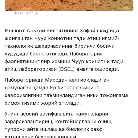
Фото: Xinhua
Иншоот Аньхой вилоятининг Хэфэй шаҳрида
жойлашган Чуқур коинотни тадқиқ этиш илмий-
технологик шаҳарчасининг биринчи босқичи
ҳудудида барпо этилади. Лаборатория
фаолиятининг бир қисмини Чуқур коинотни тадқиқ
этиш лабораторияси (DSEL) амалга оширади.
Лабораторияда Марсдан келтириладиган
намуналар ҳамда Ер биосферасининг
хавфсизлигини таъминлайдиган икки томонлама
ҳимоя тизими жорий этилади.
Унинг асосий вазифаларига намуналарни
зарарсизлантириш, контейнерларни очиш,
тупроқни қайта ишлаш ва биологик хавф-
хатарларни баҳолаш киради.