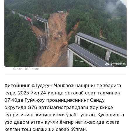
Фото: 163.com
Хитойнинг «Луджун Чэнбао» нашрнинг хабарига
кўра, 2025 йил 24 июнда эрталаб соат тахминан
07:40да Гуйчжоу провинциясининг Санду
округида G76 автомагистралидаги Хоучжихэ
кўпригининг кириш қисми қулаб тушган. Қулашишга
узоқ давом этган кучли ёмғир натижасида юзага
келган тош силжиши сабаб бўлган.