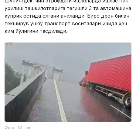
Шунингдек, яқин атрофдаги қишлоқларда ишлаётган
қурилиш ташкилотларига тегишли 3 та автомашина
кўприк остида қолгани аниқланди. Бироқ дрон билан
текширув ушбу транспорт воситалари ичида ҳеч
ким йўқлигини тасдиқлади.
Фото: 163.com