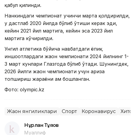
қабул қилинди.
Нанкиндаги чемпионат учинчи марта қолдирилди,
у дастлаб 2020 йилда бўлиб ўтиши керак эди,
кейин 2021 йил мартига, кейин эса 2023 йил
мартига кўчирилди.
Унгил атлетика бўйича навбатдаги ёпиқ
иншоотлардаги жаҳон чемпионати 2024 йилнинг 1-
3 март кунлари Глазгода бўлиб ўтади. Шунингдек,
2026 йилги жаҳон чемпионати учун ариза
топшириш жараёни ҳам бошланган.
Фото: olympic.kz
Жаҳон янгиликлари
Спорт
Коронавирус
Хито
Нұрлан Тұяқов
Муаллиф