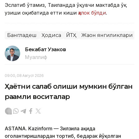
Эслатиб ўтамиз, Таиландда ўқувчи мактабда ўқ
узиши оқибатида етти киши
ҳалок бўлди
.
Бангладеш
Ҳодиса
ЙТҲ
Жаҳон янгиликлари
Бекабат Узаков
Муаллиф
09:00, 08 Август 2026
Ҳаётни сақлаб қолиши мумкин бўлган
рақамли воситалар
ASTANA. Kazinform — Зилзила ҳақида
огоҳлантиришлардан тортиб, бедарак йўқолган