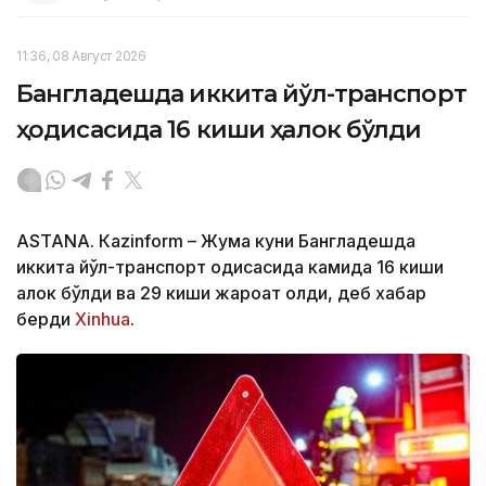
11:36, 08 Август 2026
Бангладешда иккита йўл-транспорт
ҳодисасида 16 киши ҳалок бўлди
ASTANА. Кazinform – Жума куни Бангладешда
иккита йўл-транспорт ҳодисасида камида 16 киши
ҳалок бўлди ва 29 киши жароҳат олди, деб хабар
берди
Xinhua
.