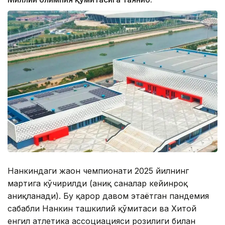
Нанкиндаги жаҳон чемпионати 2025 йилнинг
мартига кўчирилди (аниқ саналар кейинроқ
аниқланади). Бу қарор давом этаётган пандемия
сабабли Нанкин ташкилий қўмитаси ва Хитой
енгил атлетика ассоциацияси розилиги билан