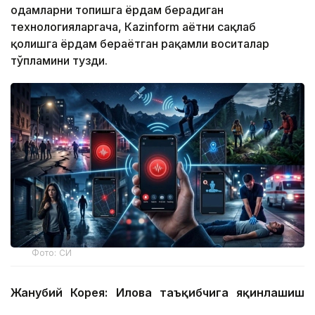
одамларни топишга ёрдам берадиган
технологияларгача, Кazinform ҳаётни сақлаб
қолишга ёрдам бераётган рақамли воситалар
тўпламини тузди.
Фото: СИ
Жанубий Корея: Илова таъқибчига яқинлашиш
ҳақида огоҳлантиради