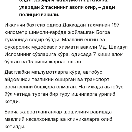
улардан 2 тасининг аҳволи оғир, – деди
полиция вакили.
Иккинчи бахтсиз ҳодиса Даккадан тахминан 197
километр шимоли-ғарбда жойлашган Богра
туманида содир бўлди. Маҳаллий ёнғин ва
фуқаролик мудофааси хизмати вакили Мд. Шаҳидул
Исломнинг сўзларига кўра, ҳодисада 7 киши ҳалок
бўлган ва 15 киши жароҳат олган.
Дастлабки маълумотларга кўра, автобус
ҳайдовчиси тезликни оширган ва транспорт
воситасини бошқара олмаган. Натижада автобус
йўл четида турган бир гуруҳ ишчиларга урилиб
кетди.
Барча жароҳатланганлар шошилинч равишда
маҳаллий касалхоналар ва клиникаларга олиб
кетилди.