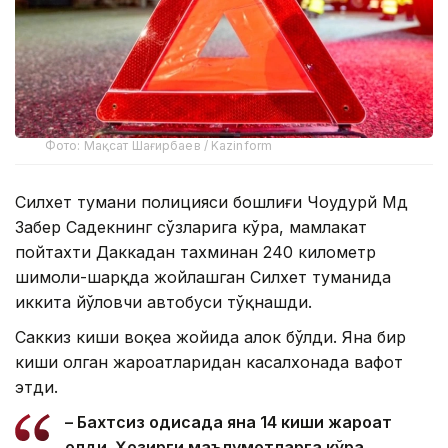
Фото: Мақсат Шағирбаев / Kazinform
Силхет тумани полицияси бошлиғи Чоудҳурй Мд
Забер Садекнинг сўзларига кўра, мамлакат
пойтахти Даккадан тахминан 240 километр
шимоли-шарқда жойлашган Силхет туманида
иккита йўловчи автобуси тўқнашди.
Саккиз киши воқеа жойида ҳалок бўлди. Яна бир
киши олган жароҳатларидан касалхонада вафот
этди.
– Бахтсиз ҳодисада яна 14 киши жароҳат
олди. Ҳозирги маълумотларга кўра,