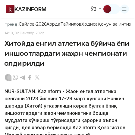
KAZINFORM
ЎЗ
Сайлов-2026
Ақорда
Тайинлов
Ҳодиса
Қонун ва интизо
Тренд:
14:10, 02 Сентябр 2022
Хитойда енгил атлетика бўйича ёпиқ
иншоотлардаги жаҳон чемпионати
қолдирилди
NUR-SULTAN. Kazinform - Жаҳон енгил атлетика
кенгаши 2023 йилнинг 17-29 март кунлари Нанкин
шаҳрида (Хитой) ўтказилиши керак бўлган ёпиқ
иншоотлардаги жаҳон чемпионатини бошқа
муддатга кўчириш тўғрисидаги қарорни эълон
қилди, дея хабар бермоқда Kazinform Қозоғистон
Миллий олимпия қўмитасига таяниб.