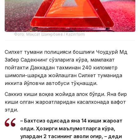
Фото: Мақсат Шағирбаев / Kazinform
Силхет тумани полицияси бошлиғи Чоудҳурй Мд
Забер Садекнинг сўзларига кўра, мамлакат
пойтахти Даккадан тахминан 240 километр
шимоли-шарқда жойлашган Силхет туманида
иккита йўловчи автобуси тўқнашди.
Саккиз киши воқеа жойида ҳалок бўлди. Яна бир
киши олган жароҳатларидан касалхонада вафот
этди.
– Бахтсиз ҳодисада яна 14 киши жароҳат
олди. Ҳозирги маълумотларга кўра,
улардан 2 тасининг аҳволи оғир, – деди