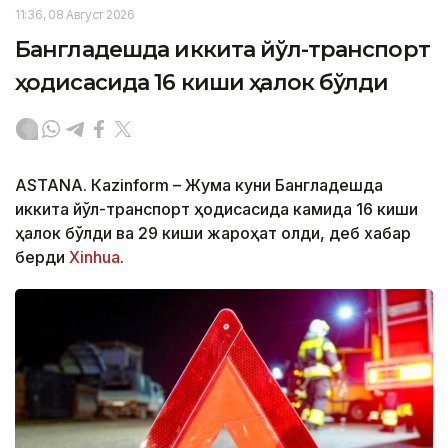
11:36, 08 Август 2026
Бангладешда иккита йўл-транспорт
ҳодисасида 16 киши ҳалок бўлди
ASTANА. Кazinform – Жума куни Бангладешда
иккита йўл-транспорт ҳодисасида камида 16 киши
ҳалок бўлди ва 29 киши жароҳат олди, деб хабар
берди
Xinhua
.