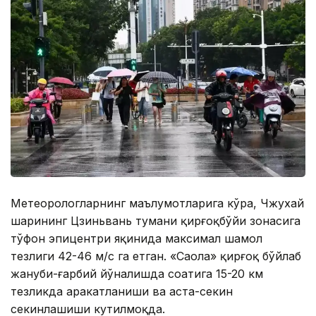
Метеорологларнинг маълумотларига кўра, Чжухай
шаҳрининг Цзиньвань тумани қирғоқбўйи зонасига
тўфон эпицентри яқинида максимал шамол
тезлиги 42-46 м/с га етган. «Саола» қирғоқ бўйлаб
жануби-ғарбий йўналишда соатига 15-20 км
тезликда ҳаракатланиши ва аста-секин
секинлашиши кутилмоқда.