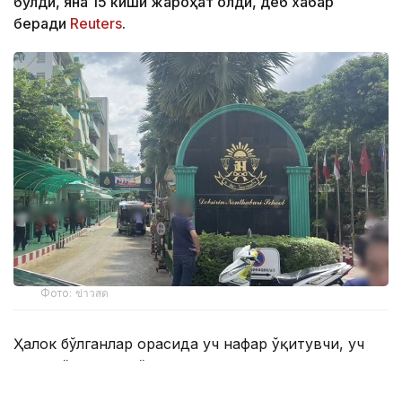
бўлди, яна 15 киши жароҳат олди, деб хабар
беради
Reuters
.
Фото: ข่าวสด
Ҳалок бўлганлар орасида уч нафар ўқитувчи, уч
нафар ўқувчи ва ўз жонига қасд қилган ҳужумчи ҳам
бор. Жароҳатланганлардан икки нафарининг аҳволи