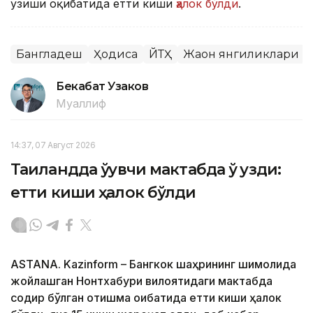
узиши оқибатида етти киши
ҳалок бўлди
.
Бангладеш
Ҳодиса
ЙТҲ
Жаҳон янгиликлари
Бекабат Узаков
Муаллиф
14:37, 07 Август 2026
Таиландда ўқувчи мактабда ўқ узди:
етти киши ҳалок бўлди
ASTANA. Kazinform – Бангкок шаҳрининг шимолида
жойлашган Нонтхабури вилоятидаги мактабда
содир бўлган отишма оқибатида етти киши ҳалок