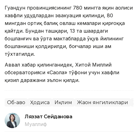
Гуандун провинциясининг 780 мингга яқин аҳолиси
хавфли ҳудудлардан эвакуация қилинди, 80
мингдан ортиқ балиқ овлаш кемалари қирғоққа
қайтди. Бундан ташқари, 13 та шаҳардаги
бошланғич ва ўрта мактабларда ўқув йилининг
бошланиши қолдирилди, боғчалар иши ҳам
тўхтатилди.
Аввал хабар қилинганидек, Хитой Миллий
обсерваторияси «Саола» тўфони учун хавфли
қизил даражани эълон қилди.
Об-ҳаво
Ҳодиса
Иқлим
Жаҳон янгиликлари
Х
Ляззат Сейданова
Муаллиф