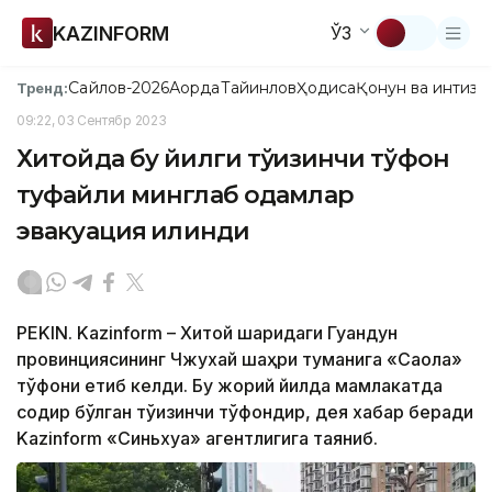
KAZINFORM
ЎЗ
Сайлов-2026
Ақорда
Тайинлов
Ҳодиса
Қонун ва интизо
Тренд:
09:22, 03 Сентябр 2023
Хитойда бу йилги тўққизинчи тўфон
туфайли минглаб одамлар
эвакуация қилинди
PEKIN. Kazinform – Хитой шарқидаги Гуандун
провинциясининг Чжухай шаҳри туманига «Саола»
тўфони етиб келди. Бу жорий йилда мамлакатда
содир бўлган тўққизинчи тўфондир, дея хабар беради
Kazinform «Синьхуа» агентлигига таяниб.