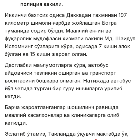
полиция вакили.
Иккинчи бахтсиз ҳодиса Даккадан тахминан 197
километр шимоли-ғарбда жойлашган Богра
туманида содир бўлди. Маҳаллий ёнғин ва
фуқаролик мудофааси хизмати вакили Мд. Шаҳидул
Исломнинг сўзларига кўра, ҳодисада 7 киши ҳалок
бўлган ва 15 киши жароҳат олган.
Дастлабки маълумотларга кўра, автобус
ҳайдовчиси тезликни оширган ва транспорт
воситасини бошқара олмаган. Натижада автобус
йўл четида турган бир гуруҳ ишчиларга урилиб
кетди.
Барча жароҳатланганлар шошилинч равишда
маҳаллий касалхоналар ва клиникаларга олиб
кетилди.
Эслатиб ўтамиз, Таиландда ўқувчи мактабда ўқ