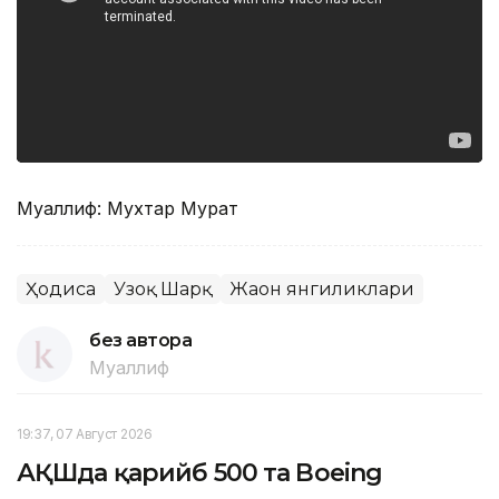
Муаллиф: Мухтар Мурат
Ҳодиса
Узоқ Шарқ
Жаҳон янгиликлари
без автора
Муаллиф
19:37, 07 Август 2026
АҚШда қарийб 500 та Boeing