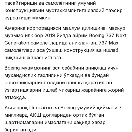
пасайтириши ва самолётнинг умумий
конструкциявий мустаҳкамлигига салбий таъсир
кўрсатиши мумкин.
Америка корпорацияси маълум қилишича, мазкур
муаммо илк бор 2019 йилда айрим Boeing 737 Next
Generation самолётларида аниқланган. 737 Max
самолётлари эса ўхшаш конструкция ва ишлаб
чиқариш жараёнига эга.
Boeing муаммонинг асл сабабини аниқлаш учун
муҳандислик таҳлилини ўтказди ва бундай
носозликларнинг олдини олишга қаратилган
ўзгартишларни ишлаб чиқариш жараёнига жорий
этмоқда.
Аввалроқ Пентагон ва Boeing умумий қиймати 7
миллиард АҚШ долларидан ортиқ бўлган
шартномаларни имзолагани ҳақида хабар
берилган эди.