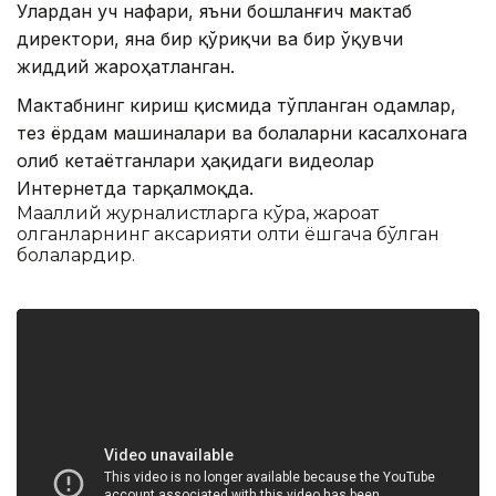
Улардан уч нафари, яъни бошланғич мактаб
директори, яна бир қўриқчи ва бир ўқувчи
жиддий жароҳатланган.
Мактабнинг кириш қисмида тўпланган одамлар,
тез ёрдам машиналари ва болаларни касалхонага
олиб кетаётганлари ҳақидаги видеолар
Интернетда тарқалмоқда.
Маҳаллий журналистларга кўра, жароҳат
олганларнинг аксарияти олти ёшгача бўлган
болалардир.