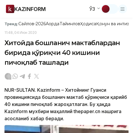
KAZINFORM
ЎЗ
Сайлов-2026
Ақорда
Тайинлов
Ҳодиса
Қонун ва интизо
Тренд:
11:48, 04 Июн 2020
Хитойда бошланғич мактаблардан
бирида қўриқчи 40 кишини
пичоқлаб ташлади
NUR-SULTAN. Kazinform – Хитойнинг Гуанси
провинциясида бошланғич мактаб қўриқчиси қарийб
40 кишини пичоқлаб жароҳатлаган. Бу ҳақда
Kazinform мухбири маҳаллий thepaper.cn нашрига
асосланиб хабар беради.