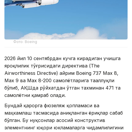
Фото: Boeing
2026 йил 10 сентябрдан кучга кирадиган учишга
яроқлилик тўғрисидаги директива (The
Airworthiness Directive) айрим Boeing 737 Max 8,
Max 9 ва Max 8-200 самолётларига тааллуқли
бўлиб, АҚШда рўйхатдан ўтган тахминан 471 та
самолётни қамраб олади.
Бундай қарорга фюзеляж қопламаси ва
маҳкамлаш тасмасида аниқланган ёриқлар сабаб
бўлган. Бу нуқсонлар асосий конструктив
элементнинг юқори юкламаларга чидамлилигини