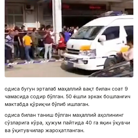
Ҳодиса бугун эрталаб маҳаллий вақт билан соат 9
чамасида содир бўлган. 50 ёшли эркак бошланғич
мактабда қўриқчи бўлиб ишлаган.
Ҳодиса билан таниш бўлган маҳаллий аҳолининг
сўзларига кўра, ҳужум пайтида 40 га яқин ўқувчи
ва ўқитувчилар жароҳатланган.