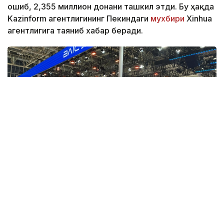
ошиб, 2,355 миллион донани ташкил этди. Бу ҳақда
Kazinform агентлигининг Пекиндаги
мухбири
Xinhua
агентлигига таяниб хабар беради.
Фото: Берик Табынбаев/Kazinform
Хабарнинг ҳаққонийлигига Хитой
Автомобилсозлик саноати ассоциацияси