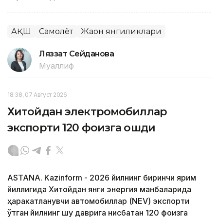
АҚШ
Самолёт
Жаҳон янгиликлари
Ляззат Сейданова
Муаллиф
18:38, 07 Август 2026
Хитойдан электромобиллар
экспорти 120 фоизга ошди
ASTANA. Kazinform - 2026 йилнинг биринчи ярим
йиллигида Хитойдан янги энергия манбаларида
ҳаракатланувчи автомобиллар (NEV) экспорти
ўтган йилнинг шу даврига нисбатан 120 фоизга