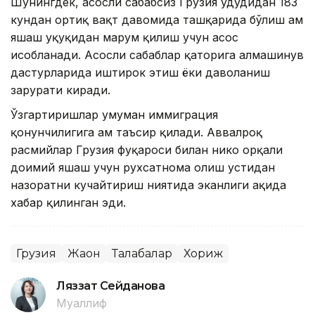
Шунингдек, асосли сабабсиз Грузия ҳудудидан 183
кундан ортиқ вақт давомида ташқарида бўлиш ҳам
яшаш ҳуқуқидан маҳрум қилиш учун асос
ҳисобланади. Асосли сабаблар қаторига алмашинув
дастурларида иштирок этиш ёки даволаниш
зарурати киради.
Ўзгартиришлар умуман иммиграция
қонунчилигига ҳам таъсир қилади. Аввалроқ
расмийлар Грузия фуқароси билан никоҳ орқали
доимий яшаш учун рухсатнома олиш устидан
назоратни кучайтириш ниятида эканлиги ҳақида
хабар қилинган эди.
Грузия
Жаҳон
Талабалар
Хориж
Ляззат Сейданова
Муаллиф