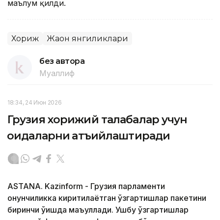
маълум қилди.
Хориж
Жаҳон янгиликлари
без автора
Муаллиф
18:34, 24 Июн 2026
Грузия хорижий талабалар учун
қоидаларни қатъийлаштиради
ASTANA. Kazinform - Грузия парламенти
қонунчиликка киритилаётган ўзгартишлар пакетини
биринчи ўқишда маъқуллади. Ушбу ўзгартишлар