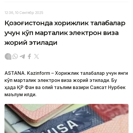
12:36, 10 Сентябр 2025
Қозоғистонда хорижлик талабалар
учун кўп марталик электрон виза
жорий этилади
ASTANA. Kazinform – Хорижлик талабалар учун янги
кўп марталик электрон виза жорий этилади. Бу
ҳақда ҚР Фан ва олий таълим вазири Саясат Нурбек
маълум қилди.