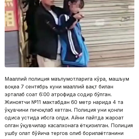
Маҳаллий полиция маълумотларига кўра, машъум
воқеа 7 сентябрь куни маҳаллий вақт билан
эрталаб соат 6:00 атрофида содир бўлган.
Жиноятчи №11 мактабдан 60 метр нарида 4 та
ўқувчини пичоқлаб кетган. Полиция уни қонли
ҳодиса устида ҳибсга олди. Айни пайтда жароҳат
олган ўқувчилар касалхонага ётқизилган. Полиция
ушбу ҳолат бўйича тергов олиб борилаётганини