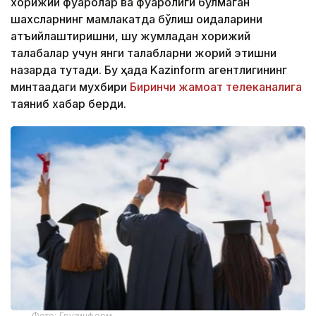
хорижий фуқаролар ва фуқаролиги бўлмаган
шахсларнинг мамлакатда бўлиш қоидаларини
қатъийлаштиришни, шу жумладан хорижий
талабалар учун янги талабларни жорий этишни
назарда тутади. Бу ҳақда Kazinform агентлигининг
минтақадаги мухбири
Биринчи жамоат телеканалига
таяниб хабар берди.
Фото: Грузинформ