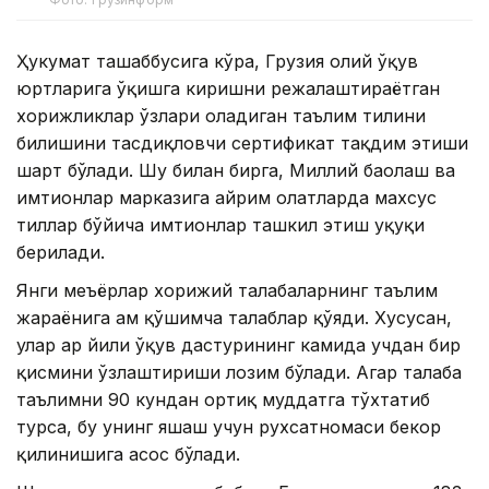
Ҳукумат ташаббусига кўра, Грузия олий ўқув
юртларига ўқишга киришни режалаштираётган
хорижликлар ўзлари оладиган таълим тилини
билишини тасдиқловчи сертификат тақдим этиши
шарт бўлади. Шу билан бирга, Миллий баҳолаш ва
имтиҳонлар марказига айрим ҳолатларда махсус
тиллар бўйича имтиҳонлар ташкил этиш ҳуқуқи
берилади.
Янги меъёрлар хорижий талабаларнинг таълим
жараёнига ҳам қўшимча талаблар қўяди. Хусусан,
улар ҳар йили ўқув дастурининг камида учдан бир
қисмини ўзлаштириши лозим бўлади. Агар талаба
таълимни 90 кундан ортиқ муддатга тўхтатиб
турса, бу унинг яшаш учун рухсатномаси бекор
қилинишига асос бўлади.