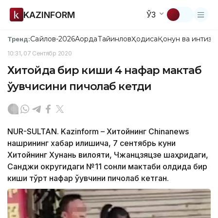
KAZINFORM
ЎЗ
Сайлов-2026
Ақорда
Тайинлов
Ҳодиса
Қонун ва интизо
Тренд:
10:31, 07 Сентябр 2020
Хитойда бир киши 4 нафар мактаб
ўқувчисини пичоқлаб кетди
NUR-SULTAN. Kazinform – Хитойнинг Chinanews
нашрининг хабар қилишича, 7 сентябрь куни
Хитойнинг Хунань вилояти, Чжанцзяцзе шаҳридаги,
Санджи округидаги №11 сонли мактаби олдида бир
киши тўрт нафар ўқувчини пичоқлаб кетган.