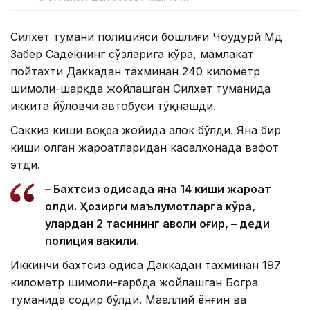
Силхет тумани полицияси бошлиғи Чоудҳурй Мд
Забер Садекнинг сўзларига кўра, мамлакат
пойтахти Даккадан тахминан 240 километр
шимоли-шарқда жойлашган Силхет туманида
иккита йўловчи автобуси тўқнашди.
Саккиз киши воқеа жойида ҳалок бўлди. Яна бир
киши олган жароҳатларидан касалхонада вафот
этди.
– Бахтсиз ҳодисада яна 14 киши жароҳат
олди. Ҳозирги маълумотларга кўра,
улардан 2 тасининг аҳволи оғир, – деди
полиция вакили.
Иккинчи бахтсиз ҳодиса Даккадан тахминан 197
километр шимоли-ғарбда жойлашган Богра
туманида содир бўлди. Маҳаллий ёнғин ва