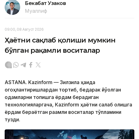
Бекабат Узаков
Муаллиф
09:00, 08 Август 2026
Ҳаётни сақлаб қолиши мумкин
бўлган рақамли воситалар
ASTANA. Kazinform — Зилзила ҳақида
огоҳлантиришлардан тортиб, бедарак йўқолган
одамларни топишга ёрдам берадиган
технологияларгача, Кazinform ҳаётни сақлаб қолишга
ёрдам бераётган рақамли воситалар тўпламини
тузди.