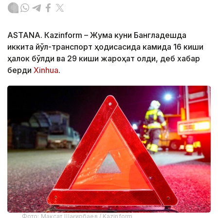
ASTANА. Кazinform – Жума куни Бангладешда
иккита йўл-транспорт ҳодисасида камида 16 киши
ҳалок бўлди ва 29 киши жароҳат олди, деб хабар
берди
Xinhua
.
Фото: Мақсат Шағирбаев / Kazinform