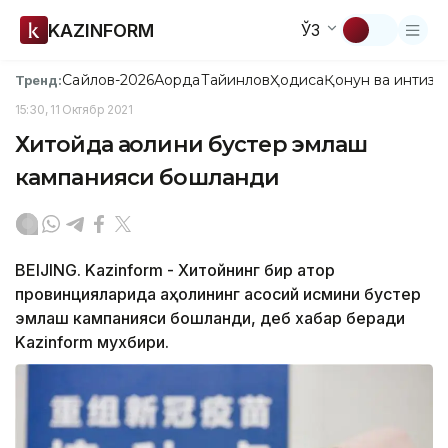
KAZINFORM
ЎЗ
Сайлов-2026
Ақорда
Тайинлов
Ҳодиса
Қонун ва интизо
Тренд:
15:30, 11 Октябр 2021
Хитойда аҳолини бустер эмлаш
кампанияси бошланди
BEIJING. Kazinform - Хитойнинг бир қатор
провинцияларида аҳолининг асосий қисмини бустер
эмлаш кампанияси бошланди, деб хабар беради
Kazinform мухбири.