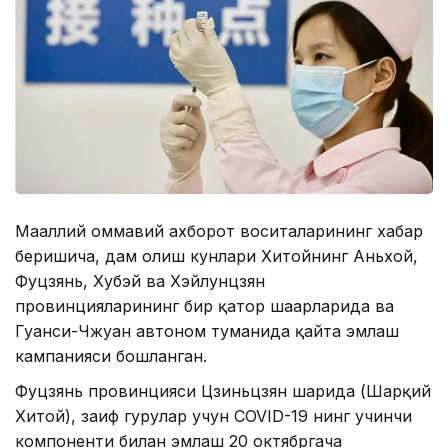
Маҳаллий оммавий ахборот воситаларининг хабар
беришича, дам олиш кунлари Хитойнинг Aньхой,
Фуцзянь, Хубэй ва Хэйлунцзян
провинцияларининг бир қатор шаҳарларида ва
Гуанси-Чжуан автоном туманида қайта эмлаш
кампанияси бошланган.
Фуцзянь провинцияси Цзиньцзян шаҳрида (Шарқий
Хитой), заиф гуруҳлар учун COVID-19 нинг учинчи
компоненти билан эмлаш 20 октябргача