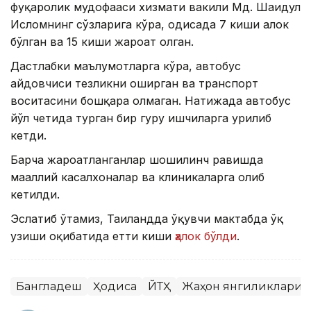
фуқаролик мудофааси хизмати вакили Мд. Шаҳидул
Исломнинг сўзларига кўра, ҳодисада 7 киши ҳалок
бўлган ва 15 киши жароҳат олган.
Дастлабки маълумотларга кўра, автобус
ҳайдовчиси тезликни оширган ва транспорт
воситасини бошқара олмаган. Натижада автобус
йўл четида турган бир гуруҳ ишчиларга урилиб
кетди.
Барча жароҳатланганлар шошилинч равишда
маҳаллий касалхоналар ва клиникаларга олиб
кетилди.
Эслатиб ўтамиз, Таиландда ўқувчи мактабда ўқ
узиши оқибатида етти киши
ҳалок бўлди
.
Бангладеш
Ҳодиса
ЙТҲ
Жаҳон янгиликлари