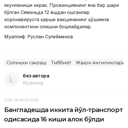
якунланиши керак. Провинциянинг яна бир шаҳри
бўлган Сямэньда 12 ёшдан ошганлар
коронавирусга қарши вакцинанинг қўшимча
компонентини олишни бошлайдилар.
Муаллиф: Руслан Сулейменов
Соғлиқни сақлаш
Тиббиёт
Жаҳон янгиликлари
без автора
Муаллиф
11:36, 08 Август 2026
Бангладешда иккита йўл-транспорт
ҳодисасида 16 киши ҳалок бўлди