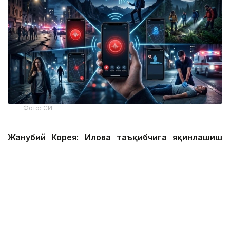
Фото: СИ
Жанубий Корея: Илова таъқибчига яқинлашиш
ҳақида огоҳлантиради
2026 йил 24 июнда Жанубий Корея шахсий
хавфсизлик учун энг сўнгги рақамли воситалардан
бирини ишга туширди.
Ҳукумат иловаси таъқиб қилувчи қурбонларга
электрон билагузук тақишлари шарт бўлган таъқиб