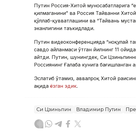
Путин Россия-Хитой муносабатларига “ҳе
қилмаганини” ва Россия Тайванни Хитой
қўллаб-қувватлашини ва “Тайвань муста
эканлигини таъкидлади.
Путин видеоконференцияда “ноқулай таш
савдо айланмаси ўтган йилнинг 11 ойид
айтди. Путин, шунингдек, Си Цзиньпинн
Россиянинг Ғалаба кунига бағишланган ҳ
Эслатиб ўтамиз, аввалроқ Хитой раисин
ҳақида
ёзган эдик
.
Си Цзиньпин
Владимир Путин
Пре