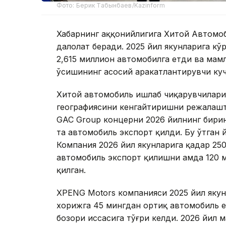
Фото: Берик Табынбаев/Kazinform
Хабарнинг ҳаққонийлигига Хитой Автом
далолат беради. 2025 йил якунларига кў
2,615 миллион автомобилга етди ва мам
ўсишининг асосий ҳаракатлантирувчи куч
Хитой автомобиль ишлаб чиқарувчилари
географиясини кенгайтиришни режалаш
GAC Group концерни 2026 йилнинг бирин
та автомобиль экспорт қилди. Бу ўтган 
Компания 2026 йил якунларига қадар 250
автомобиль экспорт қилишни ҳамда 120
қилган.
XPENG Motors компанияси 2025 йил якун
хорижга 45 мингдан ортиқ автомобиль е
бозори ҳиссасига тўғри келди. 2026 йил