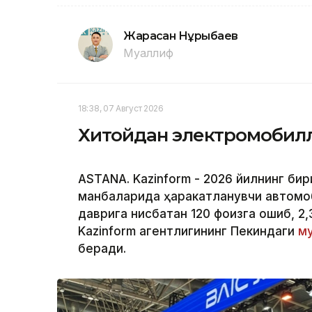
Жарасқан Нұрыбаев
Муаллиф
18:38, 07 Август 2026
Хитойдан электромобилл
ASTANA. Kazinform - 2026 йилнинг би
манбаларида ҳаракатланувчи автомоб
даврига нисбатан 120 фоизга ошиб, 2
Kazinform агентлигининг Пекиндаги
му
беради.