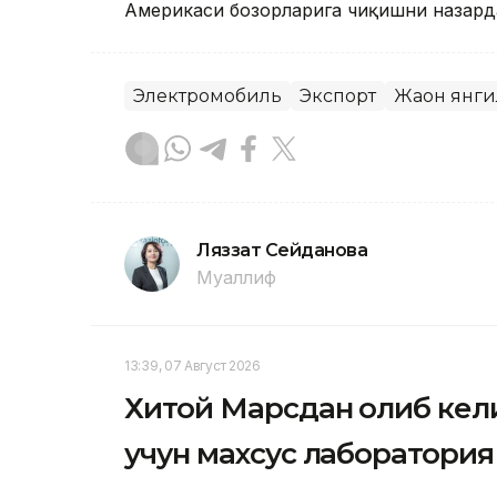
Америкаси бозорларига чиқишни назард
Электромобиль
Экспорт
Жаҳон янг
Ляззат Сейданова
Муаллиф
13:39, 07 Август 2026
Хитой Марсдан олиб кел
учун махсус лаборатория