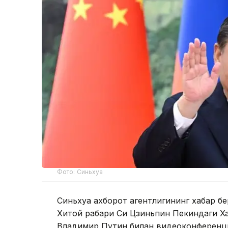
Фото: Синьхуа
Синьхуа ахборот агентлигининг хабар бе
Хитой раҳбари Си Цзиньпин Пекиндаги Х
Владимир Путин билан видеоконференци