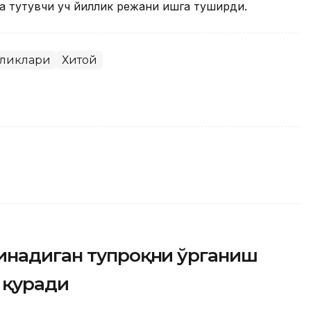
а тутувчи уч йиллик режани ишга туширди.
иликлари
Хитой
инадиган тупроқни ўрганиш
 қуради