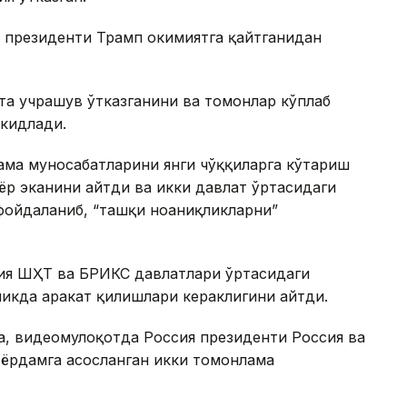
президенти Трамп ҳокимиятга қайтганидан
та учрашув ўтказганини ва томонлар кўплаб
ъкидлади.
ама муносабатларини янги чўққиларга кўтариш
ёр эканини айтди ва икки давлат ўртасидаги
фойдаланиб, “ташқи ноаниқликларни”
сия ШҲТ ва БРИКС давлатлари ўртасидаги
икда ҳаракат қилишлари кераклигини айтди.
ра, видеомулоқотда Россия президенти Россия ва
 ёрдамга асосланган икки томонлама