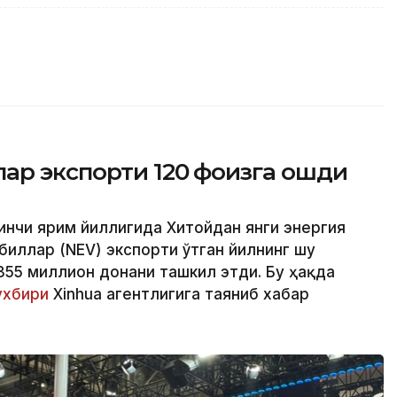
ар экспорти 120 фоизга ошди
ринчи ярим йиллигида Хитойдан янги энергия
иллар (NEV) экспорти ўтган йилнинг шу
,355 миллион донани ташкил этди. Бу ҳақда
хбири
Xinhua агентлигига таяниб хабар