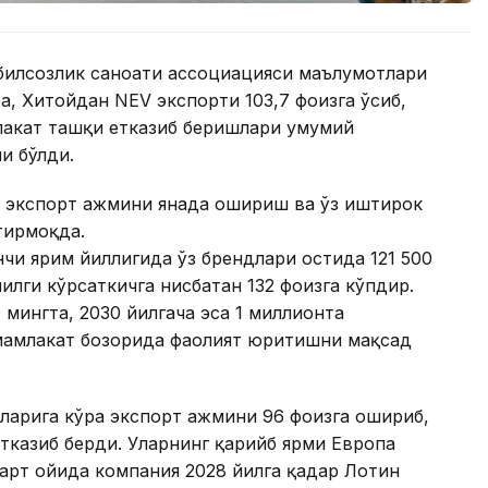
обилсозлик саноати ассоциацияси маълумотлари
ра, Хитойдан NEV экспорти 103,7 фоизга ўсиб,
лакат ташқи етказиб беришлари умумий
и бўлди.
 экспорт ҳажмини янада ошириш ва ўз иштирок
тирмоқда.
чи ярим йиллигида ўз брендлари остида 121 500
йилги кўрсаткичга нисбатан 132 фоизга кўпдир.
 мингта, 2030 йилгача эса 1 миллионта
 мамлакат бозорида фаолият юритишни мақсад
ларига кўра экспорт ҳажмини 96 фоизга ошириб,
тказиб берди. Уларнинг қарийб ярми Европа
 март ойида компания 2028 йилга қадар Лотин