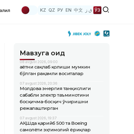
KZ
QZ
РУ
EN
中文
ق ز
ЎЗ
аҳлил
Мавзуга оид
08 avgust 2026, 09:00
Ҳаётни сақлаб қолиши мумкин
бўлган рақамли воситалар
07 avgust 2026, 20:36
Молдова энергия танқислиги
сабабли электр таъминотини
босқичма-босқич ўчиришни
режалаштирган
07 avgust 2026, 19:37
АҚШда қарийб 500 та Boeing
самолёти эҳтимолий ёриқлар