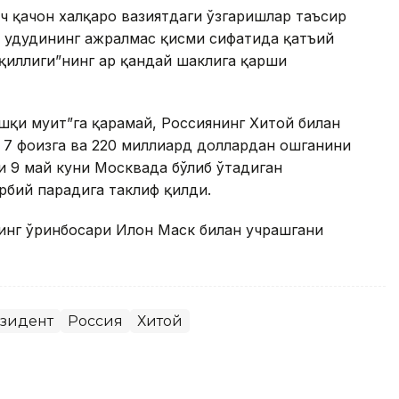
ч қачон халқаро вазиятдаги ўзгаришлар таъсир
 ҳудудининг ажралмас қисми сифатида қатъий
қиллиги”нинг ҳар қандай шаклига қарши
қи муҳит”га қарамай, Россиянинг Хитой билан
а 7 фоизга ва 220 миллиард доллардан ошганини
и 9 май куни Москвада бўлиб ўтадиган
арбий парадига таклиф қилди.
инг ўринбосари Илон Маск билан учрашгани
зидент
Россия
Хитой