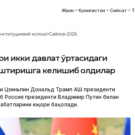
Жаҳон
Қозоғистон
Сиёсат
Т
нституциявий ислоҳот
Сайлов-2026
ари икки давлат ўртасидаги
аштиришга келишиб олдилар
Си Цзиньпин Дональд Трамп АҚШ президенти
иб Россия президенти Владимир Путин билан
абатларини юқори баҳолади.