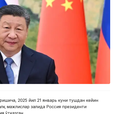
ришича, 2025 йил 21 январь куни тушдан кейин
алқ мажлислар залида Россия президенти
я ўтказган.