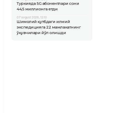
Туркияда 5G абонентлари сони
44,5 миллионга етди
07 avgust 2026, 12:10
Шимолий қутбдаги илмий
экспедицияга 22 мамлакатнинг
ўқувчилари йўл олишди