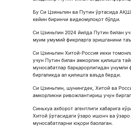
Бу Си Цзиньпин ва Путин ўртасида АҚШ 
кейин биринчи видеомулоқот бўлди.
Си Цзиньпин 2024 йилда Путин билан уч
муҳим умумий фикрларга эришганини та
Си Цзиньпин Хитой-Россия икки томонл
учун Путин билан ҳамкорлик қилишга тай
муносабатлар барқарорлигидан унумли 
биргаликда ҳал қилишга ваъда берди.
Си Цзиньпин, шунингдек, Хитой ва Рос
ҳамкорликни ривожлантириш учун биргал
Синьхуа ахборот агентлиги хабарига кў
Хитой ўртасидаги ўзаро ишонч ва ўзаро
муносабатларни юқори баҳолаган.