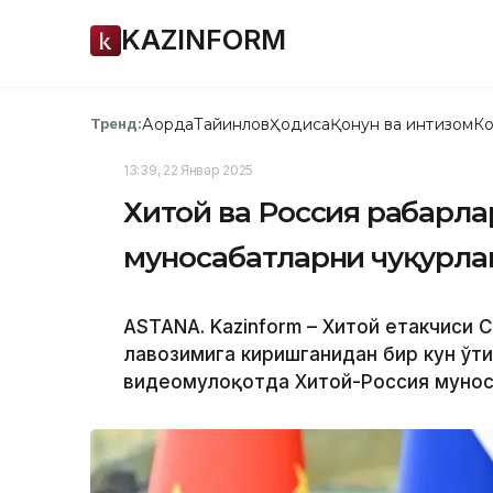
KAZINFORM
Ақорда
Тайинлов
Ҳодиса
Қонун ва интизом
Ко
Тренд:
13:39, 22 Январ 2025
Хитой ва Россия раҳбарл
муносабатларни чуқурл
ASTANA. Kazinform – Хитой етакчиси 
лавозимига киришганидан бир кун ўт
видеомулоқотда Хитой-Россия мунос