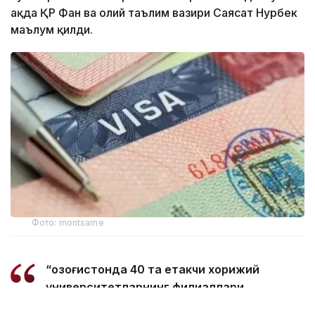
ҳақда ҚР Фан ва олий таълим вазири Саясат Нурбек
маълум қилди.
Фото: montsame
“Қозоғистонда 40 та етакчи хорижий
университетларнинг филиаллари
очилмоқда. Бугунги кунда