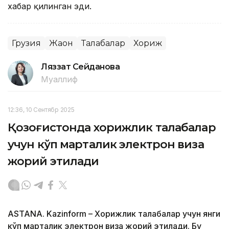
хабар қилинган эди.
Грузия
Жаҳон
Талабалар
Хориж
Ляззат Сейданова
Муаллиф
12:36, 10 Сентябр 2025
Қозоғистонда хорижлик талабалар
учун кўп марталик электрон виза
жорий этилади
ASTANA. Kazinform – Хорижлик талабалар учун янги
кўп марталик электрон виза жорий этилади. Бу