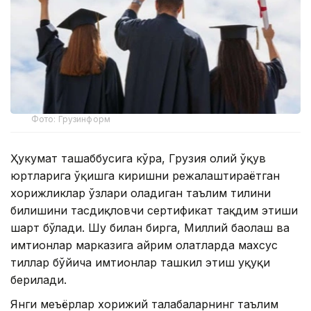
Фото: Грузинформ
Ҳукумат ташаббусига кўра, Грузия олий ўқув
юртларига ўқишга киришни режалаштираётган
хорижликлар ўзлари оладиган таълим тилини
билишини тасдиқловчи сертификат тақдим этиши
шарт бўлади. Шу билан бирга, Миллий баҳолаш ва
имтиҳонлар марказига айрим ҳолатларда махсус
тиллар бўйича имтиҳонлар ташкил этиш ҳуқуқи
берилади.
Янги меъёрлар хорижий талабаларнинг таълим