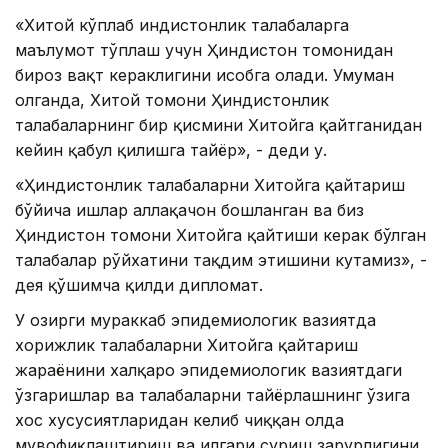
«Хитой кўплаб ҳиндистонлик талабаларга
маълумот тўплаш учун Ҳиндистон томонидан
бироз вақт кераклигини ҳисобга олади. Умуман
олганда, Хитой томони Ҳиндистонлик
талабаларнинг бир қисмини Хитойга қайтганидан
кейин қабул қилишга тайёр», - деди у.
«Ҳиндистонлик талабаларни Хитойга қайтариш
бўйича ишлар аллақачон бошланган ва биз
Ҳиндистон томони Хитойга қайтиши керак бўлган
талабалар рўйхатини тақдим этишини кутамиз», -
дея қўшимча қилди дипломат.
У ҳозирги мураккаб эпидемиологик вазиятда
хорижлик талабаларни Хитойга қайтариш
жараёнини халқаро эпидемиологик вазиятдаги
ўзгаришлар ва талабаларни тайёрлашнинг ўзига
хос хусусиятларидан келиб чиққан ҳолда
мувофиқлаштириш ва илгари суриш зарурлигини