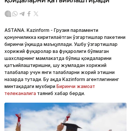
қоидаларни қатъийлаштиради
ASTANA. Kazinform - Грузия парламенти
қонунчиликка киритилаётган ўзгартишлар пакетини
биринчи ўқишда маъқуллади. Ушбу ўзгартишлар
хорижий фуқаролар ва фуқаролиги бўлмаган
шахсларнинг мамлакатда бўлиш қоидаларини
қатъийлаштиришни, шу жумладан хорижий
талабалар учун янги талабларни жорий этишни
назарда тутади. Бу ҳақда Kazinform агентлигининг
минтақадаги мухбири
Биринчи жамоат
телеканалига
таяниб хабар берди.