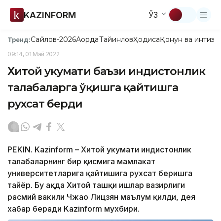
KAZINFORM
ЎЗ
Сайлов-2026
Ақорда
Тайинлов
Ҳодиса
Қонун ва интизо
Тренд:
09:14, 01 Май 2022
Хитой ҳукумати баъзи ҳиндистонлик
талабаларга ўқишга қайтишга
рухсат берди
PEKIN. Kazinform – Хитой ҳукумати ҳиндистонлик
талабаларнинг бир қисмига мамлакат
университетларига қайтишига рухсат беришга
тайёр. Бу ҳақда Хитой ташқи ишлар вазирлиги
расмий вакили Чжао Лицзян маълум қилди, дея
хабар беради Kazinform мухбири.