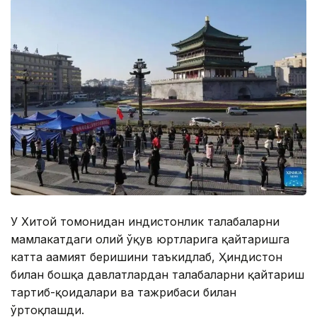
У Хитой томонидан ҳиндистонлик талабаларни
мамлакатдаги олий ўқув юртларига қайтаришга
катта аҳамият беришини таъкидлаб, Ҳиндистон
билан бошқа давлатлардан талабаларни қайтариш
тартиб-қоидалари ва тажрибаси билан
ўртоқлашди.