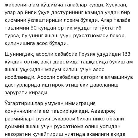
жараёнига ҳам қўшимча талаблар қўяди. Хусусан,
улар ҳар йили ўқув дастурининг камида учдан бир
қисмини ўзлаштириши лозим бўлади. Агар талаба
таълимни 90 кундан ортиқ муддатга тўхтатиб
турса, бу унинг яшаш учун рухсатномаси бекор
қилинишига асос бўлади.
Шунингдек, асосли сабабсиз Грузия ҳудудидан 183
кундан ортиқ вақт давомида ташқарида бўлиш ҳам
яшаш ҳуқуқидан маҳрум қилиш учун асос
ҳисобланади. Асосли сабаблар қаторига алмашинув
дастурларида иштирок этиш ёки даволаниш
зарурати киради.
Ўзгартиришлар умуман иммиграция
қонунчилигига ҳам таъсир қилади. Аввалроқ
расмийлар Грузия фуқароси билан никоҳ орқали
доимий яшаш учун рухсатнома олиш устидан
назоратни кучайтириш ниятида эканлиги ҳақида