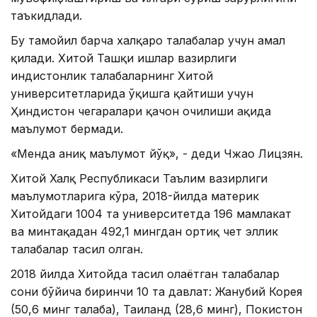
таъкидлади.
Бу тамойил барча халқаро талабалар учун амал
қилади. Хитой Ташқи ишлар вазирлиги
ҳиндистонлик талабаларнинг Хитой
университетларида ўқишга қайтиши учун
Ҳиндистон чегаралари қачон очилиши ҳақида
маълумот бермади.
«Менда аниқ маълумот йўқ», - деди Чжао Лицзян.
Хитой Халқ Республикаси Таълим вазирлиги
маълумотларига кўра, 2018-йилда материк
Хитойдаги 1004 та университетда 196 мамлакат
ва минтақадан 492,1 мингдан ортиқ чет эллик
талабалар таҳсил олган.
2018 йилда Хитойда таҳсил олаётган талабалар
сони бўйича биринчи 10 та давлат: Жанубий Корея
(50,6 минг талаба), Таиланд (28,6 минг), Покистон