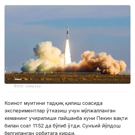
Фото: Синьхуа
Коинот муҳитини тадқиқ қилиш соҳасида
экспериментлар ўтказиш учун мўлжалланган
кеманинг учирилиши пайшанба куни Пекин вақти
билан соат 11:52 да бўлиб ўтди. Сунъий йўлдош
белгиланган орбитага кирди.