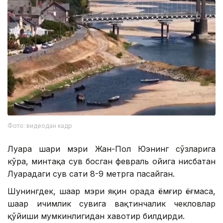
Фото: видеодан кадр
Луара шаҳри мэри Жан-Пол Юэнинг сўзларига
кўра, минтақа сув босган февраль ойига нисбатан
Луарадаги сув сатҳи 8-9 метрга пасайган.
Шунингдек, шаҳар мэри яқин орада ёмғир ёғмаса,
шаҳар ичимлик сувига вақтинчалик чекловлар
қўйиши мумкинлигидан хавотир билдирди.