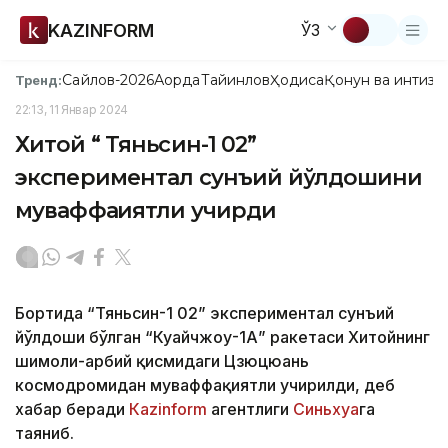
KAZINFORM
ЎЗ
Сайлов-2026
Ақорда
Тайинлов
Ҳодиса
Қонун ва интизо
Тренд:
22:13, 11 Январ 2024
Хитой “ Тяньсин-1 02”
экспериментал сунъий йўлдошини
муваффақиятли учирди
Бортида “Тяньсин-1 02” экспериментал сунъий
йўлдоши бўлган “Куайчжоу-1А” ракетаси Хитойнинг
шимоли-ғарбий қисмидаги Цзюцюань
космодромидан муваффақиятли учирилди, деб
хабар беради
Каzinform
агентлиги
Синьхуа
га
таяниб.