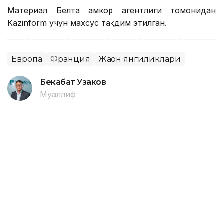
Материал Белта ҳамкор агентлиги томонидан
Кazinform учун махсус тақдим этилган.
Европа
Франция
Жаҳон янгиликлари
Бекабат Узаков
Муаллиф
18:10, 10 Август 2026
Персеид метеор ёмғири 13 август
куни энг юқори чўққисига чиқади
ASTANА. Кazinform – Персеид метеор ёмғири 13
август куни энг юқори чўққисига чиқади, осмонда