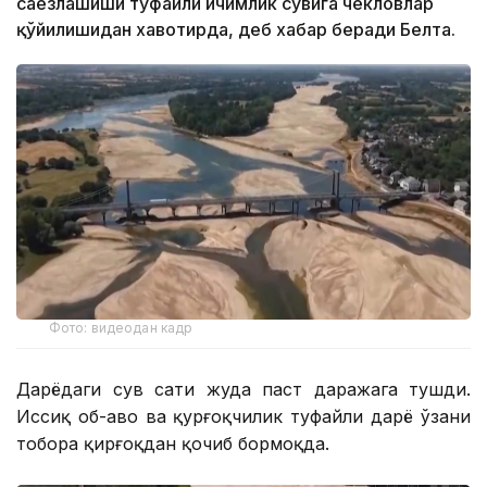
саёзлашиши туфайли ичимлик сувига чекловлар
қўйилишидан хавотирда, деб хабар беради Белта.
Фото: видеодан кадр
Дарёдаги сув сатҳи жуда паст даражага тушди.
Иссиқ об-ҳаво ва қурғоқчилик туфайли дарё ўзани
тобора қирғоқдан қочиб бормоқда.