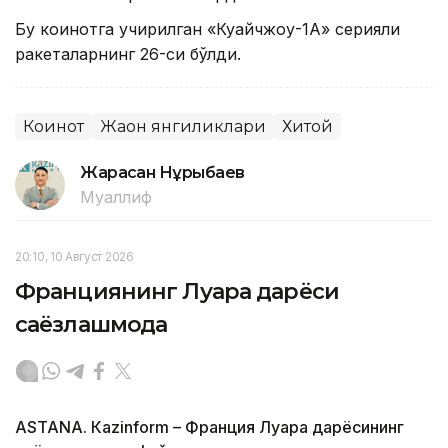
Бу коинотга учирилган «Куайчжоу-1А» серияли
ракеталарнинг 26-си бўлди.
Коинот
Жаҳон янгиликлари
Хитой
Жарасқан Нұрыбаев
Муаллиф
20:10, 10 Август 2026
Франциянинг Луара дарёси
саёзлашмоқда
ASTANА. Кazinform – Франция Луара дарёсининг