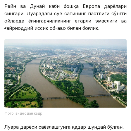
Рейн ва Дунай каби бошқа Европа дарёлари
сингари, Луарадаги сув сатҳининг пастлиги сўнгги
ойларда ёғингарчиликнинг етарли эмаслиги ва
ғайриоддий иссиқ об-ҳаво билан боғлиқ.
Фото: видеодан кадр
Луара дарёси саёзлашгунга қадар шундай бўлган.