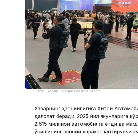
Фото: Берик Табынбаев/Kazinform
Хабарнинг ҳаққонийлигига Хитой Автомо
далолат беради. 2025 йил якунларига кў
2,615 миллион автомобилга етди ва мам
ўсишининг асосий ҳаракатлантирувчи ку