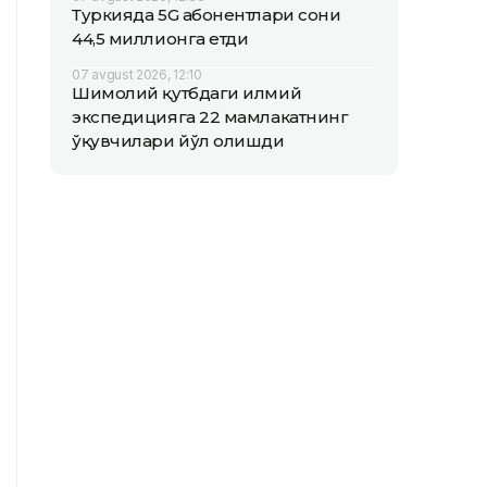
Туркияда 5G абонентлари сони
44,5 миллионга етди
07 avgust 2026, 12:10
Шимолий қутбдаги илмий
экспедицияга 22 мамлакатнинг
ўқувчилари йўл олишди