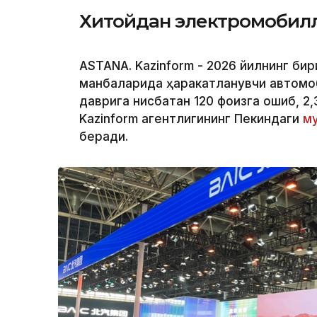
Хитойдан электромобилл
ASTANA. Kazinform - 2026 йилнинг би
манбаларида ҳаракатланувчи автомоб
даврига нисбатан 120 фоизга ошиб, 2
Kazinform агентлигининг Пекиндаги
му
беради.