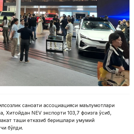
билсозлик саноати ассоциацияси маълумотлари
ра, Хитойдан NEV экспорти 103,7 фоизга ўсиб,
лакат ташқи етказиб беришлари умумий
чи бўлди.